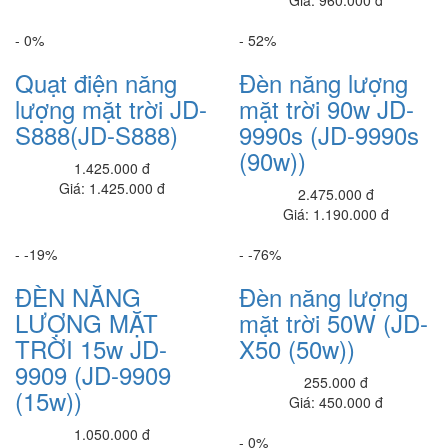
Laptop Dell Latitude E5540 - Intel Core i5 -4300 .( TH4)- 4G-
SSD128G- 16.5
- 0%
- 52%
7.950.000 đ
5,400,000 đ
Quạt điện năng
Đèn năng lượng
Laptop Dell Latitude E5430 - Intel Core i5 - 2520M .( TH2)(đồ họa ) -
lượng mặt trời JD-
mặt trời 90w JD-
4G- SSD120G- 14'
S888(JD-S888)
9990s (JD-9990s
5.900.000 đ
4,500,000 đ
(90w))
1.425.000 đ
Ổ cứng SSD M2 128GB XSTAR
Giá: 1.425.000 đ
450,000 đ
2.475.000 đ
Giá: 1.190.000 đ
Ram Laptop 4G_PC3
360,000 đ
- -19%
- -76%
ĐÈN NĂNG
Đèn năng lượng
Ram Kingston 8g/2666 PC- DDR4
650,000 đ
LƯỢNG MẶT
mặt trời 50W (JD-
TRỜI 15w JD-
X50 (50w))
Ram 4G star
9909 (JD-9909
325,000 đ
255.000 đ
(15w))
Giá: 450.000 đ
Dell Vostro 5402_V4I5003W
21,050,000 đ
1.050.000 đ
- 0%