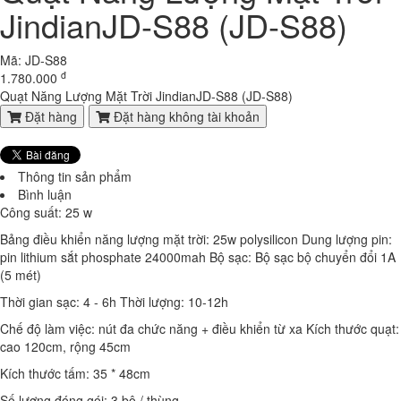
14
JindianJD-S88 (JD-S88)
7.000.000 đ
6,300,000 đ
Laptop HP Elitebook 820 G3 - Intel Core i5-6300U.( TH6)- 4G -
Mã: JD-S88
đ
SSD128G - 12.5'
1.780.000
8.100.000 đ
7,600,000 đ
Quạt Năng Lượng Mặt Trời JindianJD-S88 (JD-S88)
Đặt hàng
Đặt hàng không tài khoản
Laptop Dell Latitude E7480 - Intel Core i5-6300U .( TH6)-8G-SSD256-
14'
9.700.000 đ
8,100,000 đ
Thông tin sản phẩm
Bình luận
Laptop Dell Latitude E7480 - Intel Core i5-6300U .( TH6)-4G-
Công suất: 25 w
SSD120g-14'
9.150.000 đ
8,300,000 đ
Bảng điều khiển năng lượng mặt trời: 25w polysilicon Dung lượng pin:
pin lithium sắt phosphate 24000mah Bộ sạc: Bộ sạc bộ chuyển đổi 1A
Laptop Dell Latitude E7280 - Intel Core i5- 6300U .( TH6)- 4G-128G-
(5 mét)
12.5'
Thời gian sạc: 4 - 6h Thời lượng: 10-12h
8,550,000 đ
Chế độ làm việc: nút đa chức năng + điều khiển từ xa Kích thước quạt:
Laptop Dell Latitude E5470 - Intel Corei5 -6200U.( TH6).-8G-256G-14'
cao 120cm, rộng 45cm
9,150,000 đ
Kích thước tấm: 35 * 48cm
Laptop Dell Latitude E5470 - Intel Corei5 -6200U.( TH6).-4G-120G-14'
Số lượng đóng gói: 3 bộ / thùng