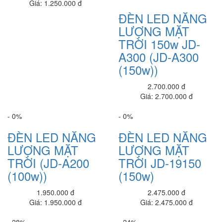
Giá: 1.250.000 đ
Dell Vostro V3400
ĐÈN LED NĂNG
19,090,000 đ
LƯỢNG MẶT
TRỜI 150w JD-
Dell Inspiron N3511_512
20,080,000 đ
A300 (JD-A300
(150w))
Dell Inspiron N3511_8G
19,090,000 đ
2.700.000 đ
Giá: 2.700.000 đ
Dell Inspiron N3511_HGPJ4
18,890,000 đ
- 0%
- 0%
Dell Inspiron N3511_nk
ĐÈN LED NĂNG
ĐÈN LED NĂNG
15,780,000 đ
LƯỢNG MẶT
LƯỢNG MẶT
TRỜI (JD-A200
TRỜI JD-19150
Dell Inspiron N3511_i3
15,350,000 đ
(100w))
(150w)
Dell Latitude 3410 L3410I5SSD
1.950.000 đ
2.475.000 đ
20,700,000 đ
Giá: 1.950.000 đ
Giá: 2.475.000 đ
Dell Inspiron 3501
- 28%
- 24%