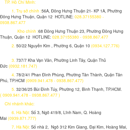
TP. Hồ Chí Minh:
1.
Trụ sở chính :
56A, Đông Hưng Thuận 21- KP 1A, Phường
Đông Hưng Thuận, Quận 12 HOTLINE:
028.37155380 -
0938.867.477
Kho chính :
68 Đông Hưng Thuận 23, Phường Đông Hưng
Thuận, Quận 12 HOTLINE:
028.37155380 - 0938.867.477
2.
50/22 Nguyễn Kim , Phường 6, Quận 10
(0934.127.776)
3.
737/7 Kha Vạn Vân, Phường Linh Tây, Quận Thủ
Đức
(0932.181.747)
4.
78/2/41 Phan Đình Phùng, Phường Tân Thành, Quận Tân
Phú, TP.HCM
(0909.941.478 - 0938.867.477)
5.
32/36/25 Bùi Đình Túy, Phường 12, Bình Thạnh, TP.HCM.
( 0909.941.478 - 0938.867.477 )
Chi nhánh khác:
6. Hà Nội:
Số 3, Ngõ 419/8, Lĩnh Nam, Q. Hoàng
Mai
(0939.871.777)
7. Hà Nội:
Số nhà 2, Ngõ 312 Kim Giang, Đại Kim, Hoàng Mai,