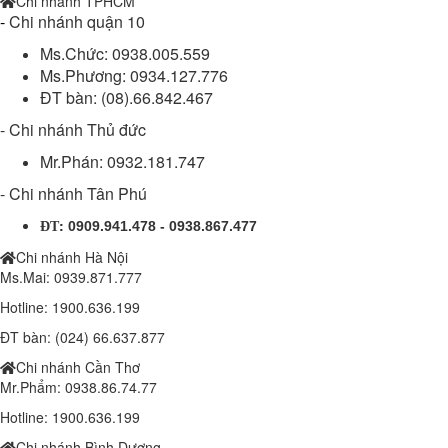
Chi nhánh TPHCM
-
Chi nhánh quận 10
Ms.Chức: 0938.005.559
Ms.Phương: 0934.127.776
ĐT bàn: (08).66.842.467
- Chi nhánh Thủ đức
Mr.Phán: 0932.181.747
- Chi nhánh Tân Phú
:
0909.941.478 - 0938.867.477
ĐT
Chi nhánh Hà Nội
Ms.Mai: 0939.871.777
Hotline: 1900.636.199
ĐT bàn: (024) 66.637.877
Chi nhánh Cần Thơ
Đèn chiếc lá 100w (DL11100/2B)
Mr.Phẩm: 0938.86.74.77
1.410.000 đ
1,350,000 đ
Hotline: 1900.636.199
Đèn chiếc lá 150w (SPDL150/3B)
Chi nhánh Bình Dương