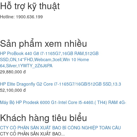
10,800,000 đ
Hỗ trợ kỹ thuật
Laptop HP Elitebook 840 G3 - Intel Core i5-6300U.( TH6)- 8G -
Hotline: 1900.636.199
SSD256G - 14 " FHD CẢM ỨNG
CÔNG TY CỔ PHẦN TƯ VẤN ĐẦU TƯ KIM AN
10,200,000 đ
CÔNG TY CỔ PHẦN TƯ VẤN...
HP ProBook 440 G8 i7-1165G7,16GB RAM,512GB
Sản phẩm xem nhiều
SSD,ON,14''FHD,Webcam,3cell,Win 10 Home
CÔNG TY CỔ PHẦN SẢN XUẤT THƯƠNG MẠI THIẾT KẾ BÌNH MINH
64,Silver,1YWTY_2Z6J6PA
29,880,000 đ
CÔNG TY TNHH MỘT THÀNH VIÊN THẠNH THỚI
CÔNG TY TNHH MỘT THÀNH VIÊN...
HP Elite Dragonfly G2 Core i7-1165G7/16GB/512GB SSD,13.3
52,100,000 đ
HỆ THỐNG CAMERA CÔNG TY CỔ PHẦN VIỆT TINH ANH (Bắc -
Máy Bộ HP Prodesk 6000 G1-Intel Core i5-4460.( TH4) RAM 4G-
Trung - Nam)
120G
CÔNG TY CỔ PHẦN VIỆT TINH...
4,700,000 đ
ABC BAKERY DOANH NGHIỆP TƯ NHÂN BÁNH KẸO Á CHÂU
Máy Bộ HP Prodesk 6000 G1-Intel Core i3-4160.( TH4) RAM 4G-
Khách hàng tiêu biểu
ABC BAKERY DOANH NGHIỆP TƯ NHÂN...
120G
4,000,000 đ
CTY CỔ PHẦN SẢN XUẤT BAO BÌ CÔNG NGHIỆP TOÀN CẦU
CTY CỔ PHẦN SẢN XUẤT BAO...
Máy bộ Ráp ASUS H110M SOCKET 1150- Intel Core i7-6xx .(