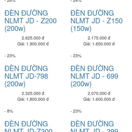
20,460,000 đ
ĐÈN ĐƯỜNG
ĐÈN ĐƯỜNG
Dell Inspiron N3501B
NLMT JD - Z200
NLMT JD - Z150
20,650,000 đ
(200w)
(150w)
Ổ cứng SSD RCE 120GB
2.625.000 đ
2.175.000 đ
380,000 đ
Giá: 1.900.000 đ
Giá: 1.650.000 đ
Ổ cứng SSD 256GB XSTAR
- 23%
- 23%
640,000 đ
ĐÈN ĐƯỜNG
ĐÈN ĐƯỜNG
Ổ cứng SSD 128GB XSTAR
NLMT JD-798
NLMT JD - 699
395,000 đ
(200w)
(200w)
NGUỒN FAN 12
180,000 đ
2.325.000 đ
2.070.000 đ
Giá: 1.800.000 đ
Giá: 1.600.000 đ
Đèn pha 200w 2 khoan led (L66200/2B)
1.700.000 đ
1,400,000 đ
- 8%
- 23%
ĐÈN ĐƯỜNG
ĐÈN ĐƯỜNG
EZVIZ_CS-HAL-LB1-LWAW
Liên hệ
NLMT JD-Z300
NLMT JD - 399