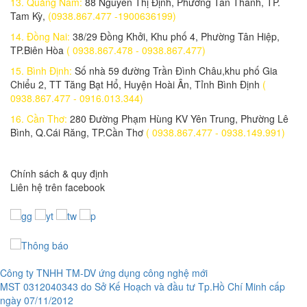
13. Quảng Nam:
88 Nguyễn Thị Định, Phường Tân Thanh, TP.
Tam Kỳ,
(0938.867.477 -1900636199)
Lắp đặt trọn bộ 1 Camera IP Wifi 2.0MP IPC-A22EP-IMOU
1,050,000 đ
14. Đồng Nai:
38/29 Đồng Khởi, Khu phố 4, Phường Tân Hiệp,
TP.Biên Hòa
( 0938.867.478 - 0938.867.477)
Lắp trọn bộ 1 Camera IP 2.0 MP DAHUA IPC-C22EP-IMOU
15. Bình Định:
Số nhà 59 đường Trần Đình Châu,khu phố Gia
950,000 đ
Chiểu 2, TT Tăng Bạt Hổ, Huyện Hoài Ân, Tỉnh Bình Định
(
0938.867.477 - 0916.013.344)
Lắp đặt trọn bộ 1 Camera IP 2.0 Megapixel KBVISION KBONE KN-
B21F
16. Cần Thơ:
280 Đường Phạm Hùng KV Yên Trung, Phường Lê
1,400,000 đ
Bình, Q.Cái Răng, TP.Cần Thơ
( 0938.867.477 - 0938.149.991)
Lắp đặt trọn bộ 1 Camera IP Wifi Dome 4.0MP KBONE KN-4002WN
1,900,000 đ
Chính sách & quy định
Liên hệ trên facebook
Lắp đặt trọn bộ 1 camera IP KBONE KN-2002WN
1,100,000 đ
Lắp đặt trọn bộ 1 camera IP WIFI C3WN
1,500,000 đ
Công ty TNHH TM-DV ứng dụng công nghệ mới
Lắp đặt trọn bộ 1 camera KBONE KN-H21PW
MST 0312040343 do Sở Kế Hoạch và đầu tư Tp.Hồ Chí Minh cấp
1,050,000 đ
ngày 07/11/2012