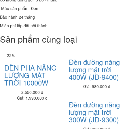
8,650,000 đ
Màu sản phẩm: Đen
Laptop Dell Latitude E7270 - Intel Core i5- 6600U.( TH6)-8G-
Bảo hành 24 tháng
SSD256G- 12.5' CẢM ỨNG FHD
Miễn phí lắp đặt nội thành
9.100.000 đ
7,700,000 đ
Sản phẩm cùng loại
Laptop Dell Latitude E7270 - Intel Core i7- 6600U.( TH6)-4G-
SSD128G- 12.5'
8.500.000 đ
7,900,000 đ
- 22%
Đèn đường năng
Laptop Dell Latitude E7270 - Intel Core i5 - 6200U.( TH6)- 4G-
ĐÈN PHA NĂNG
lượng mặt trời
SSD128G- 12.5'
LƯỢNG MẶT
7.900.000 đ
7,400,000 đ
400W (JD-9400)
TRỜI 10000W
Laptop Dell Latitude E7250 - Intel Core i7 - 5300 U.( TH5)- 4G-
Giá: 980.000 đ
SSD128G- 12.5'
2.550.000 đ
8.100.000 đ
6,900,000 đ
Giá: 1.990.000 đ
Đèn đường năng
Laptop Dell Latitude E5270 - Intel Core i5 - 6300 U.( TH6)- 4G-
lượng mặt trời
SSD128G- 12.5'
300W (JD-9300)
7.900.000 đ
7,200,000 đ
Giá: 960.000 đ