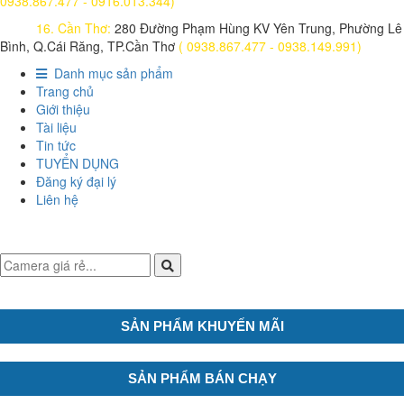
0938.867.477 - 0916.013.344)
16. Cần Thơ:
280 Đường Phạm Hùng KV Yên Trung, Phường Lê
Bình, Q.Cái Răng, TP.Cần Thơ
( 0938.867.477 - 0938.149.991)
Danh mục sản phẩm
Trang chủ
Giới thiệu
Tài liệu
Tin tức
TUYỂN DỤNG
Đăng ký đại lý
Liên hệ
SẢN PHẨM KHUYẾN MÃI
SẢN PHẨM BÁN CHẠY