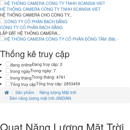
TH6)RAM 4G- 120G
HỆ THỐNG CAMERA CÔNG TY TNHH SCANSIA VIET
8.150.000 đ
6,500,000 đ
HỆ THỐNG CAMERA CHO CÔNG TY...
Asus VivoBook X413JA-211.VBWB ( Intel Core i3-1005G1 /4GB
CÔNG TY CỔ PHẦN BẠCH ĐẰNG
DDR4/128GB NVMe SSD/14inchFHD/Win10/Màu Trắng )
LẮP ĐẶT HỆ THỐNG CAMERA...
13,550,000 đ
Laptop HP Elitebook 820 G1 - Intel Core i5- 4G - SSD120G - 12.5'
Thống kê truy cập
HỆ THỐNG CAMERA CÔNG TY CỔ PHẦN ĐỒNG TÂM (Bắc - Trung -
7.500.000 đ
5,500,000 đ
Nam)
HỆ THỐNG CAMERA CÔNG TY CỔ...
Laptop HP Probook 640 G2- Intel Core i5-6300U .( TH6)- 4G- 120G-
Đang truy cập:
2
14
Trong ngày:
7
7.850.000 đ
6,900,000 đ
Trong tháng:
4761
Tổng truy cập:
2853459
Laptop HP Probook 640 G2- Intel Core i5-6300U .( TH6)- 8G- 256G-
14
Sản phẩm
Năng lượng Mặt trời
8.500.000 đ
7,500,000 đ
Đèn năng lượng mặt trời JINDIAN
Laptop HP Elitebook 820 G2 - Intel Core i5- 4G - SSD120G - 12.5'
7.600.000 đ
5,900,000 đ
Quạt Năng Lượng Mặt Trời
Laptop HP Probook 640 G1- Intel Core i5-4200U .( TH4)- 4G- 120G-