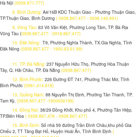
Hà Nội
(0939.871.777)
8. Bình Dương:
A4/16B KDC Thuận Giao - Phường Thuận Giao,
TP.Thuận Giao, Bình Dương
( 0938.867.477 - 0938.149.991)
9. Vũng Tàu:
63 Võ Văn Kiệt, Phường Long Tâm, TP. Bà Rịa
Vũng Tàu (
0938.867.477 - 0918.867.477)
10. Đăk Nông:
T9, Phường Nghĩa Thành, TX.Gia Nghĩa, Tỉnh
Đăk Nông
(0938.867.477 - 1900.63.61.99)
11. TP. Đà Nẵng:
237 Nguyễn Hữu Thọ, Phường Hòa Thuận
Tây, Q. Hải Châu, TP. Đà Nẵng
(0938.867.477)
12. Bình Phước:
226 Đường ĐT 741, Phường Thác Mơ, Tỉnh
Bình Phước
(0981.414.818)
13. Quảng Nam:
88 Nguyễn Thị Định, Phường Tân Thanh, TP.
Tam Kỳ,
(0938.867.477 -1900636199)
14. Đồng Nai:
38/29 Đồng Khởi, Khu phố 4, Phường Tân Hiệp,
TP.Biên Hòa
( 0938.867.478 - 0938.867.477)
15. Bình Định:
Số nhà 59 đường Trần Đình Châu,khu phố Gia
Chiểu 2, TT Tăng Bạt Hổ, Huyện Hoài Ân, Tỉnh Bình Định
(