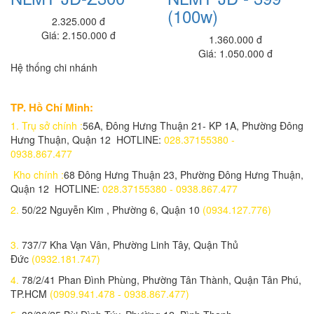
(100w)
Máy Đo Thân Nhiệt
2.325.000 đ
650.000 đ
450,000 đ
Giá: 2.150.000 đ
1.360.000 đ
Giá: 1.050.000 đ
Đèn pha 300w - chế độ 3 màu (L64300/3M)
Hệ thống chi nhánh
1.500.000 đ
1,200,000 đ
Đèn đường SLM-200/N (SLM-200/N)
TP. Hồ Chí Minh:
1.900.000 đ
1,690,000 đ
1.
Trụ sở chính :
56A, Đông Hưng Thuận 21- KP 1A, Phường Đông
Hưng Thuận, Quận 12 HOTLINE:
028.37155380 -
Đèn pha 400w -8 khoan led (L65400/8BT )
0938.867.477
2.400.000 đ
2,200,000 đ
Kho chính :
68 Đông Hưng Thuận 23, Phường Đông Hưng Thuận,
Đèn pha 300w , 4 Bóng (L65300/4B)
Quận 12 HOTLINE:
028.37155380 - 0938.867.477
1,250,000 đ
2.
50/22 Nguyễn Kim , Phường 6, Quận 10
(0934.127.776)
Đèn Năng Lượng Mặt trời công sất 200w (L56200)
1,250,000 đ
3.
737/7 Kha Vạn Vân, Phường Linh Tây, Quận Thủ
Đức
(0932.181.747)
Đèn Năng Lượng Mặt trời công sất 50w (L5650)
4.
78/2/41 Phan Đình Phùng, Phường Tân Thành, Quận Tân Phú,
800,000 đ
TP.HCM
(0909.941.478 - 0938.867.477)
Đèn pha 30w - 4 bóng - chế độ 3 màu