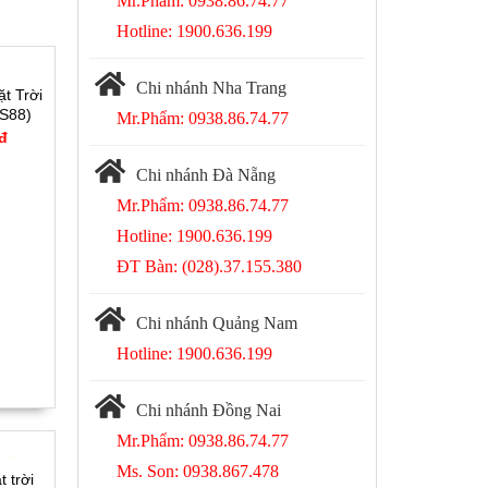
Mr.Phẩm: 0938.86.74.77
Hotline: 1900.636.199
Chi nhánh Nha Trang
t Trời
-S88)
Mr.Phẩm: 0938.86.74.77
 đ
Chi nhánh Đà Nẵng
Mr.Phẩm: 0938.86.74.77
Hotline: 1900.636.199
ĐT Bàn: (028).37.155.380
Chi nhánh Quảng Nam
Hotline: 1900.636.199
Chi nhánh Đồng Nai
Mr.Phẩm: 0938.86.74.77
 -76%
Ms. Son: 0938.867.478
 trời