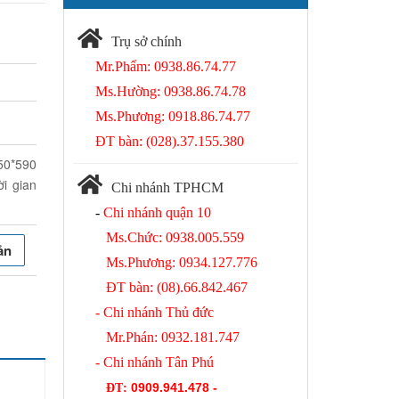
Trụ sở chính
Mr.Phẩm: 0938.86.74.77
Ms.Hường: 0938.86.74.78
Ms.Phương: 0918.86.74.77
ĐT bàn: (028).37.155.380
50*590
i gian
Chi nhánh TPHCM
-
Chi nhánh quận 10
Ms.Chức: 0938.005.559
ản
Ms.Phương: 0934.127.776
ĐT bàn: (08).66.842.467
- Chi nhánh Thủ đức
Mr.Phán: 0932.181.747
- Chi nhánh Tân Phú
0909.941.478 -
ĐT
: