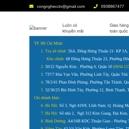
congnghecctv@gmail.com
0938867477
Luôn có
Giao hàng
khuyễn mãi
toàn quốc
TP. Hồ Chí Minh:
1.
Trụ sở chính :
56A, Đông Hưng Thuận 21- KP 1A
Kho chính :
68 Đông Hưng Thuận 23, Phường Đ
2.
50/22 Nguyễn Kim , Phường 6, Quận 10
(0934.
3.
737/7 Kha Vạn Vân, Phường Linh Tây, Quận Th
4.
78/2/41 Phan Đình Phùng, Phường Tân Thành, 
5.
32/36/25 Bùi Đình Túy, Phường 12, Bình Thạnh,
Chi nhánh khác:
6. Hà Nội:
Số 3, Ngõ 419/8, Lĩnh Nam, Q. Hoàng M
7. Hà Nội:
Số nhà 2, Ngõ 312 Kim Giang, Đại Kim,
8. Bình Dương:
A4/16B KDC Thuận Giao - Phường T
9. Vũng Tàu:
63 Võ Văn Kiệt, Phường Long Tâm, TP