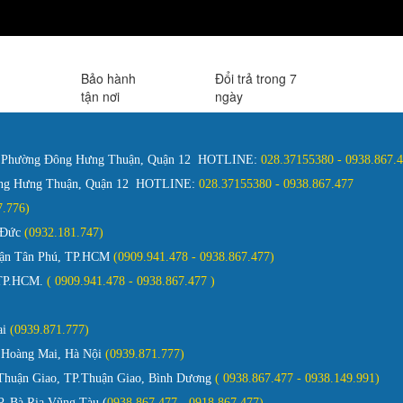
Bảo hành
Đổi trả trong 7
tận nơi
ngày
, Phường Đông Hưng Thuận, Quận 12 HOTLINE:
028.37155380 - 0938.867
ông Hưng Thuận, Quận 12 HOTLINE:
028.37155380 - 0938.867.477
127.776)
ủ Đức
(0932.181.747)
Quận Tân Phú, TP.HCM
(0909.941.478 - 0938.867.477)
 TP.HCM.
( 0909.941.478 - 0938.867.477 )
ai
(0939.871.777)
 Hoàng Mai, Hà Nội
(0939.871.777)
huận Giao, TP.Thuận Giao, Bình Dương
( 0938.867.477 - 0938.149.991)
. Bà Rịa Vũng Tàu (
0938.867.477 - 0918.867.477)