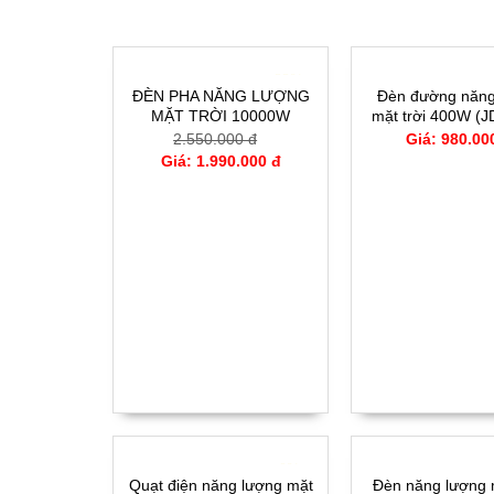
SẢN PHẨM CÙNG LOẠI
- 22%
ĐÈN PHA NĂNG LƯỢNG
Đèn đường năng
MẶT TRỜI 10000W
mặt trời 400W (J
2.550.000 đ
Giá: 980.00
Giá: 1.990.000 đ
- 0%
Quạt điện năng lượng mặt
Đèn năng lượng m