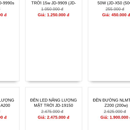
D-9990s
TRỜI 15w JD-9909 (JD-
50W (JD-X50 (50
9909 (15w))
đ
1.050.000 đ
255.000 đ
00 đ
Giá: 1.250.000 đ
Giá: 450.000 
- 0%
- 0%
-
 LƯỢNG
ĐÈN LED NĂNG LƯỢNG
ĐÈN ĐƯỜNG NLMT 
-A200
MẶT TRỜI JD-19150
Z200 (200w)
(150w)
đ
2.475.000 đ
2.625.000 đ
00 đ
Giá: 2.475.000 đ
Giá: 1.900.000