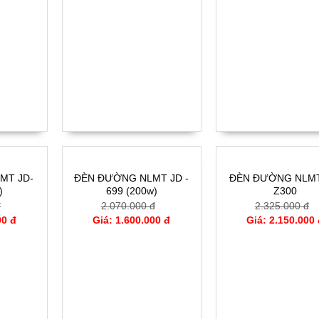
- 23%
- 23%
MT JD-
ĐÈN ĐƯỜNG NLMT JD -
ĐÈN ĐƯỜNG NLMT
)
699 (200w)
Z300
đ
2.070.000 đ
2.325.000 đ
00 đ
Giá: 1.600.000 đ
Giá: 2.150.000