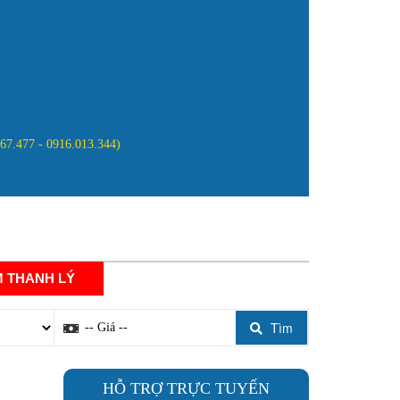
867.477 - 0916.013.344)
NG
ĐĂNG KÝ ĐẠI LÝ
LIÊN HỆ
 THANH LÝ
Tìm
HỖ TRỢ TRỰC TUYẾN