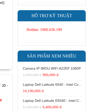
w))
đ
HỖ TRỢ KỸ THUẬT
Hotline: 1900.636.199
SẢN PHẨM XEM NHIỀU
Camera IP IMOU WIFI A22EP 1080P
1.000.000 đ
900,000 đ
 28%
Laptop Dell Latitude 6540 - Intel Core i7 -4810MQ- 8G- SSD240G - Đồ họa HD Intel® 4600 (2.0GB) 15.6"FHD
JD -
10,190,000 đ
 đ
Laptop Dell Latitude E5540 - Intel Core i5 -4300 U.( TH4)- 4G- SSD128G- 16.5'
8.100.000 đ
6,400,000 đ