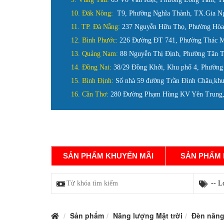
10. Đăk Nông:
T9, Phường Nghĩa Thành, TX.Gia N
11. TP. Đà Nẵng:
237 Nguyễn Hữu Thọ, Phường Hòa 
12. Bình Phước:
226 Đường ĐT 741, Phường Thác M
13. Quảng Nam:
88 Nguyễn Thị Định, Phường Tân 
14. Đồng Nai:
38/29 Đồng Khởi, Khu phố 4, Phường
15. Bình Định:
Số nhà 59 đường Trần Đình Châu,khu
16. Cần Thơ:
280 Đường Phạm Hùng KV Yên Trung, 
DANH MỤC SẢN PHẨM
TRANG CHỦ
SẢN PHẨM KHUYẾN MÃI
SẢN PHẨM
Sản phẩm
Năng lượng Mặt trời
Đèn năng