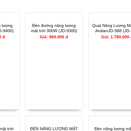
 lượng
Đèn đường năng lượng
Quạt Năng Lượng Mặ
D-9400)
mặt trời 300W (JD-9300)
JindianJD-S88 (JD
0 đ
Giá: 960.000 đ
Giá: 1.780.000
- 52%
- -19%
-
ặt trời
ĐÈN NĂNG LƯỢNG MẶT
Đèn năng lượng mặt