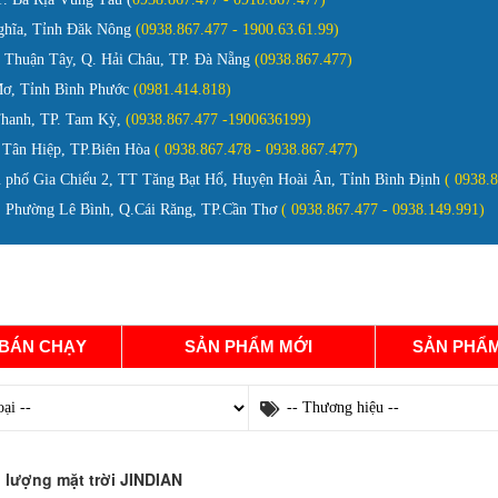
ghĩa, Tỉnh Đăk Nông
(0938.867.477 - 1900.63.61.99)
Thuận Tây, Q. Hải Châu, TP. Đà Nẵng
(0938.867.477)
ơ, Tỉnh Bình Phước
(0981.414.818)
Thanh, TP. Tam Kỳ,
(0938.867.477 -1900636199)
 Tân Hiệp, TP.Biên Hòa
( 0938.867.478 - 0938.867.477)
 phố Gia Chiểu 2, TT Tăng Bạt Hổ, Huyện Hoài Ân, Tỉnh Bình Định
( 0938.
Phường Lê Bình, Q.Cái Răng, TP.Cần Thơ
( 0938.867.477 - 0938.149.991)
GIỚI THIỆU
TÀI LIỆU
TIN TỨC
TUYỂN DỤ
 BÁN CHẠY
SẢN PHẨM MỚI
SẢN PHẨM
 lượng mặt trời JINDIAN