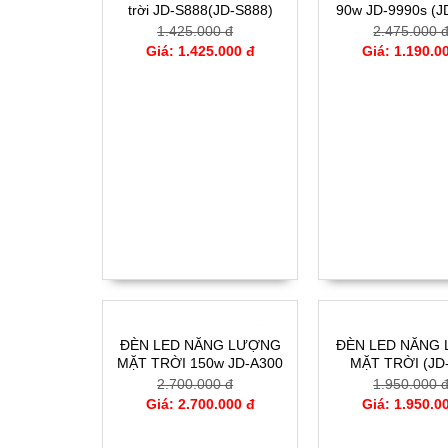
trời JD-S888(JD-S888)
90w JD-9990s (J
(90w))
1.425.000 đ
2.475.000 
Giá: 1.425.000 đ
Giá: 1.190.0
- 0%
ĐÈN LED NĂNG LƯỢNG
ĐÈN LED NĂNG
MẶT TRỜI 150w JD-A300
MẶT TRỜI (JD
(JD-A300 (150w))
(100w))
2.700.000 đ
1.950.000 
Giá: 2.700.000 đ
Giá: 1.950.0