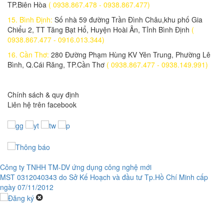
TP.Biên Hòa
( 0938.867.478 - 0938.867.477)
800,000 đ
15. Bình Định:
Số nhà 59 đường Trần Đình Châu,khu phố Gia
Đèn pha 30w - 4 bóng - chế độ 3 màu
Chiểu 2, TT Tăng Bạt Hổ, Huyện Hoài Ân, Tỉnh Bình Định
(
650,000 đ
0938.867.477 - 0916.013.344)
16. Cần Thơ:
280 Đường Phạm Hùng KV Yên Trung, Phường Lê
Lắp đặt trọn bộ 1 Camera Wifi 4.0MP KBONE KN-B41
Bình, Q.Cái Răng, TP.Cần Thơ
( 0938.867.477 - 0938.149.991)
2,040,000 đ
Lắp đặt trọn bộ Camera IP 2.0 mp KN-2003WN.PIR
Chính sách & quy định
2,970,000 đ
Liên hệ trên facebook
Lắp đặt trọn bộ 1 Camera IP 2.0 Mp KBONE KN-H22PW
2,980,000 đ
Lắp trọn bộ 1 Camera IP WIFI IPC-F22P-IMOU 2.0MP
1,490,000 đ
Công ty TNHH TM-DV ứng dụng công nghệ mới
Lắp trọn bộ 1 Camera IP Wifi 2.0MP IPC-D22P-IMOU
MST 0312040343 do Sở Kế Hoạch và đầu tư Tp.Hồ Chí Minh cấp
1,100,000 đ
ngày 07/11/2012
Lắp đặt trọn bộ 1 Camera IP Wifi 2.0MP IPC-G26EP-IMOU
1,600,000 đ