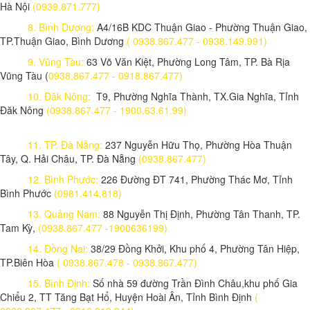
Hà Nội
(0939.871.777)
8. Bình Dương:
A4/16B KDC Thuận Giao - Phường Thuận Giao,
TP.Thuận Giao, Bình Dương
( 0938.867.477 - 0938.149.991)
9. Vũng Tàu:
63 Võ Văn Kiệt, Phường Long Tâm, TP. Bà Rịa
Vũng Tàu (
0938.867.477 - 0918.867.477)
10. Đăk Nông:
T9, Phường Nghĩa Thành, TX.Gia Nghĩa, Tỉnh
Đăk Nông
(0938.867.477 - 1900.63.61.99)
11. TP. Đà Nẵng:
237 Nguyễn Hữu Thọ, Phường Hòa Thuận
Tây, Q. Hải Châu, TP. Đà Nẵng
(0938.867.477)
12. Bình Phước:
226 Đường ĐT 741, Phường Thác Mơ, Tỉnh
Bình Phước
(0981.414.818)
13. Quảng Nam:
88 Nguyễn Thị Định, Phường Tân Thanh, TP.
Tam Kỳ,
(0938.867.477 -1900636199)
14. Đồng Nai:
38/29 Đồng Khởi, Khu phố 4, Phường Tân Hiệp,
TP.Biên Hòa
( 0938.867.478 - 0938.867.477)
15. Bình Định:
Số nhà 59 đường Trần Đình Châu,khu phố Gia
Chiểu 2, TT Tăng Bạt Hổ, Huyện Hoài Ân, Tỉnh Bình Định
(