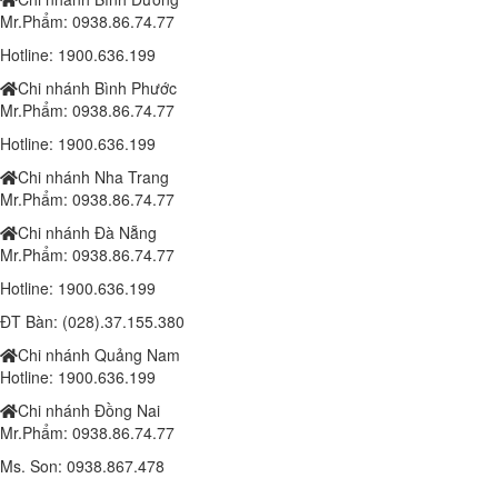
1.410.000 đ
1,350,000 đ
Mr.Phẩm: 0938.86.74.77
Đèn chiếc lá 150w (SPDL150/3B)
Hotline: 1900.636.199
1.810.000 đ
1,750,000 đ
Chi nhánh Bình Phước
Mr.Phẩm: 0938.86.74.77
Lắp đặt trọn bộ 1 Camera Wifi 4.0MP IPC-K42P-IMOU
Liên hệ
Hotline: 1900.636.199
Chi nhánh Nha Trang
Camera IP IMOU WIFI A22EP 1080P
Mr.Phẩm: 0938.86.74.77
1.000.000 đ
900,000 đ
Chi nhánh Đà Nẵng
Laptop Dell Latitude 6540 - Intel Core i7 -4810MQ- 8G- SSD240G - Đồ
Mr.Phẩm: 0938.86.74.77
họa HD Intel® 4600 (2.0GB) 15.6"FHD
Hotline: 1900.636.199
10,190,000 đ
ĐT Bàn: (028).37.155.380
Laptop Dell Latitude E5540 - Intel Core i5 -4300 U.( TH4)- 4G-
Chi nhánh Quảng Nam
SSD128G- 16.5'
Hotline: 1900.636.199
8.100.000 đ
6,400,000 đ
Chi nhánh Đồng Nai
Laptop Dell Latitude E5540 - Intel Core i7 -4600 U.( TH4)- 4G-
Mr.Phẩm: 0938.86.74.77
SSD128G- 16.5'
Ms. Son: 0938.867.478
8.800.000 đ
7,400,000 đ