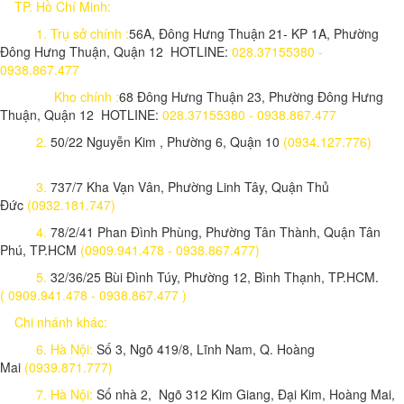
TP. Hồ Chí Minh:
1.
Trụ sở chính :
56A, Đông Hưng Thuận 21- KP 1A, Phường
Đông Hưng Thuận, Quận 12 HOTLINE:
028.37155380 -
0938.867.477
Kho chính :
68 Đông Hưng Thuận 23, Phường Đông Hưng
Thuận, Quận 12 HOTLINE:
028.37155380 - 0938.867.477
2.
50/22 Nguyễn Kim , Phường 6, Quận 10
(0934.127.776)
3.
737/7 Kha Vạn Vân, Phường Linh Tây, Quận Thủ
Đức
(0932.181.747)
4.
78/2/41 Phan Đình Phùng, Phường Tân Thành, Quận Tân
Phú, TP.HCM
(0909.941.478 - 0938.867.477)
5.
32/36/25 Bùi Đình Túy, Phường 12, Bình Thạnh, TP.HCM.
( 0909.941.478 - 0938.867.477 )
Chi nhánh khác:
6. Hà Nội:
Số 3, Ngõ 419/8, Lĩnh Nam, Q. Hoàng
Mai
(0939.871.777)
7. Hà Nội:
Số nhà 2, Ngõ 312 Kim Giang, Đại Kim, Hoàng Mai,