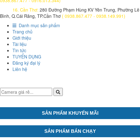
0938.867.477 - 0916.013.344)
16. Cần Thơ:
280 Đường Phạm Hùng KV Yên Trung, Phường Lê
Bình, Q.Cái Răng, TP.Cần Thơ
( 0938.867.477 - 0938.149.991)
Danh mục sản phẩm
Trang chủ
Giới thiệu
Tài liệu
Tin tức
TUYỂN DỤNG
Đăng ký đại lý
Liên hệ
SẢN PHẨM KHUYẾN MÃI
SẢN PHẨM BÁN CHẠY