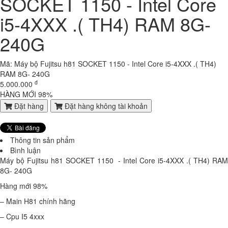
SOCKET 1150 - Intel Core
7.600.000 đ
5,900,000 đ
i5-4XXX .( TH4) RAM 8G-
Laptop HP Probook 640 G1- Intel Core i5-4200U .( TH4)- 4G- 120G-
14
240G
7.000.000 đ
6,300,000 đ
Laptop HP Elitebook 820 G3 - Intel Core i5-6300U.( TH6)- 4G -
Mã: Máy bộ Fujitsu h81 SOCKET 1150 - Intel Core i5-4XXX .( TH4)
SSD128G - 12.5'
RAM 8G- 240G
8.100.000 đ
7,600,000 đ
đ
5.000.000
HÀNG MỚI 98%
Laptop Dell Latitude E7480 - Intel Core i5-6300U .( TH6)-8G-SSD256-
Đặt hàng
Đặt hàng không tài khoản
14'
9.700.000 đ
8,100,000 đ
Thông tin sản phẩm
Laptop Dell Latitude E7480 - Intel Core i5-6300U .( TH6)-4G-
Bình luận
SSD120g-14'
Máy bộ Fujitsu h81 SOCKET 1150 - Intel Core i5-4XXX .( TH4) RAM
9.150.000 đ
8,300,000 đ
8G- 240G
Laptop Dell Latitude E7280 - Intel Core i5- 6300U .( TH6)- 4G-128G-
Hàng mới 98%
12.5'
– Main H81 chính hãng
8,550,000 đ
– Cpu I5 4xxx
Laptop Dell Latitude E5470 - Intel Corei5 -6200U.( TH6).-8G-256G-14'