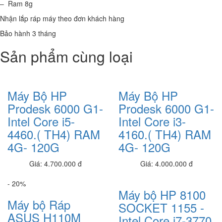
– Ram 8g
9,150,000 đ
Nhận lắp ráp máy theo đơn khách hàng
Laptop Dell Latitude E5470 - Intel Corei5 -6200U.( TH6).-4G-120G-14'
Bảo hành 3 tháng
8,650,000 đ
Sản phẩm cùng loại
Laptop Dell Latitude E7270 - Intel Core i5- 6600U.( TH6)-8G-
SSD256G- 12.5' CẢM ỨNG FHD
9.100.000 đ
7,700,000 đ
Máy Bộ HP
Máy Bộ HP
Laptop Dell Latitude E7270 - Intel Core i7- 6600U.( TH6)-4G-
Prodesk 6000 G1-
Prodesk 6000 G1-
SSD128G- 12.5'
8.500.000 đ
7,900,000 đ
Intel Core i5-
Intel Core i3-
4460.( TH4) RAM
4160.( TH4) RAM
Laptop Dell Latitude E7270 - Intel Core i5 - 6200U.( TH6)- 4G-
4G- 120G
4G- 120G
SSD128G- 12.5'
7.900.000 đ
7,400,000 đ
Giá: 4.700.000 đ
Giá: 4.000.000 đ
Laptop Dell Latitude E7250 - Intel Core i7 - 5300 U.( TH5)- 4G-
- 20%
SSD128G- 12.5'
Máy bộ HP 8100
8.100.000 đ
6,900,000 đ
Máy bộ Ráp
SOCKET 1155 -
ASUS H110M
Laptop Dell Latitude E5270 - Intel Core i5 - 6300 U.( TH6)- 4G-
Intel Core i7-3770