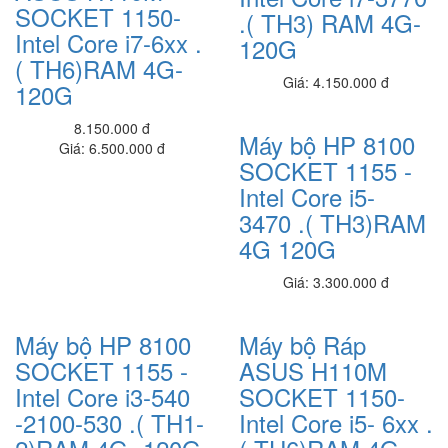
SSD128G- 12.5'
SOCKET 1150-
.( TH3) RAM 4G-
7.900.000 đ
7,200,000 đ
Intel Core i7-6xx .
120G
( TH6)RAM 4G-
Laptop Dell Latitude E5540 - Intel Core i5 -4300 .( TH4)- 4G-
Giá: 4.150.000 đ
SSD128G- 16.5
120G
7.950.000 đ
5,400,000 đ
8.150.000 đ
Máy bộ HP 8100
Laptop Dell Latitude E5430 - Intel Core i5 - 2520M .( TH2)(đồ họa ) -
Giá: 6.500.000 đ
SOCKET 1155 -
4G- SSD120G- 14'
5.900.000 đ
4,500,000 đ
Intel Core i5-
3470 .( TH3)RAM
Ổ cứng SSD M2 128GB XSTAR
4G 120G
450,000 đ
Giá: 3.300.000 đ
Ram Laptop 4G_PC3
360,000 đ
Máy bộ HP 8100
Máy bộ Ráp
Ram Kingston 8g/2666 PC- DDR4
SOCKET 1155 -
ASUS H110M
650,000 đ
Intel Core i3-540
SOCKET 1150-
Ram 4G star
-2100-530 .( TH1-
Intel Core i5- 6xx .
325,000 đ