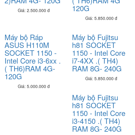
2)RAM 4G- 120G
( TH6)RAM 4G
Dell Vostro 5402_V4I5003W
120G
Giá: 2.500.000 đ
21,050,000 đ
Giá: 5.850.000 đ
Dell Vostro V3400
19,090,000 đ
Máy bộ Ráp
Máy bộ Fujitsu
Dell Inspiron N3511_512
ASUS H110M
h81 SOCKET
20,080,000 đ
SOCKET 1150 -
1150 - Intel Core
Intel Core i3-6xx .
i7-4XX .( TH4)
Dell Inspiron N3511_8G
19,090,000 đ
( TH6)RAM 4G-
RAM 8G- 240G
120G
Dell Inspiron N3511_HGPJ4
Giá: 5.850.000 đ
18,890,000 đ
Giá: 5.000.000 đ
Máy bộ Fujitsu
Dell Inspiron N3511_nk
15,780,000 đ
h81 SOCKET
1150 - Intel Core
Dell Inspiron N3511_i3
i3-4150 .( TH4)
15,350,000 đ
RAM 8G- 240G
Dell Latitude 3410 L3410I5SSD