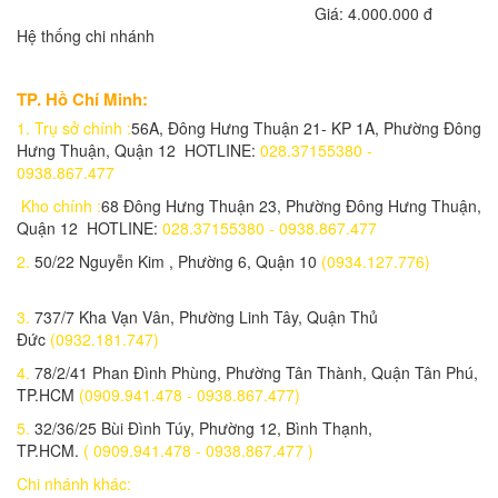
20,700,000 đ
Giá: 4.000.000 đ
Hệ thống chi nhánh
Dell Inspiron 3501
20,460,000 đ
TP. Hồ Chí Minh:
Dell Inspiron N3501B
1.
Trụ sở chính :
56A, Đông Hưng Thuận 21- KP 1A, Phường Đông
20,650,000 đ
Hưng Thuận, Quận 12 HOTLINE:
028.37155380 -
0938.867.477
Ổ cứng SSD RCE 120GB
Kho chính :
68 Đông Hưng Thuận 23, Phường Đông Hưng Thuận,
380,000 đ
Quận 12 HOTLINE:
028.37155380 - 0938.867.477
Ổ cứng SSD 256GB XSTAR
2.
50/22 Nguyễn Kim , Phường 6, Quận 10
(0934.127.776)
640,000 đ
3.
737/7 Kha Vạn Vân, Phường Linh Tây, Quận Thủ
Ổ cứng SSD 128GB XSTAR
Đức
(0932.181.747)
395,000 đ
4.
78/2/41 Phan Đình Phùng, Phường Tân Thành, Quận Tân Phú,
NGUỒN FAN 12
TP.HCM
(0909.941.478 - 0938.867.477)
180,000 đ
5.
32/36/25 Bùi Đình Túy, Phường 12, Bình Thạnh,
TP.HCM.
( 0909.941.478 - 0938.867.477 )
Đèn pha 200w 2 khoan led (L66200/2B)
1.700.000 đ
1,400,000 đ
Chi nhánh khác: