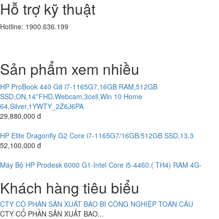
Hỗ trợ kỹ thuật
Laptop Dell Latitude E5580 - Intel Core i5 -6300 U.( TH6)- 8G-
SSD256G- 16.5'
Hotline: 1900.636.199
10,800,000 đ
CÔNG TY CỔ PHẦN TƯ VẤN ĐẦU TƯ KIM AN
CÔNG TY CỔ PHẦN TƯ VẤN...
Laptop HP Elitebook 840 G3 - Intel Core i5-6300U.( TH6)- 8G -
SSD256G - 14 " FHD CẢM ỨNG
Sản phẩm xem nhiều
10,200,000 đ
CÔNG TY CỔ PHẦN SẢN XUẤT THƯƠNG MẠI THIẾT KẾ BÌNH MINH
HP ProBook 440 G8 i7-1165G7,16GB RAM,512GB
CÔNG TY TNHH MỘT THÀNH VIÊN THẠNH THỚI
SSD,ON,14''FHD,Webcam,3cell,Win 10 Home
CÔNG TY TNHH MỘT THÀNH VIÊN...
64,Silver,1YWTY_2Z6J6PA
29,880,000 đ
HỆ THỐNG CAMERA CÔNG TY CỔ PHẦN VIỆT TINH ANH (Bắc -
HP Elite Dragonfly G2 Core i7-1165G7/16GB/512GB SSD,13.3
Trung - Nam)
52,100,000 đ
CÔNG TY CỔ PHẦN VIỆT TINH...
Máy Bộ HP Prodesk 6000 G1-Intel Core i5-4460.( TH4) RAM 4G-
ABC BAKERY DOANH NGHIỆP TƯ NHÂN BÁNH KẸO Á CHÂU
120G
Khách hàng tiêu biểu
ABC BAKERY DOANH NGHIỆP TƯ NHÂN...
4,700,000 đ
Máy Bộ HP Prodesk 6000 G1-Intel Core i3-4160.( TH4) RAM 4G-
CTY CỔ PHẦN SẢN XUẤT BAO BÌ CÔNG NGHIỆP TOÀN CẦU
120G
CTY CỔ PHẦN SẢN XUẤT BAO...