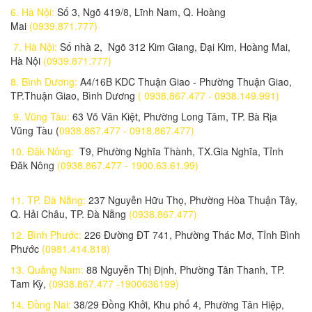
6. Hà Nội:
Số 3, Ngõ 419/8, Lĩnh Nam, Q. Hoàng
EZVIZ_CS-HAL-LB1-LWAW
Mai
(0939.871.777)
Liên hệ
7. Hà Nội:
Số nhà 2, Ngõ 312 Kim Giang, Đại Kim, Hoàng Mai,
Máy Đo Thân Nhiệt
Hà Nội
(0939.871.777)
650.000 đ
450,000 đ
8. Bình Dương:
A4/16B KDC Thuận Giao - Phường Thuận Giao,
TP.Thuận Giao, Bình Dương
( 0938.867.477 - 0938.149.991)
Đèn pha 300w - chế độ 3 màu (L64300/3M)
1.500.000 đ
1,200,000 đ
9. Vũng Tàu:
63 Võ Văn Kiệt, Phường Long Tâm, TP. Bà Rịa
Vũng Tàu (
0938.867.477 - 0918.867.477)
Đèn đường SLM-200/N (SLM-200/N)
10. Đăk Nông:
T9, Phường Nghĩa Thành, TX.Gia Nghĩa, Tỉnh
1.900.000 đ
1,690,000 đ
Đăk Nông
(0938.867.477 - 1900.63.61.99)
Đèn pha 400w -8 khoan led (L65400/8BT )
2.400.000 đ
2,200,000 đ
11. TP. Đà Nẵng:
237 Nguyễn Hữu Thọ, Phường Hòa Thuận Tây,
Q. Hải Châu, TP. Đà Nẵng
(0938.867.477)
Đèn pha 300w , 4 Bóng (L65300/4B)
12. Bình Phước:
226 Đường ĐT 741, Phường Thác Mơ, Tỉnh Bình
1,250,000 đ
Phước
(0981.414.818)
Đèn Năng Lượng Mặt trời công sất 200w (L56200)
13. Quảng Nam:
88 Nguyễn Thị Định, Phường Tân Thanh, TP.
1,250,000 đ
Tam Kỳ,
(0938.867.477 -1900636199)
14. Đồng Nai:
38/29 Đồng Khởi, Khu phố 4, Phường Tân Hiệp,
Đèn Năng Lượng Mặt trời công sất 50w (L5650)