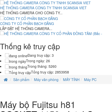
4,000,000 đ
HỆ THỐNG CAMERA CÔNG TY TNHH SCANSIA VIET
Máy bộ Ráp ASUS H110M SOCKET 1150- Intel Core i7-6xx .(
HỆ THỐNG CAMERA CHO CÔNG TY...
TH6)RAM 4G- 120G
8.150.000 đ
6,500,000 đ
CÔNG TY CỔ PHẦN BẠCH ĐẰNG
LẮP ĐẶT HỆ THỐNG CAMERA...
Asus VivoBook X413JA-211.VBWB ( Intel Core i3-1005G1 /4GB
DDR4/128GB NVMe SSD/14inchFHD/Win10/Màu Trắng )
13,550,000 đ
Thống kê truy cập
HỆ THỐNG CAMERA CÔNG TY CỔ PHẦN ĐỒNG TÂM (Bắc - Trung -
Nam)
Laptop HP Elitebook 820 G1 - Intel Core i5- 4G - SSD120G - 12.5'
HỆ THỐNG CAMERA CÔNG TY CỔ...
Đang truy cập:
3
7.500.000 đ
5,500,000 đ
Trong ngày:
26
Trong tháng:
5260
Laptop HP Probook 640 G2- Intel Core i5-6300U .( TH6)- 4G- 120G-
Tổng truy cập:
2853958
14
7.850.000 đ
6,900,000 đ
Sản phẩm
Máy văn phòng
MÁY TÍNH
Máy PC
Laptop HP Probook 640 G2- Intel Core i5-6300U .( TH6)- 8G- 256G-
14
8.500.000 đ
7,500,000 đ
Máy bộ Fujitsu h81
Laptop HP Elitebook 820 G2 - Intel Core i5- 4G - SSD120G - 12.5'