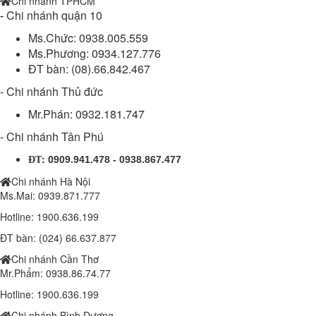
Chi nhánh TPHCM
-
Chi nhánh quận 10
Ms.Chức: 0938.005.559
Ms.Phương: 0934.127.776
ĐT bàn: (08).66.842.467
- Chi nhánh Thủ đức
Mr.Phán: 0932.181.747
- Chi nhánh Tân Phú
:
0909.941.478 - 0938.867.477
ĐT
Chi nhánh Hà Nội
Ms.Mai: 0939.871.777
Hotline: 1900.636.199
ĐT bàn: (024) 66.637.877
Chi nhánh Cần Thơ
Mr.Phẩm: 0938.86.74.77
Hotline: 1900.636.199
Đèn chiếc lá 100w (DL11100/2B)
Chi nhánh Bình Dương