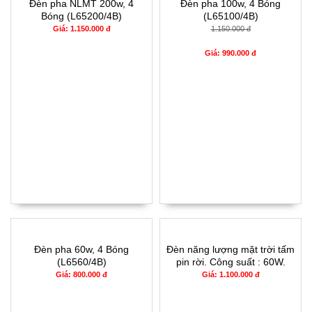
Đèn pha NLMT 200w, 4
Đèn pha 100w, 4 Bóng
Bóng (L65200/4B)
(L65100/4B)
Giá: 1.150.000 đ
1.150.000 đ
Giá: 990.000 đ
Đèn pha 60w, 4 Bóng
Đèn năng lượng mặt trời tấm
(L6560/4B)
pin rời. Công suất : 60W.
(L6660/2B)
Giá: 800.000 đ
Giá: 1.100.000 đ