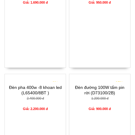
Giá: 1.690.000 đ
Giá: 950.000 đ
- 8%
- 25%
Đèn pha 400w -8 khoan led
Đèn đường 100W tấm pin
(L65400/8BT )
rời (D73100/2B)
2.400.000 đ
1.200.000 đ
Giá: 2.200.000 đ
Giá: 900.000 đ