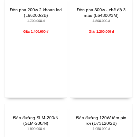
- 18%
- 20%
Đèn pha 200w 2 khoan led
Đèn pha 300w - chế độ 3
(L66200/2B)
màu (L64300/3M)
1.700.000 đ
1.500.000 đ
Giá: 1.400.000 đ
Giá: 1.200.000 đ
- 11%
- 10%
Đèn đường SLM-200/N
Đèn đường 120W tấm pin
(SLM-200/N)
rời (D73120/2B)
1.900.000 đ
1.050.000 đ