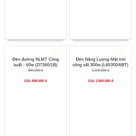
- 19%
- 24%
Đèn đường NLMT Công
Đèn Năng Lượng Mặt trời
suất：60w (D7360/1B)
công sất 300w (L65300/6BT)
990.000 đ
2.100.000 đ
Giá: 800.000 đ
Giá: 1.600.000 đ