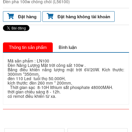
Đèn pha 100w chống chói (L56100)
Đặt hàng
Đặt hàng không tài khoản
Thông tin sản phẩm
Bình luận
Mã sản phẩm : LN100
Đèn Năng Lượng Mặt trời công sất 100w .
Bảng điều khiển năng lượng mặt trời 6V/20W. Kích thước:
300mm *350mm,
đèn 110 Led tuổi thọ 50.000H,
kích thước: đèn 260 mm * 200mm,
Thời gian sạc 8-10H lithium sắt phosphate 48000MAH.
thời gian chiếu sáng 8 - 12h.
có remot điều khiển từ xa.
SẢN PHẨM CÙNG LOẠI