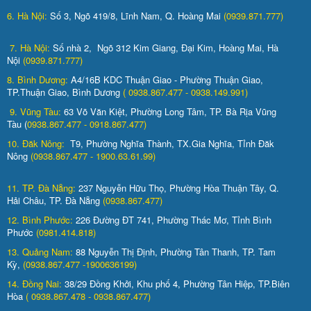
6. Hà Nội:
Số 3, Ngõ 419/8, Lĩnh Nam, Q. Hoàng Mai
(0939.871.777)
7. Hà Nội:
Số nhà 2, Ngõ 312 Kim Giang, Đại Kim, Hoàng Mai, Hà
Nội
(0939.871.777)
8. Bình Dương:
A4/16B KDC Thuận Giao - Phường Thuận Giao,
TP.Thuận Giao, Bình Dương
( 0938.867.477 - 0938.149.991)
9. Vũng Tàu:
63 Võ Văn Kiệt, Phường Long Tâm, TP. Bà Rịa Vũng
Tàu (
0938.867.477 - 0918.867.477)
10. Đăk Nông:
T9, Phường Nghĩa Thành, TX.Gia Nghĩa, Tỉnh Đăk
Nông
(0938.867.477 - 1900.63.61.99)
11. TP. Đà Nẵng:
237 Nguyễn Hữu Thọ, Phường Hòa Thuận Tây, Q.
Hải Châu, TP. Đà Nẵng
(0938.867.477)
12. Bình Phước:
226 Đường ĐT 741, Phường Thác Mơ, Tỉnh Bình
Phước
(0981.414.818)
13. Quảng Nam:
88 Nguyễn Thị Định, Phường Tân Thanh, TP. Tam
Kỳ,
(0938.867.477 -1900636199)
14. Đồng Nai:
38/29 Đồng Khởi, Khu phố 4, Phường Tân Hiệp, TP.Biên
Hòa
( 0938.867.478 - 0938.867.477)