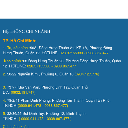
HỆ THỐNG CHI NHÁNH
TP. Hồ Chí Minh:
1.
Trụ sở chính :
56A, Đông Hưng Thuận 21- KP 1A, Phường Đông
Hưng Thuận, Quận 12 HOTLINE:
028.37155380 - 0938.867.477
Kho chính :
68 Đông Hưng Thuận 23, Phường Đông Hưng Thuận, Quận
12 HOTLINE:
028.37155380 - 0938.867.477
2.
50/22 Nguyễn Kim , Phường 6, Quận 10
(0934.127.776)
3.
737/7 Kha Vạn Vân, Phường Linh Tây, Quận Thủ
Đức
(0932.181.747)
4.
78/2/41 Phan Đình Phùng, Phường Tân Thành, Quận Tân Phú,
TP.HCM
(0909.941.478 - 0938.867.477)
5.
32/36/25 Bùi Đình Túy, Phường 12, Bình Thạnh,
TP.HCM.
( 0909.941.478 - 0938.867.477 )
Chi nhánh khác: