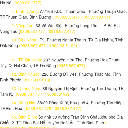
Hà Nội
(0939.871.777)
8. Bình Dương:
A4/16B KDC Thuận Giao - Phường Thuận Giao,
TP.Thuận Giao, Bình Dương
( 0938.867.477 - 0938.149.991)
9. Vũng Tàu:
63 Võ Văn Kiệt, Phường Long Tâm, TP. Bà Rịa
Vũng Tàu (
0938.867.477 - 0918.867.477)
10. Đăk Nông:
T9, Phường Nghĩa Thành, TX.Gia Nghĩa, Tỉnh
Đăk Nông
(0938.867.477 - 1900.63.61.99)
11. TP. Đà Nẵng:
237 Nguyễn Hữu Thọ, Phường Hòa Thuận
Tây, Q. Hải Châu, TP. Đà Nẵng
(0938.867.477)
12. Bình Phước:
226 Đường ĐT 741, Phường Thác Mơ, Tỉnh
Bình Phước
(0981.414.818)
13. Quảng Nam:
88 Nguyễn Thị Định, Phường Tân Thanh, TP.
Tam Kỳ,
(0938.867.477 -1900636199)
14. Đồng Nai:
38/29 Đồng Khởi, Khu phố 4, Phường Tân Hiệp,
TP.Biên Hòa
( 0938.867.478 - 0938.867.477)
15. Bình Định:
Số nhà 59 đường Trần Đình Châu,khu phố Gia
Chiểu 2, TT Tăng Bạt Hổ, Huyện Hoài Ân, Tỉnh Bình Định
(