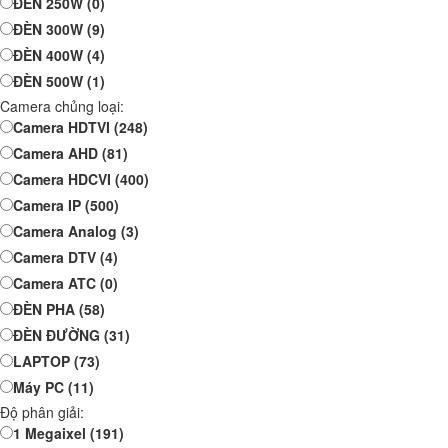
ĐÈN 250W
(0)
ĐÈN 300W
(9)
ĐÈN 400W
(4)
ĐÈN 500W
(1)
Camera chủng loại:
Camera HDTVI
(248)
Camera AHD
(81)
Camera HDCVI
(400)
Camera IP
(500)
Camera Analog
(3)
Camera DTV
(4)
Camera ATC
(0)
ĐÈN PHA
(58)
ĐÈN ĐƯỜNG
(31)
LAPTOP
(73)
Máy PC
(11)
Độ phân giải:
1 Megaixel
(191)