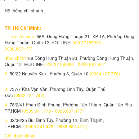
Hệ thống chi nhánh
TP. Hồ Chí Minh:
1.
Trụ sở chính :
56A, Đông Hưng Thuận 21- KP 1A, Phường Đông
Hưng Thuận, Quận 12 HOTLINE:
028.37155380 -
0938.867.477
Kho chính :
68 Đông Hưng Thuận 23, Phường Đông Hưng Thuận,
Quận 12 HOTLINE:
028.37155380 - 0938.867.477
2.
50/22 Nguyễn Kim , Phường 6, Quận 10
(0934.127.776)
3.
737/7 Kha Vạn Vân, Phường Linh Tây, Quận Thủ
Đức
(0932.181.747)
4.
78/2/41 Phan Đình Phùng, Phường Tân Thành, Quận Tân Phú,
TP.HCM
(0909.941.478 - 0938.867.477)
5.
32/36/25 Bùi Đình Túy, Phường 12, Bình Thạnh,
TP.HCM.
( 0909.941.478 - 0938.867.477 )
Chi nhánh khác: