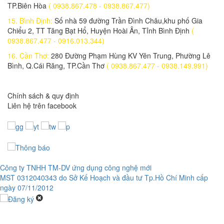
TP.Biên Hòa
( 0938.867.478 - 0938.867.477)
15. Bình Định:
Số nhà 59 đường Trần Đình Châu,khu phố Gia
Chiểu 2, TT Tăng Bạt Hổ, Huyện Hoài Ân, Tỉnh Bình Định
(
0938.867.477 - 0916.013.344)
16. Cần Thơ:
280 Đường Phạm Hùng KV Yên Trung, Phường Lê
Bình, Q.Cái Răng, TP.Cần Thơ
( 0938.867.477 - 0938.149.991)
Chính sách & quy định
Liên hệ trên facebook
Công ty TNHH TM-DV ứng dụng công nghệ mới
MST 0312040343 do Sở Kế Hoạch và đầu tư Tp.Hồ Chí Minh cấp
ngày 07/11/2012