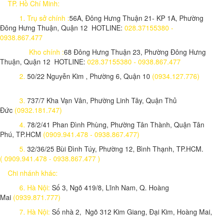
TP. Hồ Chí Minh:
1.
Trụ sở chính :
56A, Đông Hưng Thuận 21- KP 1A, Phường
Đông Hưng Thuận, Quận 12 HOTLINE:
028.37155380 -
0938.867.477
Kho chính :
68 Đông Hưng Thuận 23, Phường Đông Hưng
Thuận, Quận 12 HOTLINE:
028.37155380 - 0938.867.477
2.
50/22 Nguyễn Kim , Phường 6, Quận 10
(0934.127.776)
3.
737/7 Kha Vạn Vân, Phường Linh Tây, Quận Thủ
Đức
(0932.181.747)
4.
78/2/41 Phan Đình Phùng, Phường Tân Thành, Quận Tân
Phú, TP.HCM
(0909.941.478 - 0938.867.477)
5.
32/36/25 Bùi Đình Túy, Phường 12, Bình Thạnh, TP.HCM.
( 0909.941.478 - 0938.867.477 )
Chi nhánh khác:
6. Hà Nội:
Số 3, Ngõ 419/8, Lĩnh Nam, Q. Hoàng
Mai
(0939.871.777)
7. Hà Nội:
Số nhà 2, Ngõ 312 Kim Giang, Đại Kim, Hoàng Mai,