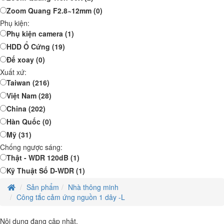
Zoom Quang F2.8~12mm
(0)
Phụ kiện:
Phụ kiện camera
(1)
HDD Ổ Cứng
(19)
Đế xoay
(0)
Xuất xứ:
Taiwan
(216)
Việt Nam
(28)
China
(202)
Hàn Quốc
(0)
Mỹ
(31)
Chống ngược sáng:
Thật - WDR 120dB
(1)
Kỹ Thuật Số D-WDR
(1)
Sản phẩm
Nhà thông minh
Công tắc cảm ứng nguồn 1 dây -L
Nội dung đang cập nhật.