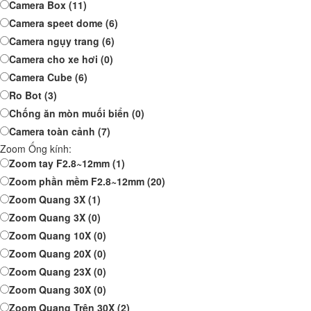
Camera Box
(11)
Camera speet dome
(6)
Camera ngụy trang
(6)
Camera cho xe hơi
(0)
Camera Cube
(6)
Ro Bot
(3)
Chống ăn mòn muối biển
(0)
Camera toàn cảnh
(7)
Zoom Ống kính:
Zoom tay F2.8~12mm
(1)
Zoom phần mềm F2.8~12mm
(20)
Zoom Quang 3X
(1)
Zoom Quang 3X
(0)
Zoom Quang 10X
(0)
Zoom Quang 20X
(0)
Zoom Quang 23X
(0)
Zoom Quang 30X
(0)
Zoom Quang Trên 30X
(2)