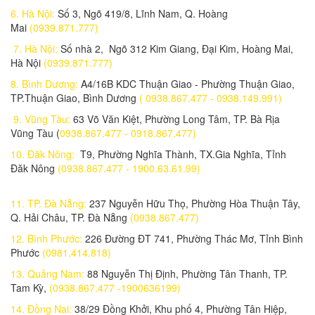
6. Hà Nội:
Số 3, Ngõ 419/8, Lĩnh Nam, Q. Hoàng
Mai
(0939.871.777)
7. Hà Nội:
Số nhà 2, Ngõ 312 Kim Giang, Đại Kim, Hoàng Mai,
Hà Nội
(0939.871.777)
8. Bình Dương:
A4/16B KDC Thuận Giao - Phường Thuận Giao,
TP.Thuận Giao, Bình Dương
( 0938.867.477 - 0938.149.991)
9. Vũng Tàu:
63 Võ Văn Kiệt, Phường Long Tâm, TP. Bà Rịa
Vũng Tàu (
0938.867.477 - 0918.867.477)
10. Đăk Nông:
T9, Phường Nghĩa Thành, TX.Gia Nghĩa, Tỉnh
Đăk Nông
(0938.867.477 - 1900.63.61.99)
11. TP. Đà Nẵng:
237 Nguyễn Hữu Thọ, Phường Hòa Thuận Tây,
Q. Hải Châu, TP. Đà Nẵng
(0938.867.477)
12. Bình Phước:
226 Đường ĐT 741, Phường Thác Mơ, Tỉnh Bình
Phước
(0981.414.818)
13. Quảng Nam:
88 Nguyễn Thị Định, Phường Tân Thanh, TP.
Tam Kỳ,
(0938.867.477 -1900636199)
14. Đồng Nai:
38/29 Đồng Khởi, Khu phố 4, Phường Tân Hiệp,