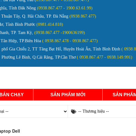
ghĩa, Tỉnh Đăk Nông
(0938.867.477 - 1900.63.61.99)
Thuận Tây, Q. Hải Châu, TP. Đà Nẵng
(0938.867.477)
ơ, Tỉnh Bình Phước
(0981.414.818)
Thanh, TP. Tam Kỳ,
(0938.867.477 -1900636199)
 Tân Hiệp, TP.Biên Hòa
( 0938.867.478 - 0938.867.477)
 phố Gia Chiểu 2, TT Tăng Bạt Hổ, Huyện Hoài Ân, Tỉnh Bình Định
( 0938.
Phường Lê Bình, Q.Cái Răng, TP.Cần Thơ
( 0938.867.477 - 0938.149.991)
GIỚI THIỆU
TÀI LIỆU
TIN TỨC
TUYỂN DỤ
 BÁN CHẠY
SẢN PHẨM MỚI
SẢN PHẨM
aptop Dell