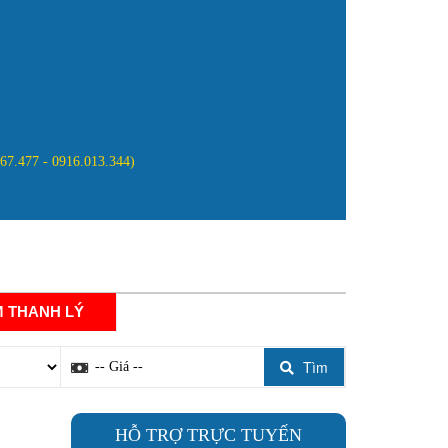
867.477 - 0916.013.344)
NG
ĐĂNG KÝ ĐẠI LÝ
LIÊN HỆ
 THANH LÝ
Tìm
HỖ TRỢ TRỰC TUYẾN