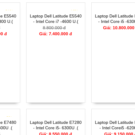
- 21%
- 16%
ude E5540
Laptop Dell Latitude E5540
Laptop Dell Latitude
4300 U.(
- Intel Core i7 -4600 U.(
- Intel Core i5 -630
G- 16.5'
TH4)- 4G- SSD128G- 16.5'
TH6)- 8G- SSD256G-
đ
8.800.000 đ
Giá: 10.800.000
00 đ
Giá: 7.400.000 đ
- 9%
ude E7480
Laptop Dell Latitude E7280
Laptop Dell Latitude
300U .(
- Intel Core i5- 6300U .(
- Intel Corei5 -620
0g-14'
TH6)- 4G-128G-12.5'
TH6).-8G-256G-
đ
Giá: 8.550.000 đ
Giá: 9.150.000