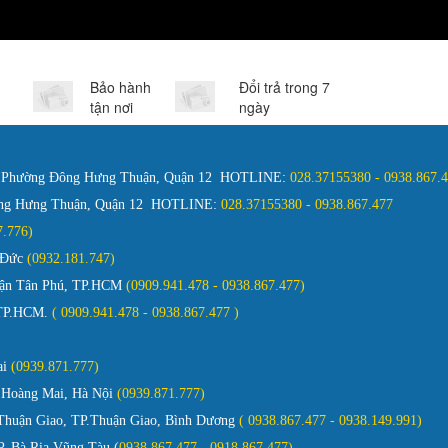
Bảo hành
Đổi trả trong 7
tận nơi
ngày
, Phường Đông Hưng Thuận, Quận 12 HOTLINE:
028.37155380 - 0938.867
ông Hưng Thuận, Quận 12 HOTLINE:
028.37155380 - 0938.867.477
127.776)
ủ Đức
(0932.181.747)
Quận Tân Phú, TP.HCM
(0909.941.478 - 0938.867.477)
 TP.HCM.
( 0909.941.478 - 0938.867.477 )
ai
(0939.871.777)
 Hoàng Mai, Hà Nội
(0939.871.777)
huận Giao, TP.Thuận Giao, Bình Dương
( 0938.867.477 - 0938.149.991)
. Bà Rịa Vũng Tàu (
0938.867.477 - 0918.867.477)