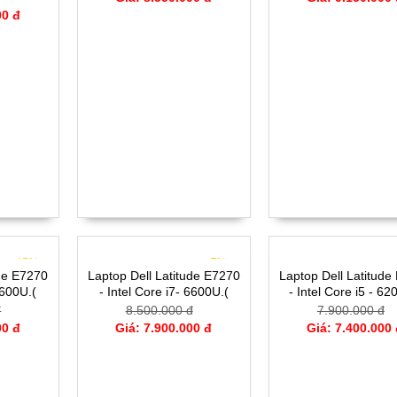
00 đ
- 15%
- 7%
ude E7270
Laptop Dell Latitude E7270
Laptop Dell Latitude
6600U.(
- Intel Core i7- 6600U.(
- Intel Core i5 - 62
G- 12.5'
TH6)-4G- SSD128G- 12.5'
TH6)- 4G- SSD128G-
đ
8.500.000 đ
7.900.000 đ
FHD
00 đ
Giá: 7.900.000 đ
Giá: 7.400.000