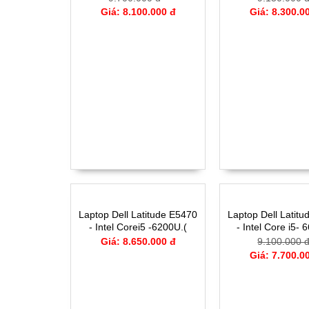
Giá: 8.100.000 đ
Giá: 8.300.0
Laptop Dell Latitude E5470
Laptop Dell Latit
- Intel Corei5 -6200U.(
- Intel Core i5- 
TH6).-4G-120G-14'
TH6)-8G- SSD256
Giá: 8.650.000 đ
9.100.000 
CẢM ỨNG 
Giá: 7.700.0