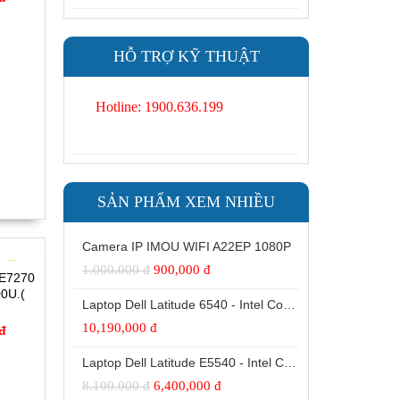
HỖ TRỢ KỸ THUẬT
Hotline: 1900.636.199
SẢN PHẨM XEM NHIỀU
Camera IP IMOU WIFI A22EP 1080P
- 6%
1.000.000 đ
900,000 đ
 E7270
00U.(
Laptop Dell Latitude 6540 - Intel Core i7 -4810MQ- 8G- SSD240G - Đồ họa HD Intel® 4600 (2.0GB) 15.6"FHD
 12.5'
10,190,000 đ
 đ
Laptop Dell Latitude E5540 - Intel Core i5 -4300 U.( TH4)- 4G- SSD128G- 16.5'
8.100.000 đ
6,400,000 đ