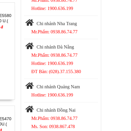
Mr.Phẩm: 0938.86.74.77
Hotline: 1900.636.199
 E5580
0 U.(
Chi nhánh Nha Trang
 16.5'
 đ
Mr.Phẩm: 0938.86.74.77
Chi nhánh Đà Nẵng
Mr.Phẩm: 0938.86.74.77
Hotline: 1900.636.199
ĐT Bàn: (028).37.155.380
Chi nhánh Quảng Nam
Hotline: 1900.636.199
Chi nhánh Đồng Nai
Mr.Phẩm: 0938.86.74.77
 E5470
0U.(
Ms. Son: 0938.867.478
14'
 đ