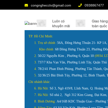
congnghecctv@gmail.com
0938867477
Luôn có
Giao hàng
khuyễn mãi
toàn quốc
TP. Hồ Chí Minh:
1.
Trụ sở chính :
56A, Đông Hưng Thuận 21- KP 1A
Kho chính :
68 Đông Hưng Thuận 23, Phường Đ
2.
50/22 Nguyễn Kim , Phường 6, Quận 10
(0934.
3.
737/7 Kha Vạn Vân, Phường Linh Tây, Quận Th
4.
78/2/41 Phan Đình Phùng, Phường Tân Thành, 
5.
32/36/25 Bùi Đình Túy, Phường 12, Bình Thạnh,
Chi nhánh khác:
6. Hà Nội:
Số 3, Ngõ 419/8, Lĩnh Nam, Q. Hoàng M
7. Hà Nội:
Số nhà 2, Ngõ 312 Kim Giang, Đại Kim,
8. Bình Dương:
A4/16B KDC Thuận Giao - Phường T
9. Vũng Tàu:
63 Võ Văn Kiệt, Phường Long Tâm, TP