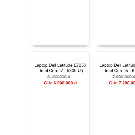
- 15%
Laptop Dell Latitude E7250
Laptop Dell Latit
- Intel Core i7 - 5300 U.(
- Intel Core i5 - 
TH5)- 4G- SSD128G- 12.5'
TH6)- 4G- SSD128
8.100.000 đ
7.900.000 
Giá: 6.900.000 đ
Giá: 7.200.0