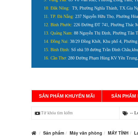
10. Đăk Nông:
T9, Phường Nghĩa Thành, TX.Gia N
11. TP. Đà Nẵng:
237 Nguyễn Hữu Thọ, Phường Hòa 
12. Bình Phước:
226 Đường ĐT 741, Phường Thác M
13. Quảng Nam:
88 Nguyễn Thị Định, Phường Tân 
14. Đồng Nai:
38/29 Đồng Khởi, Khu phố 4, Phường
15. Bình Định:
Số nhà 59 đường Trần Đình Châu,khu
16. Cần Thơ:
280 Đường Phạm Hùng KV Yên Trung, 
DANH MỤC SẢN PHẨM
TRANG CHỦ
SẢN PHẨM KHUYẾN MÃI
SẢN PHẨM
Sản phẩm
Máy văn phòng
MÁY TÍNH
L