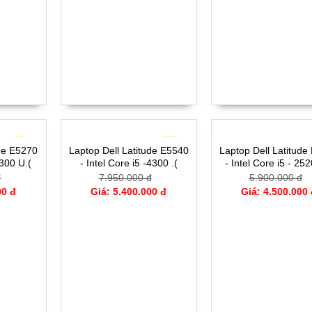
- 9%
- 32%
-
ude E5270
Laptop Dell Latitude E5540
Laptop Dell Latitude
6300 U.(
- Intel Core i5 -4300 .(
- Intel Core i5 - 25
G- 12.5'
TH4)- 4G- SSD128G- 16.5
TH2)(đồ họa ) - 
đ
7.950.000 đ
5.900.000 đ
SSD120G- 14'
00 đ
Giá: 5.400.000 đ
Giá: 4.500.000