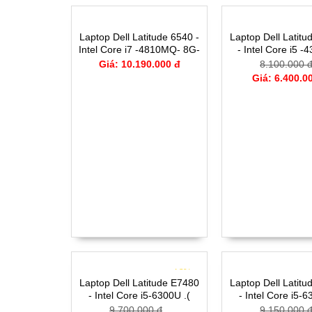
Laptop Dell Latitude 6540 -
Laptop Dell Latit
Intel Core i7 -4810MQ- 8G-
- Intel Core i5 -
SSD240G - Đồ họa HD
TH4)- 4G- SSD128
Giá: 10.190.000 đ
8.100.000 
Intel® 4600 (2.0GB)
Giá: 6.400.0
15.6"FHD
- 16%
Laptop Dell Latitude E7480
Laptop Dell Latit
- Intel Core i5-6300U .(
- Intel Core i5-6
TH6)-8G-SSD256-14'
TH6)-4G-SSD12
9.700.000 đ
9.150.000 