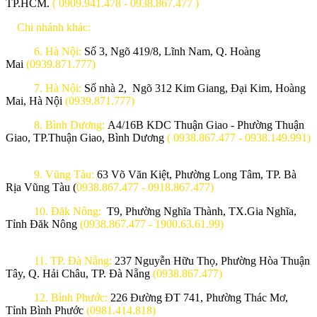
TP.HCM.
( 0909.941.478 - 0938.867.477 )
Chi nhánh khác:
6. Hà Nội:
Số 3, Ngõ 419/8, Lĩnh Nam, Q. Hoàng
Mai
(0939.871.777)
7. Hà Nội:
Số nhà 2, Ngõ 312 Kim Giang, Đại Kim, Hoàng
Mai, Hà Nội
(0939.871.777)
8. Bình Dương:
A4/16B KDC Thuận Giao - Phường Thuận
Giao, TP.Thuận Giao, Bình Dương
( 0938.867.477 - 0938.149.991)
9. Vũng Tàu:
63 Võ Văn Kiệt, Phường Long Tâm, TP. Bà
Rịa Vũng Tàu (
0938.867.477 - 0918.867.477)
10. Đăk Nông:
T9, Phường Nghĩa Thành, TX.Gia Nghĩa,
Tỉnh Đăk Nông
(0938.867.477 - 1900.63.61.99)
11. TP. Đà Nẵng:
237 Nguyễn Hữu Thọ, Phường Hòa Thuận
Tây, Q. Hải Châu, TP. Đà Nẵng
(0938.867.477)
12. Bình Phước:
226 Đường ĐT 741, Phường Thác Mơ,
Tỉnh Bình Phước
(0981.414.818)