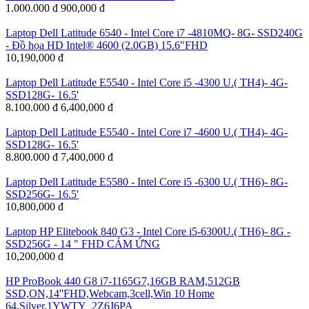
1.000.000 đ
900,000 đ
Laptop Dell Latitude 6540 - Intel Core i7 -4810MQ- 8G- SSD240G
- Đồ họa HD Intel® 4600 (2.0GB) 15.6"FHD
10,190,000 đ
Laptop Dell Latitude E5540 - Intel Core i5 -4300 U.( TH4)- 4G-
SSD128G- 16.5'
8.100.000 đ
6,400,000 đ
Laptop Dell Latitude E5540 - Intel Core i7 -4600 U.( TH4)- 4G-
SSD128G- 16.5'
8.800.000 đ
7,400,000 đ
Laptop Dell Latitude E5580 - Intel Core i5 -6300 U.( TH6)- 8G-
SSD256G- 16.5'
10,800,000 đ
Laptop HP Elitebook 840 G3 - Intel Core i5-6300U.( TH6)- 8G -
SSD256G - 14 " FHD CẢM ỨNG
10,200,000 đ
HP ProBook 440 G8 i7-1165G7,16GB RAM,512GB
SSD,ON,14''FHD,Webcam,3cell,Win 10 Home
64,Silver,1YWTY_2Z6J6PA