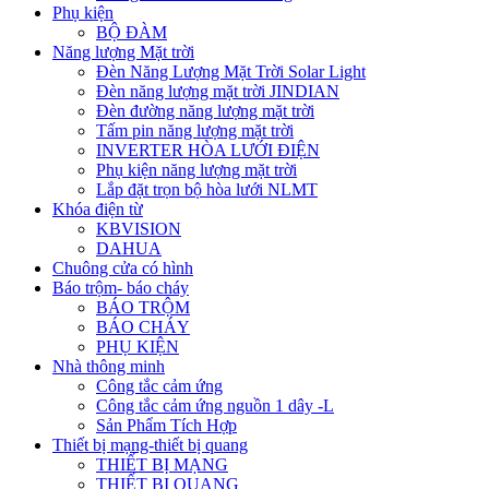
Phụ kiện
BỘ ĐÀM
Năng lượng Mặt trời
Đèn Năng Lượng Mặt Trời Solar Light
Đèn năng lượng mặt trời JINDIAN
Đèn đường năng lượng mặt trời
Tấm pin năng lượng mặt trời
INVERTER HÒA LƯỚI ĐIỆN
Phụ kiện năng lượng mặt trời
Lắp đặt trọn bộ hòa lưới NLMT
Khóa điện từ
KBVISION
DAHUA
Chuông cửa có hình
Báo trộm- báo cháy
BÁO TRỘM
BÁO CHÁY
PHỤ KIỆN
Nhà thông minh
Công tắc cảm ứng
Công tắc cảm ứng nguồn 1 dây -L
Sản Phẩm Tích Hợp
Thiết bị mạng-thiết bị quang
THIẾT BỊ MẠNG
THIẾT BỊ QUANG