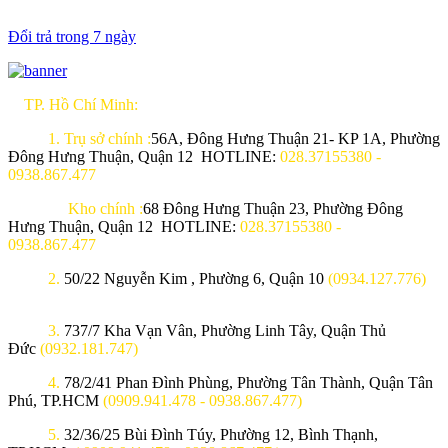
Đổi trả trong 7 ngày
TP. Hồ Chí Minh:
1.
Trụ sở chính :
56A, Đông Hưng Thuận 21- KP 1A, Phường
Đông Hưng Thuận, Quận 12 HOTLINE:
028.37155380 -
0938.867.477
Kho chính :
68 Đông Hưng Thuận 23, Phường Đông
Hưng Thuận, Quận 12 HOTLINE:
028.37155380 -
0938.867.477
2.
50/22 Nguyễn Kim , Phường 6, Quận 10
(0934.127.776)
3.
737/7 Kha Vạn Vân, Phường Linh Tây, Quận Thủ
Đức
(0932.181.747)
4.
78/2/41 Phan Đình Phùng, Phường Tân Thành, Quận Tân
Phú, TP.HCM
(0909.941.478 - 0938.867.477)
5.
32/36/25 Bùi Đình Túy, Phường 12, Bình Thạnh,