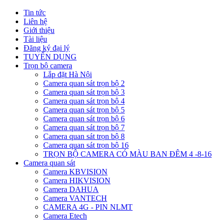
Tin tức
Liên hệ
Giới thiệu
Tài liệu
Đăng ký đại lý
TUYỂN DỤNG
Trọn bộ camera
Lắp đặt Hà Nội
Camera quan sát trọn bộ 2
Camera quan sát trọn bộ 3
Camera quan sát trọn bộ 4
Camera quan sát trọn bộ 5
Camera quan sát trọn bộ 6
Camera quan sát trọn bộ 7
Camera quan sát trọn bộ 8
Camera quan sát trọn bộ 16
TRỌN BỘ CAMERA CÓ MÀU BAN ĐÊM 4 -8-16
Camera quan sát
Camera KBVISION
Camera HIKVISION
Camera DAHUA
Camera VANTECH
CAMERA 4G - PIN NLMT
Camera Etech