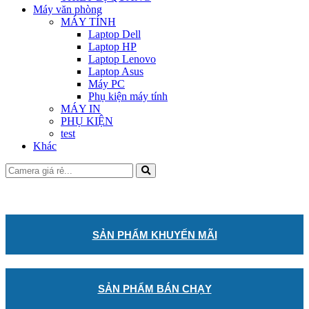
Máy văn phòng
MÁY TÍNH
Laptop Dell
Laptop HP
Laptop Lenovo
Laptop Asus
Máy PC
Phụ kiện máy tính
MÁY IN
PHỤ KIỆN
test
Khác
SẢN PHẨM KHUYẾN MÃI
SẢN PHẨM BÁN CHẠY