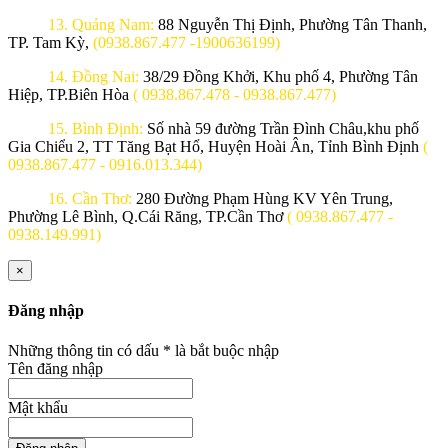
13. Quảng Nam:
88 Nguyễn Thị Định, Phường Tân Thanh,
TP. Tam Kỳ,
(0938.867.477 -1900636199)
14. Đồng Nai:
38/29 Đồng Khởi, Khu phố 4, Phường Tân
Hiệp, TP.Biên Hòa
( 0938.867.478 - 0938.867.477)
15. Bình Định:
Số nhà 59 đường Trần Đình Châu,khu phố
Gia Chiểu 2, TT Tăng Bạt Hổ, Huyện Hoài Ân, Tỉnh Bình Định
(
0938.867.477 - 0916.013.344)
16. Cần Thơ:
280 Đường Phạm Hùng KV Yên Trung,
Phường Lê Bình, Q.Cái Răng, TP.Cần Thơ
( 0938.867.477 -
0938.149.991)
×
Đăng nhập
Những thông tin có dấu
*
là bắt buộc nhập
Tên đăng nhập
Mật khẩu