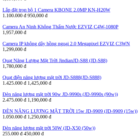
Lắp đặt trọn bộ 1 Camera KBONE 2.0MP KN-H20W
1.100.000 đ
950,000 đ
Camera An Ninh Không Thấm Nước EZVIZ C4W-1080P
1,957,000 đ
Camera IP không dây hồng ngoại 2.0 Megapixel EZVIZ C3WN
1,299,000 đ
Quạt Năng Lượng Mặt Trời JindianJD-S88 (JD-S88)
1,780,000 đ
Quạt điện năng lượng mặt trời JD-S888(JD-S888)
1.425.000 đ
1,425,000 đ
Đèn năng lượng mặt trời 90w JD-9990s (JD-9990s (90w))
2.475.000 đ
1,190,000 đ
ĐÈN NĂNG LƯỢNG MẶT TRỜI 15w JD-9909 (JD-9909 (15w))
1.050.000 đ
1,250,000 đ
Đèn năng lượng mặt trời 50W (JD-X50 (50w))
255.000 đ
450,000 đ