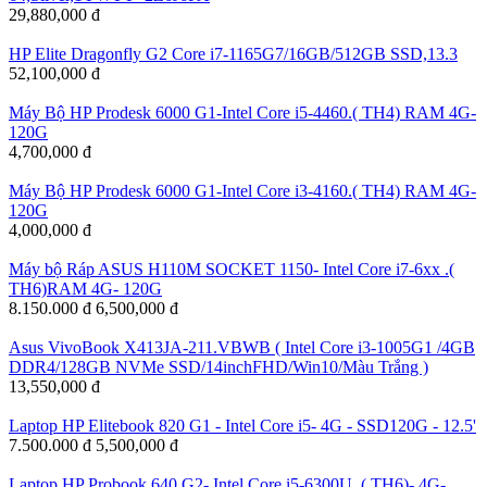
29,880,000 đ
HP Elite Dragonfly G2 Core i7-1165G7/16GB/512GB SSD,13.3
52,100,000 đ
Máy Bộ HP Prodesk 6000 G1-Intel Core i5-4460.( TH4) RAM 4G-
120G
4,700,000 đ
Máy Bộ HP Prodesk 6000 G1-Intel Core i3-4160.( TH4) RAM 4G-
120G
4,000,000 đ
Máy bộ Ráp ASUS H110M SOCKET 1150- Intel Core i7-6xx .(
TH6)RAM 4G- 120G
8.150.000 đ
6,500,000 đ
Asus VivoBook X413JA-211.VBWB ( Intel Core i3-1005G1 /4GB
DDR4/128GB NVMe SSD/14inchFHD/Win10/Màu Trắng )
13,550,000 đ
Laptop HP Elitebook 820 G1 - Intel Core i5- 4G - SSD120G - 12.5'
7.500.000 đ
5,500,000 đ
Laptop HP Probook 640 G2- Intel Core i5-6300U .( TH6)- 4G-