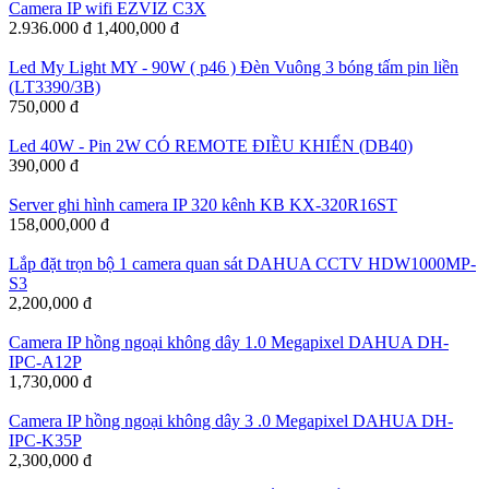
Camera IP wifi EZVIZ C3X
2.936.000 đ
1,400,000 đ
Led My Light MY - 90W ( p46 ) Đèn Vuông 3 bóng tấm pin liền
(LT3390/3B)
750,000 đ
Led 40W - Pin 2W CÓ REMOTE ĐIỀU KHIỂN (DB40)
390,000 đ
Server ghi hình camera IP 320 kênh KB KX-320R16ST
158,000,000 đ
Lắp đặt trọn bộ 1 camera quan sát DAHUA CCTV HDW1000MP-
S3
2,200,000 đ
Camera IP hồng ngoại không dây 1.0 Megapixel DAHUA DH-
IPC-A12P
1,730,000 đ
Camera IP hồng ngoại không dây 3 .0 Megapixel DAHUA DH-
IPC-K35P
2,300,000 đ