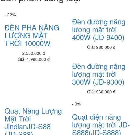
8.100.000 đ
6,900,000 đ
Laptop Dell Latitude E5270 - Intel Core i5 - 6300 U.( TH6)- 4G-
- 22%
Đèn đường năng
SSD128G- 12.5'
ĐÈN PHA NĂNG
7.900.000 đ
7,200,000 đ
lượng mặt trời
LƯỢNG MẶT
400W (JD-9400)
Laptop Dell Latitude E5540 - Intel Core i5 -4300 .( TH4)- 4G-
TRỜI 10000W
SSD128G- 16.5
Giá: 980.000 đ
7.950.000 đ
5,400,000 đ
2.550.000 đ
Giá: 1.990.000 đ
Laptop Dell Latitude E5430 - Intel Core i5 - 2520M .( TH2)(đồ họa ) -
Đèn đường năng
4G- SSD120G- 14'
lượng mặt trời
5.900.000 đ
4,500,000 đ
300W (JD-9300)
Ổ cứng SSD M2 128GB XSTAR
Giá: 960.000 đ
450,000 đ
- 0%
Ram Laptop 4G_PC3
Quạt Năng Lượng
360,000 đ
Quạt điện năng
Mặt Trời
Ram Kingston 8g/2666 PC- DDR4
lượng mặt trời JD-
JindianJD-S88
650,000 đ
S888(JD-S888)
(JD-S88)