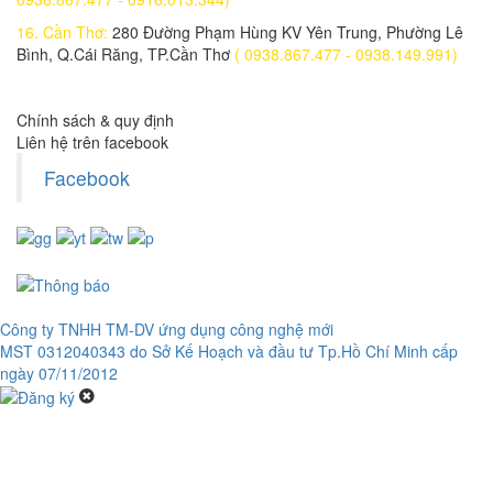
Lắp đặt trọn bộ 1 camera IP WIFI C3WN
16. Cần Thơ:
280 Đường Phạm Hùng KV Yên Trung, Phường Lê
1,500,000 đ
Bình, Q.Cái Răng, TP.Cần Thơ
( 0938.867.477 - 0938.149.991)
Lắp đặt trọn bộ 1 camera KBONE KN-H21PW
1,050,000 đ
Chính sách & quy định
Liên hệ trên facebook
Lắp đặt trọn bộ 1 camera EZVIZ C6N 1080P
1,100,000 đ
Facebook
Camera IP wifi KBONE KN-H21W
1,150,000 đ
Lắp đặt trọn bộ 1 Camera KBONE 2.0MP KN-H20W
1.100.000 đ
950,000 đ
Công ty TNHH TM-DV ứng dụng công nghệ mới
Camera An Ninh Không Thấm Nước EZVIZ C4W-1080P
MST 0312040343 do Sở Kế Hoạch và đầu tư Tp.Hồ Chí Minh cấp
1,957,000 đ
ngày 07/11/2012
Camera IP không dây hồng ngoại 2.0 Megapixel EZVIZ C3WN
1,299,000 đ
Quạt Năng Lượng Mặt Trời JindianJD-S88 (JD-S88)