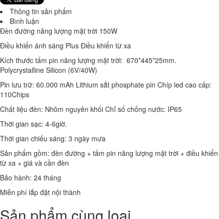
8,550,000 đ
Thông tin sản phẩm
Bình luận
Laptop Dell Latitude E5470 - Intel Corei5 -6200U.( TH6).-8G-256G-14'
Đèn đường năng lượng mặt trời 150W
9,150,000 đ
Điều khiển ánh sáng Plus Điều khiển từ xa
Laptop Dell Latitude E5470 - Intel Corei5 -6200U.( TH6).-4G-120G-14'
Kích thước tấm pin năng lượng mặt trời: 670*445*25mm.
8,650,000 đ
Polycrystalline Silicon (6V/40W)
Laptop Dell Latitude E7270 - Intel Core i5- 6600U.( TH6)-8G-
Pin lưu trữ: 60.000 mAh Lithium sắt phosphate pin Chíp led cao cấp:
SSD256G- 12.5' CẢM ỨNG FHD
110Chips
9.100.000 đ
7,700,000 đ
Chất liệu đèn: Nhôm nguyên khối Chỉ số chống nước: IP65
Laptop Dell Latitude E7270 - Intel Core i7- 6600U.( TH6)-4G-
Thời gian sạc: 4-6giờ.
SSD128G- 12.5'
Thời gian chiếu sáng: 3 ngày mưa
8.500.000 đ
7,900,000 đ
Sản phẩm gồm: đèn đường + tấm pin năng lượng mặt trời + điều khiển
Laptop Dell Latitude E7270 - Intel Core i5 - 6200U.( TH6)- 4G-
từ xa + giá và cần đèn
SSD128G- 12.5'
Bảo hành: 24 tháng
7.900.000 đ
7,400,000 đ
Miễn phí lắp đặt nội thành
Laptop Dell Latitude E7250 - Intel Core i7 - 5300 U.( TH5)- 4G-
Sản phẩm cùng loại
SSD128G- 12.5'