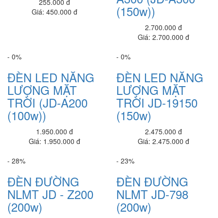
255.000 đ
15,350,000 đ
(150w))
Giá: 450.000 đ
Dell Latitude 3410 L3410I5SSD
2.700.000 đ
20,700,000 đ
Giá: 2.700.000 đ
Dell Inspiron 3501
- 0%
- 0%
20,460,000 đ
ĐÈN LED NĂNG
ĐÈN LED NĂNG
Dell Inspiron N3501B
LƯỢNG MẶT
LƯỢNG MẶT
20,650,000 đ
TRỜI (JD-A200
TRỜI JD-19150
Ổ cứng SSD RCE 120GB
(100w))
(150w)
380,000 đ
1.950.000 đ
2.475.000 đ
Ổ cứng SSD 256GB XSTAR
Giá: 1.950.000 đ
Giá: 2.475.000 đ
640,000 đ
- 28%
- 23%
Ổ cứng SSD 128GB XSTAR
ĐÈN ĐƯỜNG
ĐÈN ĐƯỜNG
395,000 đ
NLMT JD - Z200
NLMT JD-798
NGUỒN FAN 12
(200w)
(200w)
180,000 đ