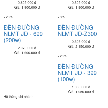
2.625.000 đ
2.325.000 đ
Đèn pha 200w 2 khoan led (L66200/2B)
Giá: 1.900.000 đ
Giá: 1.800.000 đ
1.700.000 đ
1,400,000 đ
- 23%
- 8%
EZVIZ_CS-HAL-LB1-LWAW
Liên hệ
ĐÈN ĐƯỜNG
ĐÈN ĐƯỜNG
NLMT JD - 699
NLMT JD-Z300
Máy Đo Thân Nhiệt
(200w)
650.000 đ
450,000 đ
2.325.000 đ
Giá: 2.150.000 đ
2.070.000 đ
Đèn pha 300w - chế độ 3 màu (L64300/3M)
Giá: 1.600.000 đ
1.500.000 đ
1,200,000 đ
- 23%
Đèn đường SLM-200/N (SLM-200/N)
ĐÈN ĐƯỜNG
1.900.000 đ
1,690,000 đ
NLMT JD - 399
(100w)
Đèn pha 400w -8 khoan led (L65400/8BT )
2.400.000 đ
2,200,000 đ
1.360.000 đ
Giá: 1.050.000 đ
Đèn pha 300w , 4 Bóng (L65300/4B)
Hệ thống chi nhánh
1,250,000 đ
Đèn Năng Lượng Mặt trời công sất 200w (L56200)