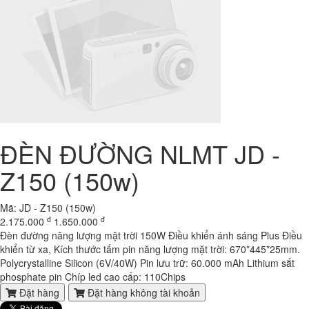
8.500.000 đ
7,500,000 đ
Laptop HP Elitebook 820 G2 - Intel Core i5- 4G - SSD120G - 12.5'
7.600.000 đ
5,900,000 đ
Laptop HP Probook 640 G1- Intel Core i5-4200U .( TH4)- 4G- 120G-
14
7.000.000 đ
6,300,000 đ
Laptop HP Elitebook 820 G3 - Intel Core i5-6300U.( TH6)- 4G -
SSD128G - 12.5'
ĐÈN ĐƯỜNG NLMT JD -
8.100.000 đ
7,600,000 đ
Z150 (150w)
Laptop Dell Latitude E7480 - Intel Core i5-6300U .( TH6)-8G-SSD256-
14'
9.700.000 đ
8,100,000 đ
Mã: JD - Z150 (150w)
đ
đ
2.175.000
1.650.000
Laptop Dell Latitude E7480 - Intel Core i5-6300U .( TH6)-4G-
Đèn đường năng lượng mặt trời 150W Điều khiển ánh sáng Plus Điều
SSD120g-14'
khiển từ xa, Kích thước tấm pin năng lượng mặt trời: 670*445*25mm.
9.150.000 đ
8,300,000 đ
Polycrystalline Silicon (6V/40W) Pin lưu trữ: 60.000 mAh Lithium sắt
phosphate pin Chíp led cao cấp: 110Chips
Laptop Dell Latitude E7280 - Intel Core i5- 6300U .( TH6)- 4G-128G-
Đặt hàng
Đặt hàng không tài khoản
12.5'