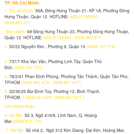
TP. Hồ Chí Minh:
1,250,000 đ
1.
Trụ sở chính :
56A, Đông Hưng Thuận 21- KP 1A, Phường Đông
Đèn Năng Lượng Mặt trời công sất 50w (L5650)
Hưng Thuận, Quận 12 HOTLINE:
028.37155380 -
800,000 đ
0938.867.477
Kho chính :
68 Đông Hưng Thuận 23, Phường Đông Hưng Thuận,
Đèn pha 30w - 4 bóng - chế độ 3 màu
Quận 12 HOTLINE:
028.37155380 - 0938.867.477
650,000 đ
2.
50/22 Nguyễn Kim , Phường 6, Quận 10
(0934.127.776)
Lắp đặt trọn bộ 1 Camera Wifi 4.0MP KBONE KN-B41
2,040,000 đ
3.
737/7 Kha Vạn Vân, Phường Linh Tây, Quận Thủ
Đức
(0932.181.747)
Lắp đặt trọn bộ Camera IP 2.0 mp KN-2003WN.PIR
2,970,000 đ
4.
78/2/41 Phan Đình Phùng, Phường Tân Thành, Quận Tân Phú,
TP.HCM
(0909.941.478 - 0938.867.477)
Lắp đặt trọn bộ 1 Camera IP 2.0 Mp KBONE KN-H22PW
5.
32/36/25 Bùi Đình Túy, Phường 12, Bình Thạnh,
2,980,000 đ
TP.HCM.
( 0909.941.478 - 0938.867.477 )
Lắp trọn bộ 1 Camera IP WIFI IPC-F22P-IMOU 2.0MP
Chi nhánh khác:
1,490,000 đ
6. Hà Nội:
Số 3, Ngõ 419/8, Lĩnh Nam, Q. Hoàng
Mai
(0939.871.777)
Lắp trọn bộ 1 Camera IP Wifi 2.0MP IPC-D22P-IMOU
1,100,000 đ
7. Hà Nội:
Số nhà 2, Ngõ 312 Kim Giang, Đại Kim, Hoàng Mai,