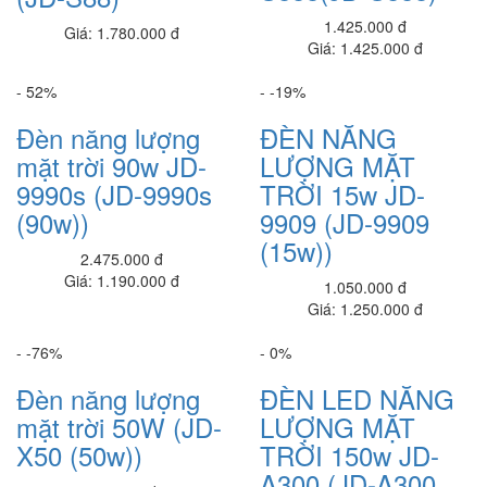
Ram 4G star
1.425.000 đ
Giá: 1.780.000 đ
325,000 đ
Giá: 1.425.000 đ
Dell Vostro 5402_V4I5003W
- 52%
- -19%
21,050,000 đ
Đèn năng lượng
ĐÈN NĂNG
Dell Vostro V3400
mặt trời 90w JD-
LƯỢNG MẶT
19,090,000 đ
9990s (JD-9990s
TRỜI 15w JD-
Dell Inspiron N3511_512
(90w))
9909 (JD-9909
20,080,000 đ
(15w))
2.475.000 đ
Dell Inspiron N3511_8G
Giá: 1.190.000 đ
1.050.000 đ
19,090,000 đ
Giá: 1.250.000 đ
Dell Inspiron N3511_HGPJ4
- -76%
- 0%
18,890,000 đ
Đèn năng lượng
ĐÈN LED NĂNG
Dell Inspiron N3511_nk
mặt trời 50W (JD-
LƯỢNG MẶT
15,780,000 đ
X50 (50w))
TRỜI 150w JD-
Dell Inspiron N3511_i3
A300 (JD-A300