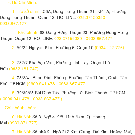
TP. Hồ Chí Minh:
1.
Trụ sở chính :
56A, Đông Hưng Thuận 21- KP 1A, Phường
Đông Hưng Thuận, Quận 12 HOTLINE:
028.37155380 -
0938.867.477
Kho chính :
68 Đông Hưng Thuận 23, Phường Đông Hưng
Thuận, Quận 12 HOTLINE:
028.37155380 - 0938.867.477
2.
50/22 Nguyễn Kim , Phường 6, Quận 10
(0934.127.776)
3.
737/7 Kha Vạn Vân, Phường Linh Tây, Quận Thủ
Đức
(0932.181.747)
4.
78/2/41 Phan Đình Phùng, Phường Tân Thành, Quận Tân
Phú, TP.HCM
(0909.941.478 - 0938.867.477)
5.
32/36/25 Bùi Đình Túy, Phường 12, Bình Thạnh, TP.HCM.
( 0909.941.478 - 0938.867.477 )
Chi nhánh khác:
6. Hà Nội:
Số 3, Ngõ 419/8, Lĩnh Nam, Q. Hoàng
Mai
(0939.871.777)
7. Hà Nội:
Số nhà 2, Ngõ 312 Kim Giang, Đại Kim, Hoàng Mai,