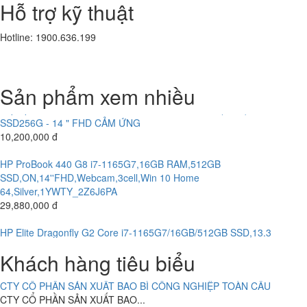
Hỗ trợ kỹ thuật
SSD128G- 16.5'
8.800.000 đ
7,400,000 đ
Hotline: 1900.636.199
CÔNG TY CỔ PHẦN TƯ VẤN ĐẦU TƯ KIM AN
Laptop Dell Latitude E5580 - Intel Core i5 -6300 U.( TH6)- 8G-
CÔNG TY CỔ PHẦN TƯ VẤN...
SSD256G- 16.5'
10,800,000 đ
Sản phẩm xem nhiều
CÔNG TY CỔ PHẦN SẢN XUẤT THƯƠNG MẠI THIẾT KẾ BÌNH MINH
Laptop HP Elitebook 840 G3 - Intel Core i5-6300U.( TH6)- 8G -
SSD256G - 14 " FHD CẢM ỨNG
CÔNG TY TNHH MỘT THÀNH VIÊN THẠNH THỚI
10,200,000 đ
CÔNG TY TNHH MỘT THÀNH VIÊN...
HP ProBook 440 G8 i7-1165G7,16GB RAM,512GB
SSD,ON,14''FHD,Webcam,3cell,Win 10 Home
HỆ THỐNG CAMERA CÔNG TY CỔ PHẦN VIỆT TINH ANH (Bắc -
64,Silver,1YWTY_2Z6J6PA
Trung - Nam)
29,880,000 đ
CÔNG TY CỔ PHẦN VIỆT TINH...
HP Elite Dragonfly G2 Core i7-1165G7/16GB/512GB SSD,13.3
ABC BAKERY DOANH NGHIỆP TƯ NHÂN BÁNH KẸO Á CHÂU
52,100,000 đ
Khách hàng tiêu biểu
ABC BAKERY DOANH NGHIỆP TƯ NHÂN...
Máy Bộ HP Prodesk 6000 G1-Intel Core i5-4460.( TH4) RAM 4G-
120G
CTY CỔ PHẦN SẢN XUẤT BAO BÌ CÔNG NGHIỆP TOÀN CẦU
4,700,000 đ
CTY CỔ PHẦN SẢN XUẤT BAO...