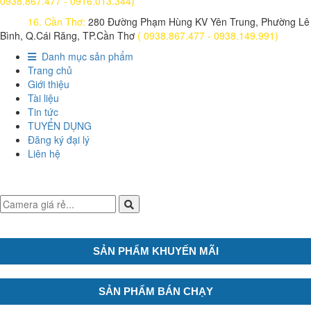
0938.867.477 - 0916.013.344)
16. Cần Thơ:
280 Đường Phạm Hùng KV Yên Trung, Phường Lê
Bình, Q.Cái Răng, TP.Cần Thơ
( 0938.867.477 - 0938.149.991)
Danh mục sản phẩm
Trang chủ
Giới thiệu
Tài liệu
Tin tức
TUYỂN DỤNG
Đăng ký đại lý
Liên hệ
SẢN PHẨM KHUYẾN MÃI
SẢN PHẨM BÁN CHẠY