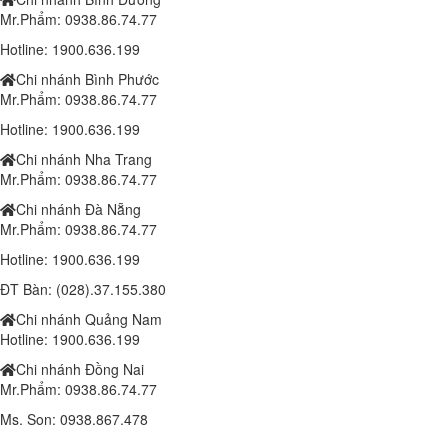
Mr.Phẩm: 0938.86.74.77
Đèn chiếc lá 100w (DL11100/2B)
Hotline: 1900.636.199
1.410.000 đ
1,350,000 đ
Chi nhánh Bình Phước
Mr.Phẩm: 0938.86.74.77
Đèn chiếc lá 150w (SPDL150/3B)
1.810.000 đ
1,750,000 đ
Hotline: 1900.636.199
Chi nhánh Nha Trang
Lắp đặt trọn bộ 1 Camera Wifi 4.0MP IPC-K42P-IMOU
Mr.Phẩm: 0938.86.74.77
Liên hệ
Chi nhánh Đà Nẵng
Camera IP IMOU WIFI A22EP 1080P
Mr.Phẩm: 0938.86.74.77
1.000.000 đ
900,000 đ
Hotline: 1900.636.199
Laptop Dell Latitude 6540 - Intel Core i7 -4810MQ- 8G- SSD240G - Đồ
ĐT Bàn: (028).37.155.380
họa HD Intel® 4600 (2.0GB) 15.6"FHD
Chi nhánh Quảng Nam
10,190,000 đ
Hotline: 1900.636.199
Laptop Dell Latitude E5540 - Intel Core i5 -4300 U.( TH4)- 4G-
Chi nhánh Đồng Nai
SSD128G- 16.5'
Mr.Phẩm: 0938.86.74.77
8.100.000 đ
6,400,000 đ
Ms. Son: 0938.867.478
Laptop Dell Latitude E5540 - Intel Core i7 -4600 U.( TH4)- 4G-