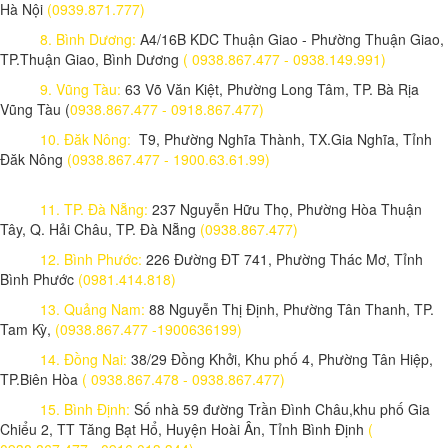
Hà Nội
(0939.871.777)
8. Bình Dương:
A4/16B KDC Thuận Giao - Phường Thuận Giao,
TP.Thuận Giao, Bình Dương
( 0938.867.477 - 0938.149.991)
9. Vũng Tàu:
63 Võ Văn Kiệt, Phường Long Tâm, TP. Bà Rịa
Vũng Tàu (
0938.867.477 - 0918.867.477)
10. Đăk Nông:
T9, Phường Nghĩa Thành, TX.Gia Nghĩa, Tỉnh
Đăk Nông
(0938.867.477 - 1900.63.61.99)
11. TP. Đà Nẵng:
237 Nguyễn Hữu Thọ, Phường Hòa Thuận
Tây, Q. Hải Châu, TP. Đà Nẵng
(0938.867.477)
12. Bình Phước:
226 Đường ĐT 741, Phường Thác Mơ, Tỉnh
Bình Phước
(0981.414.818)
13. Quảng Nam:
88 Nguyễn Thị Định, Phường Tân Thanh, TP.
Tam Kỳ,
(0938.867.477 -1900636199)
14. Đồng Nai:
38/29 Đồng Khởi, Khu phố 4, Phường Tân Hiệp,
TP.Biên Hòa
( 0938.867.478 - 0938.867.477)
15. Bình Định:
Số nhà 59 đường Trần Đình Châu,khu phố Gia
Chiểu 2, TT Tăng Bạt Hổ, Huyện Hoài Ân, Tỉnh Bình Định
(