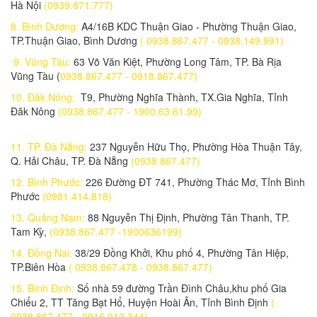
Hà Nội
(0939.871.777)
Lắp đặt trọn bộ 1 Camera IP Wifi 2.0MP IPC-G26EP-IMOU
8. Bình Dương:
A4/16B KDC Thuận Giao - Phường Thuận Giao,
1,600,000 đ
TP.Thuận Giao, Bình Dương
( 0938.867.477 - 0938.149.991)
Lắp đặt trọn bộ 1 Camera IP Wifi 2.0MP IPC-G22P-IMOU
9. Vũng Tàu:
63 Võ Văn Kiệt, Phường Long Tâm, TP. Bà Rịa
1,400,000 đ
Vũng Tàu (
0938.867.477 - 0918.867.477)
10. Đăk Nông:
T9, Phường Nghĩa Thành, TX.Gia Nghĩa, Tỉnh
Lắp đặt trọn bộ 1 Camera IP Wifi 2.0MP IPC-A22EP-IMOU
Đăk Nông
(0938.867.477 - 1900.63.61.99)
1,050,000 đ
Lắp trọn bộ 1 Camera IP 2.0 MP DAHUA IPC-C22EP-IMOU
11. TP. Đà Nẵng:
237 Nguyễn Hữu Thọ, Phường Hòa Thuận Tây,
950,000 đ
Q. Hải Châu, TP. Đà Nẵng
(0938.867.477)
12. Bình Phước:
226 Đường ĐT 741, Phường Thác Mơ, Tỉnh Bình
Lắp đặt trọn bộ 1 Camera IP 2.0 Megapixel KBVISION KBONE KN-
Phước
(0981.414.818)
B21F
1,400,000 đ
13. Quảng Nam:
88 Nguyễn Thị Định, Phường Tân Thanh, TP.
Tam Kỳ,
(0938.867.477 -1900636199)
Lắp đặt trọn bộ 1 Camera IP Wifi Dome 4.0MP KBONE KN-4002WN
14. Đồng Nai:
38/29 Đồng Khởi, Khu phố 4, Phường Tân Hiệp,
1,900,000 đ
TP.Biên Hòa
( 0938.867.478 - 0938.867.477)
Lắp đặt trọn bộ 1 camera IP KBONE KN-2002WN
15. Bình Định:
Số nhà 59 đường Trần Đình Châu,khu phố Gia
1,100,000 đ
Chiểu 2, TT Tăng Bạt Hổ, Huyện Hoài Ân, Tỉnh Bình Định
(
0938.867.477 - 0916.013.344)