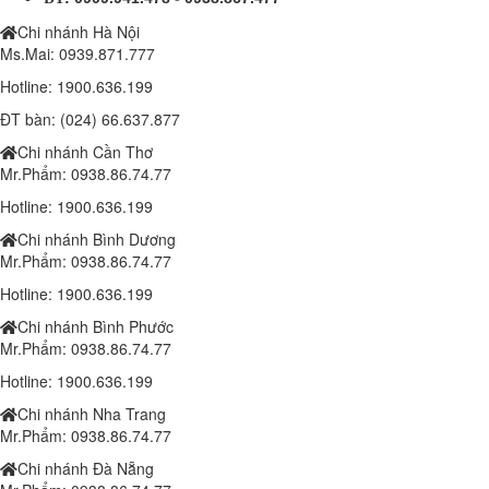
Chi nhánh Hà Nội
Ms.Mai: 0939.871.777
Lắp đặt trọn bộ 1 Camera Wifi 4.0MP IPC-K42P-IMOU
Hotline: 1900.636.199
Liên hệ
ĐT bàn: (024) 66.637.877
Chi nhánh Cần Thơ
Mr.Phẩm: 0938.86.74.77
Camera IP IMOU WIFI A22EP 1080P
Hotline: 1900.636.199
1.000.000 đ
900,000 đ
Chi nhánh Bình Dương
Mr.Phẩm: 0938.86.74.77
Hotline: 1900.636.199
Laptop Dell Latitude 6540 - Intel Core i7 -4810MQ- 8G- SSD240G - Đ
Chi nhánh Bình Phước
10,190,000 đ
Mr.Phẩm: 0938.86.74.77
Hotline: 1900.636.199
Chi nhánh Nha Trang
Laptop Dell Latitude E5540 - Intel Core i5 -4300 U.( TH4)- 4G- SSD12
Mr.Phẩm: 0938.86.74.77
8.100.000 đ
6,400,000 đ
Chi nhánh Đà Nẵng