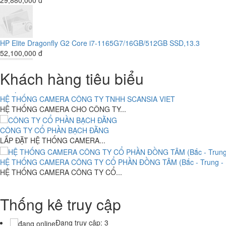
HP Elite Dragonfly G2 Core i7-1165G7/16GB/512GB SSD,13.3
52,100,000 đ
CÔNG TY CỔ PHẦN SẢN XUẤT THƯƠNG MẠI THIẾT KẾ BÌNH MINH
CÔNG TY TNHH MỘT THÀNH VIÊN THẠNH THỚI
CÔNG TY TNHH MỘT THÀNH VIÊN...
Máy Bộ HP Prodesk 6000 G1-Intel Core i5-4460.( TH4) RAM 4G- 120
4,700,000 đ
HỆ THỐNG CAMERA CÔNG TY CỔ PHẦN VIỆT TINH ANH (Bắc - Trun
CÔNG TY CỔ PHẦN VIỆT TINH...
ABC BAKERY DOANH NGHIỆP TƯ NHÂN BÁNH KẸO Á CHÂU
Máy Bộ HP Prodesk 6000 G1-Intel Core i3-4160.( TH4) RAM 4G- 120
ABC BAKERY DOANH NGHIỆP TƯ NHÂN...
4,000,000 đ
CTY CỔ PHẦN SẢN XUẤT BAO BÌ CÔNG NGHIỆP TOÀN CẦU
Khách hàng tiêu biểu
CTY CỔ PHẦN SẢN XUẤT BAO...
Máy bộ Ráp ASUS H110M SOCKET 1150- Intel Core i7-6xx .( TH6)R
HỆ THỐNG CAMERA CÔNG TY TNHH SCANSIA VIET
8.150.000 đ
6,500,000 đ
HỆ THỐNG CAMERA CHO CÔNG TY...
CÔNG TY CỔ PHẦN BẠCH ĐẰNG
LẮP ĐẶT HỆ THỐNG CAMERA...
Asus VivoBook X413JA-211.VBWB ( Intel Core i3-1005G1 /4GB DDR