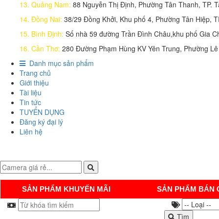
13. Quảng Nam:
88 Nguyễn Thị Định, Phường Tân Thanh, TP. 
14. Đồng Nai:
38/29 Đồng Khởi, Khu phố 4, Phường Tân Hiệp, 
15. Bình Định:
Số nhà 59 đường Trần Đình Châu,khu phố Gia Ch
16. Cần Thơ:
280 Đường Phạm Hùng KV Yên Trung, Phường Lê 
Danh mục sản phẩm
Trang chủ
Giới thiệu
Tài liệu
Tin tức
TUYỂN DỤNG
Đăng ký đại lý
Liên hệ
SẢN PHẨM KHUYẾN MÃI
SẢN PHẨM BÁN 
Tìm