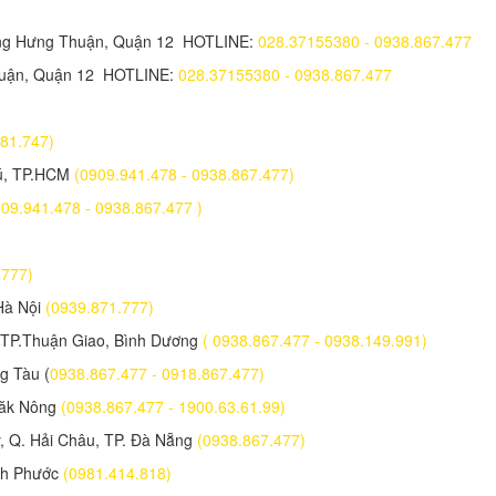
ông Hưng Thuận, Quận 12 HOTLINE:
028.37155380 - 0938.867.477
huận, Quận 12 HOTLINE:
028.37155380 - 0938.867.477
2.181.747)
hú, TP.HCM
(0909.941.478 - 0938.867.477)
909.941.478 - 0938.867.477 )
1.777)
Hà Nội
(0939.871.777)
 TP.Thuận Giao, Bình Dương
( 0938.867.477 - 0938.149.991)
g Tàu (
0938.867.477 - 0918.867.477)
Đăk Nông
(0938.867.477 - 1900.63.61.99)
 Q. Hải Châu, TP. Đà Nẵng
(0938.867.477)
nh Phước
(0981.414.818)