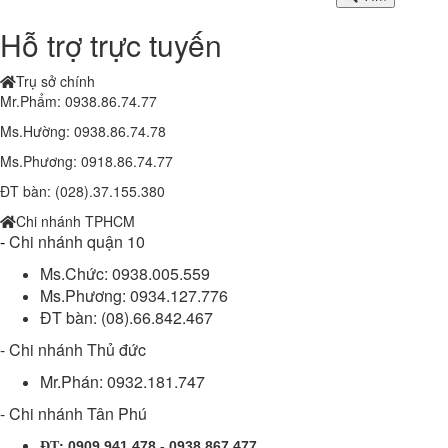
Hỗ trợ trực tuyến
Trụ sở chính
Mr.Phẩm: 0938.86.74.77
Ms.Hường: 0938.86.74.78
Ms.Phương: 0918.86.74.77
ĐT bàn: (028).37.155.380
Chi nhánh TPHCM
-
Chi nhánh quận 10
Ms.Chức: 0938.005.559
Ms.Phương: 0934.127.776
Đèn chiếc lá 100w (DL11100/2B)
ĐT bàn: (08).66.842.467
1.410.000 đ
1,350,000 đ
- Chi nhánh Thủ đức
Mr.Phán: 0932.181.747
- Chi nhánh Tân Phú
Đèn chiếc lá 150w (SPDL150/3B)
1.810.000 đ
1,750,000 đ
:
0909.941.478 - 0938.867.477
ĐT