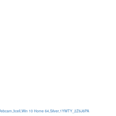
8G- 16.5'
6G- 16.5'
D256G - 14 " FHD CẢM ỨNG
ebcam,3cell,Win 10 Home 64,Silver,1YWTY_2Z6J6PA