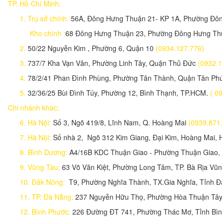
TP. Hồ Chí Minh:
1.
Trụ sở chính :
56A, Đông Hưng Thuận 21- KP 1A, Phường Đ
Kho chính :
68 Đông Hưng Thuận 23, Phường Đông Hưng T
2.
50/22 Nguyễn Kim , Phường 6, Quận 10
(0934.127.776)
3.
737/7 Kha Vạn Vân, Phường Linh Tây, Quận Thủ Đức
(093
4.
78/2/41 Phan Đình Phùng, Phường Tân Thành, Quận Tân P
5.
32/36/25 Bùi Đình Túy, Phường 12, Bình Thạnh, TP.HCM.
( 0
Chi nhánh khác:
6. Hà Nội:
Số 3, Ngõ 419/8, Lĩnh Nam, Q. Hoàng Mai
(0939.87
7. Hà Nội:
Số nhà 2, Ngõ 312 Kim Giang, Đại Kim, Hoàng Mai, 
8. Bình Dương:
A4/16B KDC Thuận Giao - Phường Thuận Giao,
9. Vũng Tàu:
63 Võ Văn Kiệt, Phường Long Tâm, TP. Bà Rịa Vũn
10. Đăk Nông:
T9, Phường Nghĩa Thành, TX.Gia Nghĩa, Tỉnh 
11. TP. Đà Nẵng:
237 Nguyễn Hữu Thọ, Phường Hòa Thuận Tây,
12. Bình Phước:
226 Đường ĐT 741, Phường Thác Mơ, Tỉnh Bì