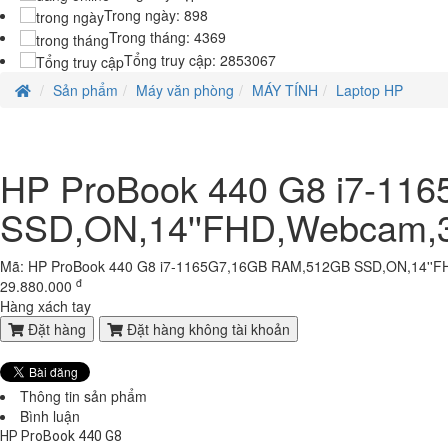
13,550,000 đ
HỆ THỐNG CAMERA CÔNG TY CỔ PHẦN ĐỒNG TÂM (Bắc - Trung -
HỆ THỐNG CAMERA CÔNG TY CỔ...
Thống kê truy cập
Laptop HP Elitebook 820 G1 - Intel Core i5- 4G - SSD120G - 12.5'
7.500.000 đ
5,500,000 đ
Đang truy cập:
3
Trong ngày:
898
Trong tháng:
4369
Tổng truy cập:
2853067
Laptop HP Probook 640 G2- Intel Core i5-6300U .( TH6)- 4G- 120G-1
7.850.000 đ
6,900,000 đ
Sản phẩm
Máy văn phòng
MÁY TÍNH
Laptop HP
Laptop HP Probook 640 G2- Intel Core i5-6300U .( TH6)- 8G- 256G-1
HP ProBook 440 G8 i7-11
8.500.000 đ
7,500,000 đ
SSD,ON,14''FHD,Webcam,3
Mã: HP ProBook 440 G8 i7-1165G7,16GB RAM,512GB SSD,ON,14''FH
Laptop HP Elitebook 820 G2 - Intel Core i5- 4G - SSD120G - 12.5'
đ
29.880.000
7.600.000 đ
5,900,000 đ
Hàng xách tay