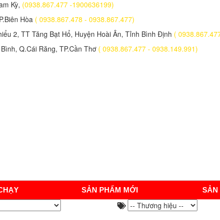
Tam Kỳ,
(0938.867.477 -1900636199)
TP.Biên Hòa
( 0938.867.478 - 0938.867.477)
iểu 2, TT Tăng Bạt Hổ, Huyện Hoài Ân, Tỉnh Bình Định
( 0938.867.47
Bình, Q.Cái Răng, TP.Cần Thơ
( 0938.867.477 - 0938.149.991)
CHẠY
SẢN PHẨM MỚI
SẢN