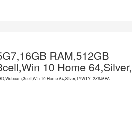
 Nam)
4
4
65G7,16GB RAM,512GB
cell,Win 10 Home 64,Silv
D,Webcam,3cell,Win 10 Home 64,Silver,1YWTY_2Z6J6PA