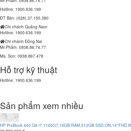
Mr.Phẩm: 0938.86.74.77
Hotline: 1900.636.199
Laptop Dell Latitude E5540 - Intel Core i7 -4600 U.( TH4)- 4G- SSD12
ĐT Bàn: (028).37.155.380
8.800.000 đ
7,400,000 đ
Chi nhánh Quảng Nam
Hotline: 1900.636.199
Chi nhánh Đồng Nai
Laptop Dell Latitude E5580 - Intel Core i5 -6300 U.( TH6)- 8G- SSD25
Mr.Phẩm: 0938.86.74.77
10,800,000 đ
Ms. Son: 0938.867.478
Hỗ trợ kỹ thuật
Laptop HP Elitebook 840 G3 - Intel Core i5-6300U.( TH6)- 8G - SS
10,200,000 đ
Hotline: 1900.636.199
Sản phẩm xem nhiều
HP ProBook 440 G8 i7-1165G7,16GB RAM,512GB SSD,ON,14''FHD,W
29,880,000 đ
CÔNG TY CỔ PHẦN TƯ VẤN ĐẦU TƯ KIM AN
CÔNG TY CỔ PHẦN TƯ VẤN...