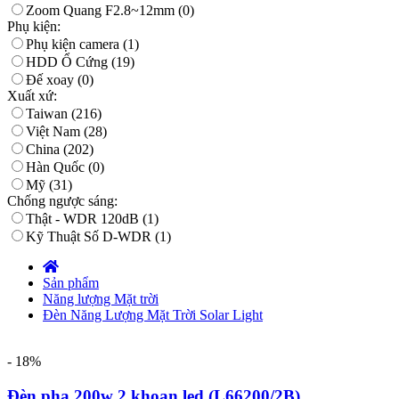
Zoom Quang F2.8~12mm
(0)
Phụ kiện:
Phụ kiện camera
(1)
HDD Ổ Cứng
(19)
Đế xoay
(0)
Xuất xứ:
Taiwan
(216)
Việt Nam
(28)
China
(202)
Hàn Quốc
(0)
Mỹ
(31)
Chống ngược sáng:
Thật - WDR 120dB
(1)
Kỹ Thuật Số D-WDR
(1)
Sản phẩm
Năng lượng Mặt trời
Đèn Năng Lượng Mặt Trời Solar Light
- 18%
Đèn pha 200w 2 khoan led (L66200/2B)