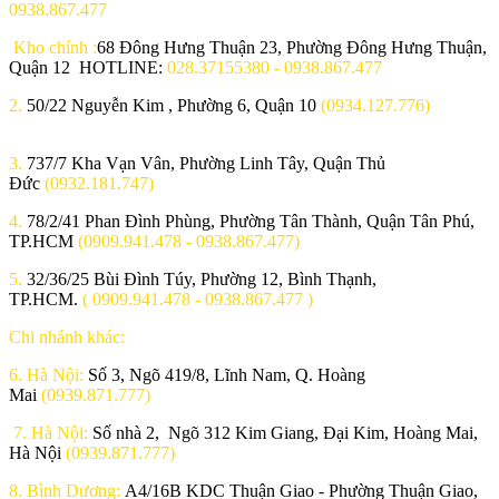
0938.867.477
Kho chính :
68 Đông Hưng Thuận 23, Phường Đông Hưng Thuận,
Quận 12 HOTLINE:
028.37155380 - 0938.867.477
2.
50/22 Nguyễn Kim , Phường 6, Quận 10
(0934.127.776)
3.
737/7 Kha Vạn Vân, Phường Linh Tây, Quận Thủ
Đức
(0932.181.747)
4.
78/2/41 Phan Đình Phùng, Phường Tân Thành, Quận Tân Phú,
TP.HCM
(0909.941.478 - 0938.867.477)
5.
32/36/25 Bùi Đình Túy, Phường 12, Bình Thạnh,
TP.HCM.
( 0909.941.478 - 0938.867.477 )
Chi nhánh khác:
6. Hà Nội:
Số 3, Ngõ 419/8, Lĩnh Nam, Q. Hoàng
Mai
(0939.871.777)
7. Hà Nội:
Số nhà 2, Ngõ 312 Kim Giang, Đại Kim, Hoàng Mai,
Hà Nội
(0939.871.777)
8. Bình Dương:
A4/16B KDC Thuận Giao - Phường Thuận Giao,