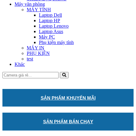
Máy văn phòng
MÁY TÍNH
Laptop Dell
Laptop HP
Laptop Lenovo
Laptop Asus
Máy PC
Phụ kiện máy tính
MÁY IN
PHỤ KIỆN
test
Khác
SẢN PHẨM KHUYẾN MÃI
SẢN PHẨM BÁN CHẠY