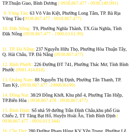
TP.Thuận Giao, Bình Dương
( 0938.867.477 - 0938.149.991)
9. Vũng Tàu:
63 Võ Văn Kiệt, Phường Long Tâm, TP. Bà Rịa
Vũng Tàu (
0938.867.477 - 0918.867.477)
10. Đăk Nông:
T9, Phường Nghĩa Thành, TX.Gia Nghĩa, Tỉnh
Đăk Nông
(0938.867.477 - 1900.63.61.99)
11. TP. Đà Nẵng:
237 Nguyễn Hữu Thọ, Phường Hòa Thuận Tây,
Q. Hải Châu, TP. Đà Nẵng
(0938.867.477)
12. Bình Phước:
226 Đường ĐT 741, Phường Thác Mơ, Tỉnh Bình
Phước
(0981.414.818)
13. Quảng Nam:
88 Nguyễn Thị Định, Phường Tân Thanh, TP.
Tam Kỳ,
(0938.867.477 -1900636199)
14. Đồng Nai:
38/29 Đồng Khởi, Khu phố 4, Phường Tân Hiệp,
TP.Biên Hòa
( 0938.867.478 - 0938.867.477)
15. Bình Định:
Số nhà 59 đường Trần Đình Châu,khu phố Gia
Chiểu 2, TT Tăng Bạt Hổ, Huyện Hoài Ân, Tỉnh Bình Định
(
0938.867.477 - 0916.013.344)
16. Cần Thơ:
280 Đường Phạm Hùng KV Yên Trung, Phường Lê