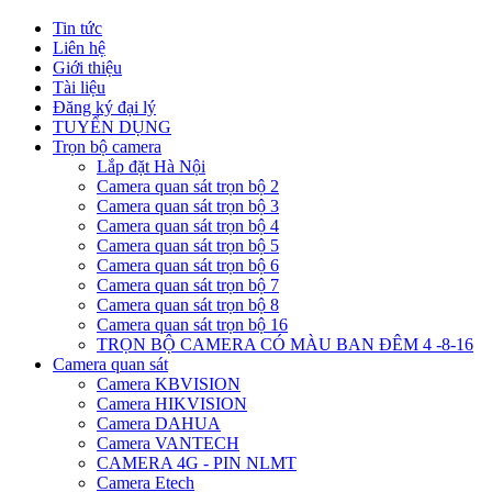
Tin tức
Liên hệ
Giới thiệu
Tài liệu
Đăng ký đại lý
TUYỂN DỤNG
Trọn bộ camera
Lắp đặt Hà Nội
Camera quan sát trọn bộ 2
Camera quan sát trọn bộ 3
Camera quan sát trọn bộ 4
Camera quan sát trọn bộ 5
Camera quan sát trọn bộ 6
Camera quan sát trọn bộ 7
Camera quan sát trọn bộ 8
Camera quan sát trọn bộ 16
TRỌN BỘ CAMERA CÓ MÀU BAN ĐÊM 4 -8-16
Camera quan sát
Camera KBVISION
Camera HIKVISION
Camera DAHUA
Camera VANTECH
CAMERA 4G - PIN NLMT
Camera Etech