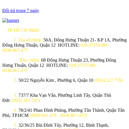
Đổi trả trong 7 ngày
TP. Hồ Chí Minh:
1.
Trụ sở chính :
56A, Đông Hưng Thuận 21- KP 1A, Phường
Đông Hưng Thuận, Quận 12 HOTLINE:
028.37155380 -
0938.867.477
Kho chính :
68 Đông Hưng Thuận 23, Phường Đông
Hưng Thuận, Quận 12 HOTLINE:
028.37155380 -
0938.867.477
2.
50/22 Nguyễn Kim , Phường 6, Quận 10
(0934.127.776)
3.
737/7 Kha Vạn Vân, Phường Linh Tây, Quận Thủ
Đức
(0932.181.747)
4.
78/2/41 Phan Đình Phùng, Phường Tân Thành, Quận Tân
Phú, TP.HCM
(0909.941.478 - 0938.867.477)
5.
32/36/25 Bùi Đình Túy, Phường 12, Bình Thạnh,