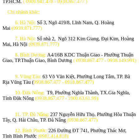
TP.HCM.
( 0909.941.478 - 0938.867.477 )
Chi nhánh khác:
6. Hà Nội:
Số 3, Ngõ 419/8, Lĩnh Nam, Q. Hoàng
Mai
(0939.871.777)
7. Hà Nội:
Số nhà 2, Ngõ 312 Kim Giang, Đại Kim, Hoàng
Mai, Hà Nội
(0939.871.777)
8. Bình Dương:
A4/16B KDC Thuận Giao - Phường Thuận
Giao, TP.Thuận Giao, Bình Dương
( 0938.867.477 - 0938.149.991)
9. Vũng Tàu:
63 Võ Văn Kiệt, Phường Long Tâm, TP. Bà
Rịa Vũng Tàu (
0938.867.477 - 0918.867.477)
10. Đăk Nông:
T9, Phường Nghĩa Thành, TX.Gia Nghĩa,
Tỉnh Đăk Nông
(0938.867.477 - 1900.63.61.99)
11. TP. Đà Nẵng:
237 Nguyễn Hữu Thọ, Phường Hòa Thuận
Tây, Q. Hải Châu, TP. Đà Nẵng
(0938.867.477)
12. Bình Phước:
226 Đường ĐT 741, Phường Thác Mơ,
Tỉnh Bình Phước
(0981.414.818)