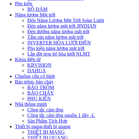
Phụ kiện
BỘ ĐÀM
Năng lượng Mặt trời
Đèn Năng Lượng Mặt Trời Solar Light
Đèn năng lượng mặt trời JINDIAN
Đèn đường năng lượng mặt trời
Tấm pin năng lượng mặt trời
INVERTER HÒA LƯỚI ĐIỆN
Phụ kiện năng lượng mặt trời
Lắp đặt trọn bộ hòa lưới NLMT
Khóa điện từ
KBVISION
DAHUA
Chuông cửa có hình
Báo trộm- báo cháy
BÁO TRỘM
BÁO CHÁY
PHỤ KIỆN
Nhà thông minh
Công tắc cảm ứng
Công tắc cảm ứng nguồn 1 dây -L
Sản Phẩm Tích Hợp
Thiết bị mạng-thiết bị quang
THIẾT BỊ MẠNG
THIẾT BỊ QUANG