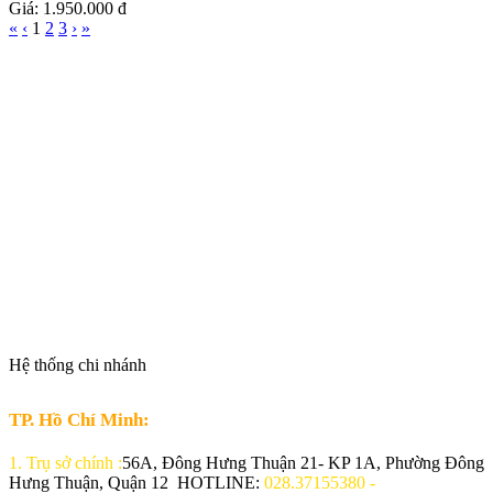
Giá: 1.950.000 đ
«
‹
1
2
3
›
»
Hệ thống chi nhánh
TP. Hồ Chí Minh:
1.
Trụ sở chính :
56A, Đông Hưng Thuận 21- KP 1A, Phường Đông
Hưng Thuận, Quận 12 HOTLINE:
028.37155380 -