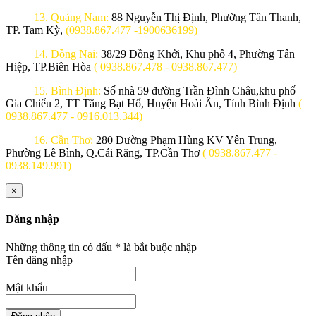
13. Quảng Nam:
88 Nguyễn Thị Định, Phường Tân Thanh,
TP. Tam Kỳ,
(0938.867.477 -1900636199)
14. Đồng Nai:
38/29 Đồng Khởi, Khu phố 4, Phường Tân
Hiệp, TP.Biên Hòa
( 0938.867.478 - 0938.867.477)
15. Bình Định:
Số nhà 59 đường Trần Đình Châu,khu phố
Gia Chiểu 2, TT Tăng Bạt Hổ, Huyện Hoài Ân, Tỉnh Bình Định
(
0938.867.477 - 0916.013.344)
16. Cần Thơ:
280 Đường Phạm Hùng KV Yên Trung,
Phường Lê Bình, Q.Cái Răng, TP.Cần Thơ
( 0938.867.477 -
0938.149.991)
×
Đăng nhập
Những thông tin có dấu
*
là bắt buộc nhập
Tên đăng nhập
Mật khẩu