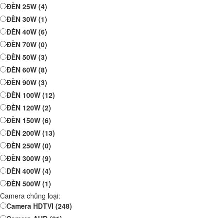
ĐÈN 25W
(4)
ĐÈN 30W
(1)
ĐÈN 40W
(6)
ĐÈN 70W
(0)
ĐÈN 50W
(3)
ĐÈN 60W
(8)
ĐÈN 90W
(3)
ĐÈN 100W
(12)
ĐÈN 120W
(2)
ĐÈN 150W
(6)
ĐÈN 200W
(13)
ĐÈN 250W
(0)
ĐÈN 300W
(9)
ĐÈN 400W
(4)
ĐÈN 500W
(1)
Camera chủng loại:
Camera HDTVI
(248)