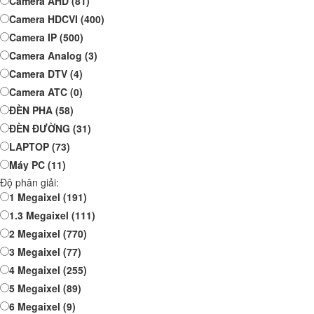
Camera AHD
(81)
Camera HDCVI
(400)
Camera IP
(500)
Camera Analog
(3)
Camera DTV
(4)
Camera ATC
(0)
ĐÈN PHA
(58)
ĐÈN ĐƯỜNG
(31)
LAPTOP
(73)
Máy PC
(11)
Độ phân giải:
1 Megaixel
(191)
1.3 Megaixel
(111)
2 Megaixel
(770)
3 Megaixel
(77)
4 Megaixel
(255)
5 Megaixel
(89)
6 Megaixel
(9)