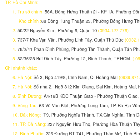
TP. Hồ Chí Minh:
1.
Trụ sở chính :
56A, Đông Hưng Thuận 21- KP 1A, Phường Đ
Kho chính :
68 Đông Hưng Thuận 23, Phường Đông Hưng T
2.
50/22 Nguyễn Kim , Phường 6, Quận 10
(0934.127.776)
3.
737/7 Kha Vạn Vân, Phường Linh Tây, Quận Thủ Đức
(093
4.
78/2/41 Phan Đình Phùng, Phường Tân Thành, Quận Tân P
5.
32/36/25 Bùi Đình Túy, Phường 12, Bình Thạnh, TP.HCM.
( 0
Chi nhánh khác:
6. Hà Nội:
Số 3, Ngõ 419/8, Lĩnh Nam, Q. Hoàng Mai
(0939.87
7. Hà Nội:
Số nhà 2, Ngõ 312 Kim Giang, Đại Kim, Hoàng Mai, 
8. Bình Dương:
A4/16B KDC Thuận Giao - Phường Thuận Giao,
9. Vũng Tàu:
63 Võ Văn Kiệt, Phường Long Tâm, TP. Bà Rịa Vũn
10. Đăk Nông:
T9, Phường Nghĩa Thành, TX.Gia Nghĩa, Tỉnh 
11. TP. Đà Nẵng:
237 Nguyễn Hữu Thọ, Phường Hòa Thuận Tây,
12. Bình Phước:
226 Đường ĐT 741, Phường Thác Mơ, Tỉnh Bì