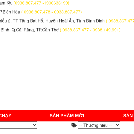
Tam Kỳ,
(0938.867.477 -1900636199)
TP.Biên Hòa
( 0938.867.478 - 0938.867.477)
iểu 2, TT Tăng Bạt Hổ, Huyện Hoài Ân, Tỉnh Bình Định
( 0938.867.47
Bình, Q.Cái Răng, TP.Cần Thơ
( 0938.867.477 - 0938.149.991)
CHẠY
SẢN PHẨM MỚI
SẢN