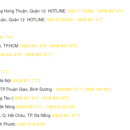
ông Hưng Thuận, Quận 12 HOTLINE:
028.37155380 - 0938.867.477
huận, Quận 12 HOTLINE:
028.37155380 - 0938.867.477
2.181.747)
hú, TP.HCM
(0909.941.478 - 0938.867.477)
909.941.478 - 0938.867.477 )
1.777)
Hà Nội
(0939.871.777)
 TP.Thuận Giao, Bình Dương
( 0938.867.477 - 0938.149.991)
g Tàu (
0938.867.477 - 0918.867.477)
Đăk Nông
(0938.867.477 - 1900.63.61.99)
 Q. Hải Châu, TP. Đà Nẵng
(0938.867.477)
nh Phước
(0981.414.818)