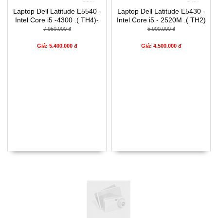
- 32%
- 24%
Laptop Dell Latitude E5540 -
Laptop Dell Latitude E5430 -
Intel Core i5 -4300 .( TH4)-
Intel Core i5 - 2520M .( TH2)
4G- SSD128G- 16.5
(đồ họa ) - 4G- SSD120G-
7.950.000 đ
5.900.000 đ
14'
Giá: 5.400.000 đ
Giá: 4.500.000 đ