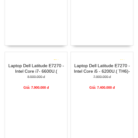
- 7%
- 6%
Laptop Dell Latitude E7270 -
Laptop Dell Latitude E7270 -
Intel Core i7- 6600U.(
Intel Core i5 - 6200U.( TH6)-
TH6)-4G- SSD128G- 12.5'
4G- SSD128G- 12.5'
8.500.000 đ
7.900.000 đ
Giá: 7.900.000 đ
Giá: 7.400.000 đ