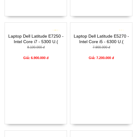
- 15%
- 9%
Laptop Dell Latitude E7250 -
Laptop Dell Latitude E5270 -
Intel Core i7 - 5300 U.(
Intel Core i5 - 6300 U.(
TH5)- 4G- SSD128G- 12.5'
TH6)- 4G- SSD128G- 12.5'
8.100.000 đ
7.900.000 đ
Giá: 6.900.000 đ
Giá: 7.200.000 đ