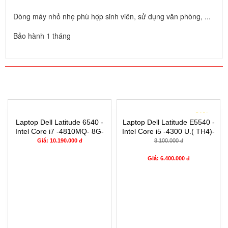
Dòng máy nhỏ nhẹ phù hợp sinh viên, sử dụng văn phòng, ...
Bảo hành 1 tháng
SẢN PHẨM CÙNG LOẠI
- 21%
Laptop Dell Latitude 6540 -
Laptop Dell Latitude E5540 -
Intel Core i7 -4810MQ- 8G-
Intel Core i5 -4300 U.( TH4)-
SSD240G - Đồ họa HD
4G- SSD128G- 16.5'
Giá: 10.190.000 đ
8.100.000 đ
Intel® 4600 (2.0GB)
15.6"FHD
Giá: 6.400.000 đ