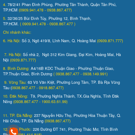
4.
78/2/41 Phan Đình Phùng, Phường Tân Thành, Quận Tân Phú,
TP.HCM
(0909.941.478 - 0938.867.477)
5.
32/36/25 Bùi Đình Túy, Phường 12, Bình Thạnh,
TP.HCM.
( 0909.941.478 - 0938.867.477 )
Chi nhánh khác:
6. Hà Nội:
Số 3, Ngõ 419/8, Lĩnh Nam, Q. Hoàng Mai
(0939.871.777)
7. Hà Nội:
Số nhà 2, Ngõ 312 Kim Giang, Đại Kim, Hoàng Mai, Hà
Nội
(0939.871.777)
8. Bình Dương:
A4/16B KDC Thuận Giao - Phường Thuận Giao,
TP.Thuận Giao, Bình Dương
( 0938.867.477 - 0938.149.991)
9. Vũng Tàu:
63 Võ Văn Kiệt, Phường Long Tâm, TP. Bà Rịa Vũng
Tàu (
0938.867.477 - 0918.867.477)
10. Đăk Nông:
T9, Phường Nghĩa Thành, TX.Gia Nghĩa, Tỉnh Đăk
Nông
(0938.867.477 - 1900.63.61.99)
11. TP. Đà Nẵng:
237 Nguyễn Hữu Thọ, Phường Hòa Thuận Tây, Q.
Hải Châu, TP. Đà Nẵng
(0938.867.477)
12. Bình Phước:
226 Đường ĐT 741, Phường Thác Mơ, Tỉnh Bình
Phước
(0981.414.818)