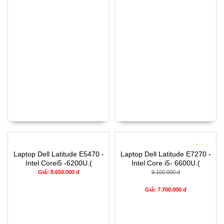
- 15%
Laptop Dell Latitude E5470 -
Laptop Dell Latitude E7270 -
Intel Corei5 -6200U.(
Intel Core i5- 6600U.(
TH6).-4G-120G-14'
TH6)-8G- SSD256G- 12.5'
Giá: 8.650.000 đ
9.100.000 đ
CẢM ỨNG FHD
Giá: 7.700.000 đ