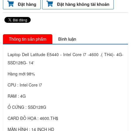
Đặt hàng
Đặt hàng không tài khoản
Thông tin sản phẩm
Bình luận
Laptop Dell Latitude E5440 - Intel Core i7 -4600 .( TH4)- 4G-
SSD128G- 14'
Hàng mới 98%
CPU : Intel Core i7
RAM : 4G
Ổ CỨNG : SSD128G
CARD ĐỒ HỌA : 4600.TH$
MÀN HÌNH : 14 INCH HD