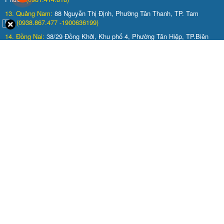
13. Quảng Nam:
88 Nguyễn Thị Định, Phường Tân Thanh, TP. Tam
Kỳ,
(0938.867.477 -1900636199)
14. Đồng Nai:
38/29 Đồng Khởi, Khu phố 4, Phường Tân Hiệp, TP.Biên
Hòa
( 0938.867.478 - 0938.867.477)
15. Bình Định:
Số nhà 59 đường Trần Đình Châu,khu phố Gia Chiểu 2,
TT Tăng Bạt Hổ, Huyện Hoài Ân, Tỉnh Bình Định
( 0938.867.477 -
0916.013.344)
16. Cần Thơ:
280 Đường Phạm Hùng KV Yên Trung, Phường Lê Bình,
Q.Cái Răng, TP.Cần Thơ
( 0938.867.477 - 0938.149.991)
CHÍNH SÁCH & QUY ĐỊNH
LIÊN HỆ TRÊN FACEBOOK
Facebook