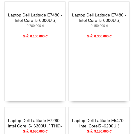
- 16%
- 9%
Laptop Dell Latitude E7480 -
Laptop Dell Latitude E7480 -
Intel Core i5-6300U .(
Intel Core i5-6300U .(
TH6)-8G-SSD256-14'
TH6)-4G-SSD120g-14'
9.700.000 đ
9.150.000 đ
Giá: 8.100.000 đ
Giá: 8.300.000 đ
Laptop Dell Latitude E7280 -
Laptop Dell Latitude E5470 -
Intel Core i5- 6300U .( TH6)-
Intel Corei5 -6200U.(
4G-128G-12.5'
TH6).-8G-256G-14'
Giá: 8.550.000 đ
Giá: 9.150.000 đ