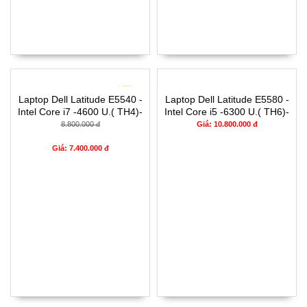
- 16%
Laptop Dell Latitude E5540 -
Laptop Dell Latitude E5580 -
Intel Core i7 -4600 U.( TH4)-
Intel Core i5 -6300 U.( TH6)-
4G- SSD128G- 16.5'
8G- SSD256G- 16.5'
8.800.000 đ
Giá: 10.800.000 đ
Giá: 7.400.000 đ