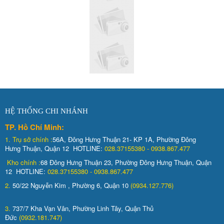
HỆ THỐNG CHI NHÁNH
TP. Hồ Chí Minh:
1.
Trụ sở chính :
56A, Đông Hưng Thuận 21- KP 1A, Phường Đông
Hưng Thuận, Quận 12 HOTLINE:
028.37155380 - 0938.867.477
Kho chính :
68 Đông Hưng Thuận 23, Phường Đông Hưng Thuận, Quận
12 HOTLINE:
028.37155380 - 0938.867.477
2.
50/22 Nguyễn Kim , Phường 6, Quận 10
(0934.127.776)
3.
737/7 Kha Vạn Vân, Phường Linh Tây, Quận Thủ
Đức
(0932.181.747)