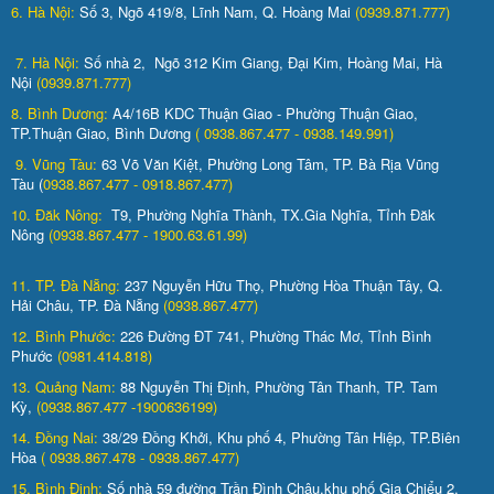
6. Hà Nội:
Số 3, Ngõ 419/8, Lĩnh Nam, Q. Hoàng Mai
(0939.871.777)
7. Hà Nội:
Số nhà 2, Ngõ 312 Kim Giang, Đại Kim, Hoàng Mai, Hà
Nội
(0939.871.777)
8. Bình Dương:
A4/16B KDC Thuận Giao - Phường Thuận Giao,
TP.Thuận Giao, Bình Dương
( 0938.867.477 - 0938.149.991)
9. Vũng Tàu:
63 Võ Văn Kiệt, Phường Long Tâm, TP. Bà Rịa Vũng
Tàu (
0938.867.477 - 0918.867.477)
10. Đăk Nông:
T9, Phường Nghĩa Thành, TX.Gia Nghĩa, Tỉnh Đăk
Nông
(0938.867.477 - 1900.63.61.99)
11. TP. Đà Nẵng:
237 Nguyễn Hữu Thọ, Phường Hòa Thuận Tây, Q.
Hải Châu, TP. Đà Nẵng
(0938.867.477)
12. Bình Phước:
226 Đường ĐT 741, Phường Thác Mơ, Tỉnh Bình
Phước
(0981.414.818)
13. Quảng Nam:
88 Nguyễn Thị Định, Phường Tân Thanh, TP. Tam
Kỳ,
(0938.867.477 -1900636199)
14. Đồng Nai:
38/29 Đồng Khởi, Khu phố 4, Phường Tân Hiệp, TP.Biên
Hòa
( 0938.867.478 - 0938.867.477)
15. Bình Định:
Số nhà 59 đường Trần Đình Châu,khu phố Gia Chiểu 2,