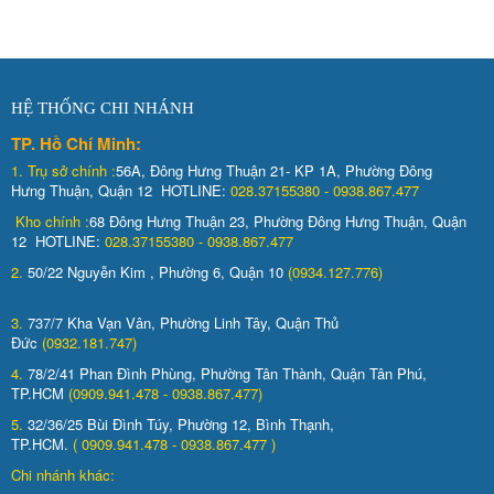
HỆ THỐNG CHI NHÁNH
TP. Hồ Chí Minh:
1.
Trụ sở chính :
56A, Đông Hưng Thuận 21- KP 1A, Phường Đông
Hưng Thuận, Quận 12 HOTLINE:
028.37155380 - 0938.867.477
Kho chính :
68 Đông Hưng Thuận 23, Phường Đông Hưng Thuận, Quận
12 HOTLINE:
028.37155380 - 0938.867.477
2.
50/22 Nguyễn Kim , Phường 6, Quận 10
(0934.127.776)
3.
737/7 Kha Vạn Vân, Phường Linh Tây, Quận Thủ
Đức
(0932.181.747)
4.
78/2/41 Phan Đình Phùng, Phường Tân Thành, Quận Tân Phú,
TP.HCM
(0909.941.478 - 0938.867.477)
5.
32/36/25 Bùi Đình Túy, Phường 12, Bình Thạnh,
TP.HCM.
( 0909.941.478 - 0938.867.477 )
Chi nhánh khác: