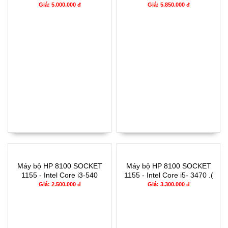
i3-6xx .( TH6)RAM 4G-
6xx .( TH6)RAM 4G 120G
Giá: 5.000.000 đ
Giá: 5.850.000 đ
120G
Máy bộ HP 8100 SOCKET
Máy bộ HP 8100 SOCKET
1155 - Intel Core i3-540
1155 - Intel Core i5- 3470 .(
-2100-530 .( TH1-2)RAM
TH3)RAM 4G 120G
Giá: 2.500.000 đ
Giá: 3.300.000 đ
4G- 120G