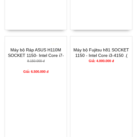
- 20%
Máy bộ Ráp ASUS H110M
Máy bộ Fujitsu h81 SOCKET
SOCKET 1150- Intel Core i7-
1150 - Intel Core i3-4150 .(
6xx .( TH6)RAM 4G- 120G
TH4) RAM 8G- 240G
8.150.000 đ
Giá: 4.000.000 đ
Giá: 6.500.000 đ