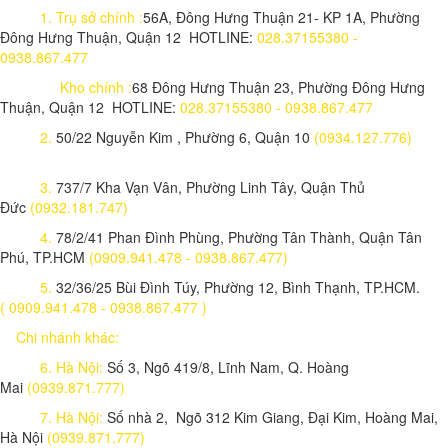
1.
Trụ sở chính :
56A, Đông Hưng Thuận 21- KP 1A, Phường
Đông Hưng Thuận, Quận 12 HOTLINE:
028.37155380 -
0938.867.477
Kho chính :
68 Đông Hưng Thuận 23, Phường Đông Hưng
Thuận, Quận 12 HOTLINE:
028.37155380 - 0938.867.477
2.
50/22 Nguyễn Kim , Phường 6, Quận 10
(0934.127.776)
3.
737/7 Kha Vạn Vân, Phường Linh Tây, Quận Thủ
Đức
(0932.181.747)
4.
78/2/41 Phan Đình Phùng, Phường Tân Thành, Quận Tân
Phú, TP.HCM
(0909.941.478 - 0938.867.477)
5.
32/36/25 Bùi Đình Túy, Phường 12, Bình Thạnh, TP.HCM.
( 0909.941.478 - 0938.867.477 )
Chi nhánh khác:
6. Hà Nội:
Số 3, Ngõ 419/8, Lĩnh Nam, Q. Hoàng
Mai
(0939.871.777)
7. Hà Nội:
Số nhà 2, Ngõ 312 Kim Giang, Đại Kim, Hoàng Mai,
Hà Nội
(0939.871.777)