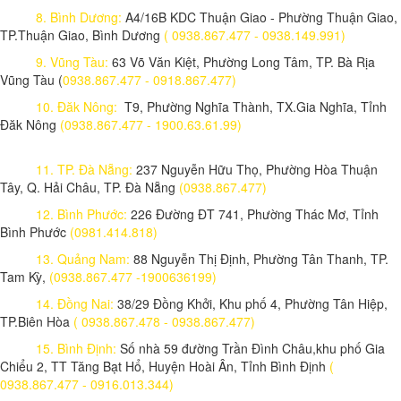
8. Bình Dương:
A4/16B KDC Thuận Giao - Phường Thuận Giao,
TP.Thuận Giao, Bình Dương
( 0938.867.477 - 0938.149.991)
9. Vũng Tàu:
63 Võ Văn Kiệt, Phường Long Tâm, TP. Bà Rịa
Vũng Tàu (
0938.867.477 - 0918.867.477)
10. Đăk Nông:
T9, Phường Nghĩa Thành, TX.Gia Nghĩa, Tỉnh
Đăk Nông
(0938.867.477 - 1900.63.61.99)
11. TP. Đà Nẵng:
237 Nguyễn Hữu Thọ, Phường Hòa Thuận
Tây, Q. Hải Châu, TP. Đà Nẵng
(0938.867.477)
12. Bình Phước:
226 Đường ĐT 741, Phường Thác Mơ, Tỉnh
Bình Phước
(0981.414.818)
13. Quảng Nam:
88 Nguyễn Thị Định, Phường Tân Thanh, TP.
Tam Kỳ,
(0938.867.477 -1900636199)
14. Đồng Nai:
38/29 Đồng Khởi, Khu phố 4, Phường Tân Hiệp,
TP.Biên Hòa
( 0938.867.478 - 0938.867.477)
15. Bình Định:
Số nhà 59 đường Trần Đình Châu,khu phố Gia
Chiểu 2, TT Tăng Bạt Hổ, Huyện Hoài Ân, Tỉnh Bình Định
(
0938.867.477 - 0916.013.344)