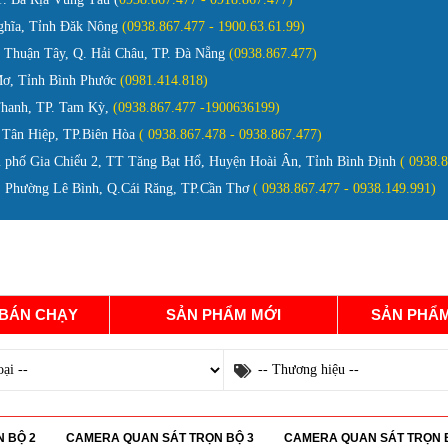
ghĩa, Tỉnh Đăk Nông
(0938.867.477 - 1900.63.61.99)
Thuận Tây, Q. Hải Châu, TP. Đà Nẵng
(0938.867.477)
ơ, Tỉnh Bình Phước
(0981.414.818)
Thanh, TP. Tam Kỳ,
(0938.867.477 -1900636199)
 Tân Hiệp, TP.Biên Hòa
( 0938.867.478 - 0938.867.477)
 phố Gia Chiểu 2, TT Tăng Bạt Hổ, Huyện Hoài Ân, Tỉnh Bình Định
( 0938.
Phường Lê Bình, Q.Cái Răng, TP.Cần Thơ
( 0938.867.477 - 0938.149.991)
GIỚI THIỆU
TÀI LIỆU
TIN TỨC
TUYỂN DỤ
 BÁN CHẠY
SẢN PHẨM MỚI
SẢN PHẨM
 BỘ 2
CAMERA QUAN SÁT TRỌN BỘ 3
CAMERA QUAN SÁT TRỌN 