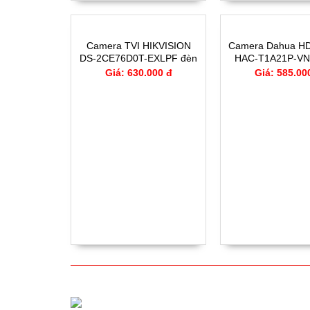
Camera TVI HIKVISION
Camera Dahua HD
DS-2CE76D0T-EXLPF đèn
HAC-T1A21P-VN
kép 2MP
Giá: 630.000 đ
Giá: 585.00
CAMERA IP