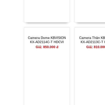
Camera Dome KBVISION
Camera Thân KB
KX-AD2114C-T HDCVI
KX-AD2113C-T
Đàm thoại 2 chiều 2.0MP
Đàm thoại 2 chiề
Giá: 850.000 đ
Giá: 810.00