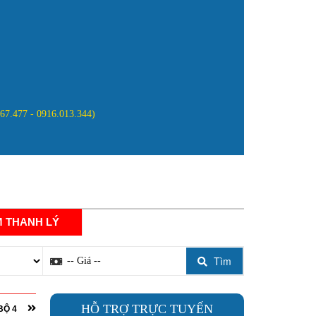
867.477 - 0916.013.344)
NG
ĐĂNG KÝ ĐẠI LÝ
LIÊN HỆ
 THANH LÝ
Tìm
HỖ TRỢ TRỰC TUYẾN
BỘ 4