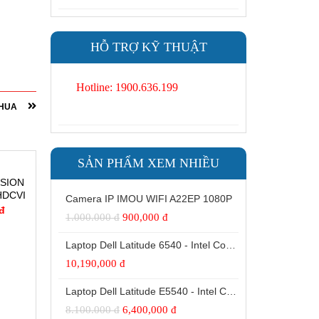
HỖ TRỢ KỸ THUẬT
Hotline: 1900.636.199
HUA
SẢN PHẨM XEM NHIỀU
ISION
HDCVI
Camera IP IMOU WIFI A22EP 1080P
r Pro
 đ
1.000.000 đ
900,000 đ
Laptop Dell Latitude 6540 - Intel Core i7 -4810MQ- 8G- SSD240G - Đồ họa HD Intel® 4600 (2.0GB) 15.6"FHD
10,190,000 đ
Laptop Dell Latitude E5540 - Intel Core i5 -4300 U.( TH4)- 4G- SSD128G- 16.5'
8.100.000 đ
6,400,000 đ