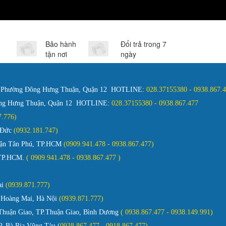
Bảo hành
Đổi trả trong 7
tận nơi
ngày
, Phường Đông Hưng Thuận, Quận 12 HOTLINE:
028.37155380 - 0938.867
ông Hưng Thuận, Quận 12 HOTLINE:
028.37155380 - 0938.867.477
127.776)
ủ Đức
(0932.181.747)
Quận Tân Phú, TP.HCM
(0909.941.478 - 0938.867.477)
 TP.HCM.
( 0909.941.478 - 0938.867.477 )
ai
(0939.871.777)
 Hoàng Mai, Hà Nội
(0939.871.777)
huận Giao, TP.Thuận Giao, Bình Dương
( 0938.867.477 - 0938.149.991)
. Bà Rịa Vũng Tàu (
0938.867.477 - 0918.867.477)