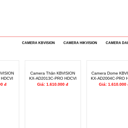
CAMERA KBVISION
CAMERA HIKVISION
CAMERA DA
BVISION
Camera Thân KBVISION
Camera Dome KBV
 HDCVI
KX-AD2013C-PRO HDCVI
KX-AD2004C-PRO 
0MP
Ánh sáng kép Color Pro
Ánh sáng kép Colo
00 đ
Giá: 1.610.000 đ
Giá: 1.610.000
2.0MP
2.0MP