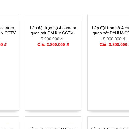
- 36%
- 36%
-
4 camera
Lắp đặt trọn bộ 4 camera
Lắp đặt trọn bộ 4 c
ION CCTV
quan sát DAHUA CCTV -
quan sát DAHUA C
T
HDW1204CVI
HFW1204CVI
đ
5.900.000 đ
5.900.000 đ
00 đ
Giá: 3.800.000 đ
Giá: 3.800.000
- 7%
- 20%
-