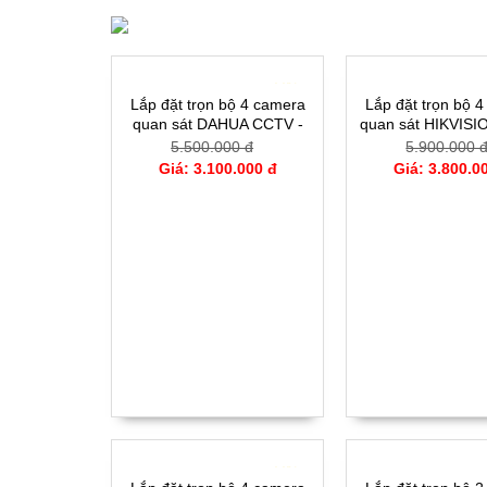
- 44%
Lắp đặt trọn bộ 4 camera
Lắp đặt trọn bộ 
quan sát DAHUA CCTV -
quan sát HIKVIS
HFW1004CVI
2CE164D0
5.500.000 đ
5.900.000 
Giá: 3.100.000 đ
Giá: 3.800.0
- 44%