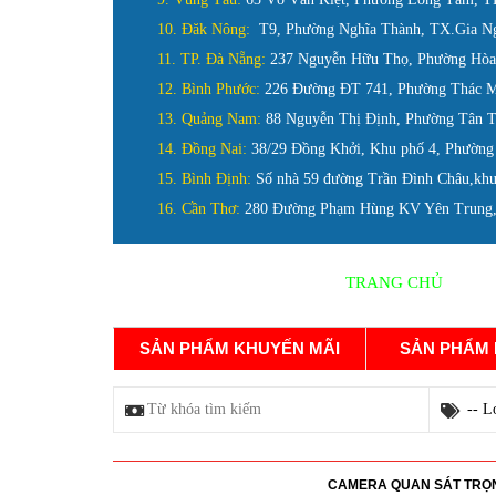
10. Đăk Nông:
T9, Phường Nghĩa Thành, TX.Gia N
11. TP. Đà Nẵng:
237 Nguyễn Hữu Thọ, Phường Hòa 
12. Bình Phước:
226 Đường ĐT 741, Phường Thác M
13. Quảng Nam:
88 Nguyễn Thị Định, Phường Tân 
14. Đồng Nai:
38/29 Đồng Khởi, Khu phố 4, Phường
15. Bình Định:
Số nhà 59 đường Trần Đình Châu,khu
16. Cần Thơ:
280 Đường Phạm Hùng KV Yên Trung, 
DANH MỤC SẢN PHẨM
TRANG CHỦ
SẢN PHẨM KHUYẾN MÃI
SẢN PHẨM
TRỌN BỘ CAMERA
CAMERA QUAN SÁT TRỌN