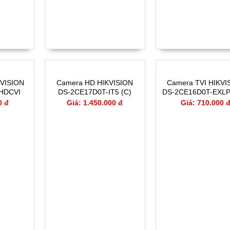
VISION
Camera HD HIKVISION
Camera TVI HIKVI
 HDCVI
DS-2CE17D0T-IT5 (C)
DS-2CE16D0T-EXLP
u 2.0MP
hồng ngoại 2 Megapixel 4
kép 2MP
0 đ
Giá: 1.450.000 đ
Giá: 710.000 
trong 1