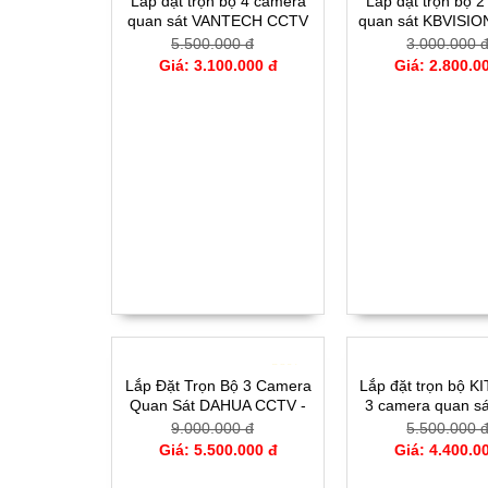
Lắp đặt trọn bộ 4 camera
Lắp đặt trọn bộ 
quan sát VANTECH CCTV
quan sát KBVISIO
1244X
2100CVI
5.500.000 đ
3.000.000 
Giá: 3.100.000 đ
Giá: 2.800.0
- 39%
Lắp Đặt Trọn Bộ 3 Camera
Lắp đặt trọn bộ K
Quan Sát DAHUA CCTV -
3 camera quan s
HFW1403CVI
DAHUA - TS
9.000.000 đ
5.500.000 
Giá: 5.500.000 đ
Giá: 4.400.0