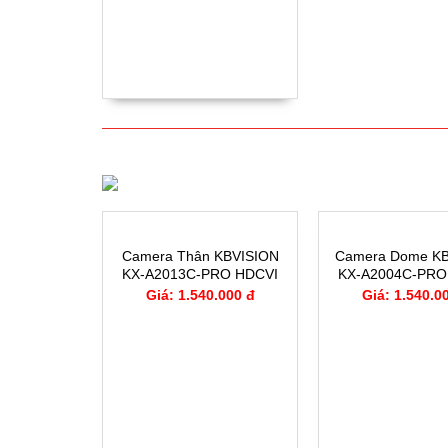
CAMERA QUAN SÁT
Camera Thân KBVISION
Camera Dome K
KX-A2013C-PRO HDCVI
KX-A2004C-PRO
Color Pro 2.0MP
Color Pro 2.
Giá: 1.540.000 đ
Giá: 1.540.0