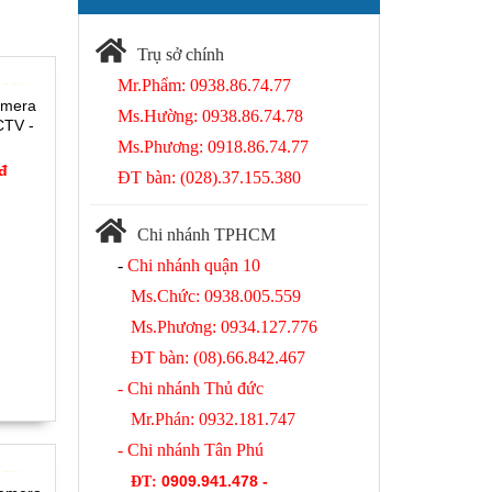
Trụ sở chính
Mr.Phẩm: 0938.86.74.77
 36%
amera
Ms.Hường: 0938.86.74.78
CTV -
Ms.Phương: 0918.86.74.77
 đ
ĐT bàn: (028).37.155.380
Chi nhánh TPHCM
-
Chi nhánh quận 10
Ms.Chức: 0938.005.559
Ms.Phương: 0934.127.776
ĐT bàn: (08).66.842.467
- Chi nhánh Thủ đức
Mr.Phán: 0932.181.747
- Chi nhánh Tân Phú
 23%
0909.941.478 -
ĐT
: