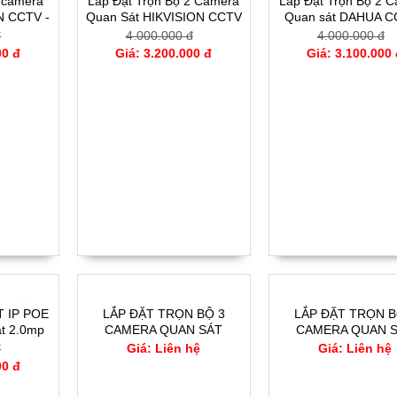
2 camera
Lắp Đặt Trọn Bộ 2 Camera
Lắp Đặt Trọn Bộ 2 
N CCTV -
Quan Sát HIKVISION CCTV
Quan sát DAHUA C
- 2CE162D0T
HFW1202CVI
đ
4.000.000 đ
4.000.000 đ
00 đ
Giá: 3.200.000 đ
Giá: 3.100.000
- 20%
IT IP POE
LẮP ĐẶT TRỌN BỘ 3
LẮP ĐẶT TRỌN B
át 2.0mp
CAMERA QUAN SÁT
CAMERA QUAN 
1P3
EZVIZ C6N3
ETECH E22IP
đ
Giá: Liên hệ
Giá: Liên hệ
00 đ