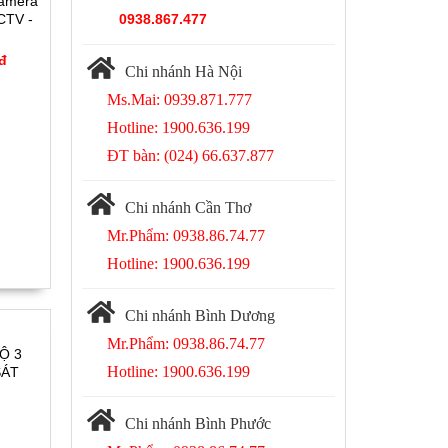
Camera
CTV -
0938.867.477
 đ
Chi nhánh Hà Nội
Ms.Mai: 0939.871.777
Hotline: 1900.636.199
ĐT bàn: (024) 66.637.877
Chi nhánh Cần Thơ
Mr.Phẩm: 0938.86.74.77
Hotline: 1900.636.199
Chi nhánh Bình Dương
Mr.Phẩm: 0938.86.74.77
Ộ 3
Hotline: 1900.636.199
SÁT
3
Chi nhánh Bình Phước