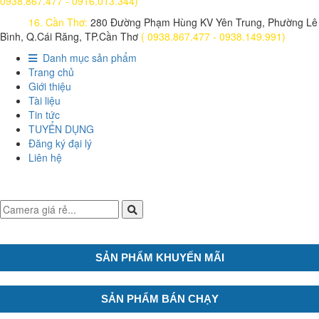
0938.867.477 - 0916.013.344)
16. Cần Thơ:
280 Đường Phạm Hùng KV Yên Trung, Phường Lê
Bình, Q.Cái Răng, TP.Cần Thơ
( 0938.867.477 - 0938.149.991)
Danh mục sản phẩm
Trang chủ
Giới thiệu
Tài liệu
Tin tức
TUYỂN DỤNG
Đăng ký đại lý
Liên hệ
SẢN PHẨM KHUYẾN MÃI
SẢN PHẨM BÁN CHẠY