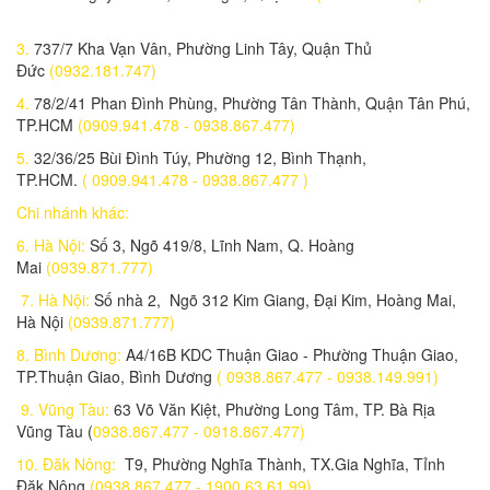
Lắp đặt trọn bộ 1 camera IP KBONE KN-2002WN
1,100,000 đ
3.
737/7 Kha Vạn Vân, Phường Linh Tây, Quận Thủ
Đức
(0932.181.747)
Lắp đặt trọn bộ 1 camera IP WIFI C3WN
4.
78/2/41 Phan Đình Phùng, Phường Tân Thành, Quận Tân Phú,
1,500,000 đ
TP.HCM
(0909.941.478 - 0938.867.477)
Lắp đặt trọn bộ 1 camera KBONE KN-H21PW
5.
32/36/25 Bùi Đình Túy, Phường 12, Bình Thạnh,
1,050,000 đ
TP.HCM.
( 0909.941.478 - 0938.867.477 )
Chi nhánh khác:
Lắp đặt trọn bộ 1 camera EZVIZ C6N 1080P
1,100,000 đ
6. Hà Nội:
Số 3, Ngõ 419/8, Lĩnh Nam, Q. Hoàng
Mai
(0939.871.777)
Camera IP wifi KBONE KN-H21W
7. Hà Nội:
Số nhà 2, Ngõ 312 Kim Giang, Đại Kim, Hoàng Mai,
1,150,000 đ
Hà Nội
(0939.871.777)
Lắp đặt trọn bộ 1 Camera KBONE 2.0MP KN-H20W
8. Bình Dương:
A4/16B KDC Thuận Giao - Phường Thuận Giao,
1.100.000 đ
950,000 đ
TP.Thuận Giao, Bình Dương
( 0938.867.477 - 0938.149.991)
9. Vũng Tàu:
63 Võ Văn Kiệt, Phường Long Tâm, TP. Bà Rịa
Camera An Ninh Không Thấm Nước EZVIZ C4W-1080P
Vũng Tàu (
0938.867.477 - 0918.867.477)
1,957,000 đ
10. Đăk Nông:
T9, Phường Nghĩa Thành, TX.Gia Nghĩa, Tỉnh
Camera IP không dây hồng ngoại 2.0 Megapixel EZVIZ C3WN
Đăk Nông
(0938.867.477 - 1900.63.61.99)