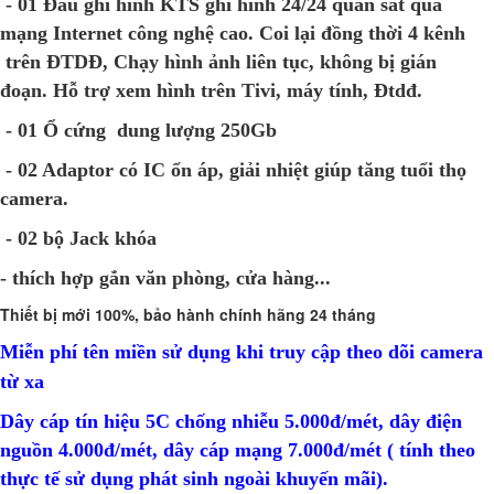
- 01 Đầu ghi hình KTS ghi hình 24/24 quan sát qua
mạng Internet công nghệ cao. Coi lại đồng thời 4 kênh
Laptop Dell Latitude E7280 - Intel Core i5- 6300U .( TH6)- 4G-128G-
12.5'
trên ĐTDĐ, Chạy hình ảnh liên tục, không bị gián
8,550,000 đ
đoạn. Hỗ trợ xem hình trên Tivi, máy tính, Đtdđ.
Laptop Dell Latitude E5470 - Intel Corei5 -6200U.( TH6).-8G-256G-14'
- 01 Ổ cứng dung lượng 25
0Gb
9,150,000 đ
- 02 Adaptor có IC ổn áp, giải nhiệt giúp tăng tuổi thọ
Laptop Dell Latitude E5470 - Intel Corei5 -6200U.( TH6).-4G-120G-14'
camera.
8,650,000 đ
- 02 bộ Jack khóa
Laptop Dell Latitude E7270 - Intel Core i5- 6600U.( TH6)-8G-
- thích hợp gắn văn phòng, cửa hàng...
SSD256G- 12.5' CẢM ỨNG FHD
9.100.000 đ
7,700,000 đ
Thiết bị mới 100%, bảo hành chính hãng 24 tháng
Laptop Dell Latitude E7270 - Intel Core i7- 6600U.( TH6)-4G-
Miễn phí tên miền sử dụng khi truy cập theo dõi camera
SSD128G- 12.5'
từ xa
8.500.000 đ
7,900,000 đ
Dây cáp tín hiệu 5C chống nhiễu 5.000đ/mét, dây điện
Laptop Dell Latitude E7270 - Intel Core i5 - 6200U.( TH6)- 4G-
nguồn 4.000đ/mét, dây cáp mạng 7.000đ/mét ( tính theo
SSD128G- 12.5'
7.900.000 đ
7,400,000 đ
thực tế sử dụng phát sinh ngoài khuyến mãi).