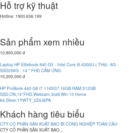
Hỗ trợ kỹ thuật
8.100.000 đ
6,400,000 đ
Hotline: 1900.636.199
Laptop Dell Latitude E5540 - Intel Core i7 -4600 U.( TH4)- 4G-
CÔNG TY CỔ PHẦN TƯ VẤN ĐẦU TƯ KIM AN
SSD128G- 16.5'
CÔNG TY CỔ PHẦN TƯ VẤN...
8.800.000 đ
7,400,000 đ
Sản phẩm xem nhiều
Laptop Dell Latitude E5580 - Intel Core i5 -6300 U.( TH6)- 8G-
CÔNG TY CỔ PHẦN SẢN XUẤT THƯƠNG MẠI THIẾT KẾ BÌNH MINH
SSD256G- 16.5'
10,800,000 đ
CÔNG TY TNHH MỘT THÀNH VIÊN THẠNH THỚI
CÔNG TY TNHH MỘT THÀNH VIÊN...
Laptop HP Elitebook 840 G3 - Intel Core i5-6300U.( TH6)- 8G -
SSD256G - 14 " FHD CẢM ỨNG
10,200,000 đ
HỆ THỐNG CAMERA CÔNG TY CỔ PHẦN VIỆT TINH ANH (Bắc -
Trung - Nam)
HP ProBook 440 G8 i7-1165G7,16GB RAM,512GB
CÔNG TY CỔ PHẦN VIỆT TINH...
SSD,ON,14''FHD,Webcam,3cell,Win 10 Home
64,Silver,1YWTY_2Z6J6PA
ABC BAKERY DOANH NGHIỆP TƯ NHÂN BÁNH KẸO Á CHÂU
29,880,000 đ
Khách hàng tiêu biểu
ABC BAKERY DOANH NGHIỆP TƯ NHÂN...
HP Elite Dragonfly G2 Core i7-1165G7/16GB/512GB SSD,13.3
52,100,000 đ
CTY CỔ PHẦN SẢN XUẤT BAO BÌ CÔNG NGHIỆP TOÀN CẦU
CTY CỔ PHẦN SẢN XUẤT BAO...