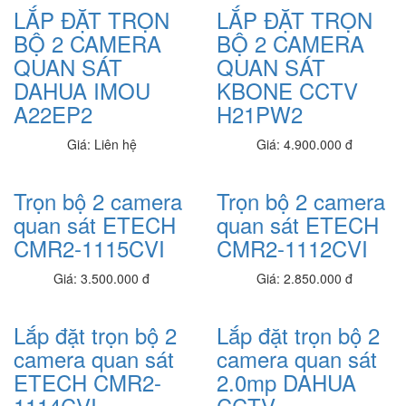
15,780,000 đ
LẮP ĐẶT TRỌN
LẮP ĐẶT TRỌN
BỘ 2 CAMERA
BỘ 2 CAMERA
Dell Inspiron N3511_i3
QUAN SÁT
QUAN SÁT
15,350,000 đ
DAHUA IMOU
KBONE CCTV
Dell Latitude 3410 L3410I5SSD
A22EP2
H21PW2
20,700,000 đ
Giá: Liên hệ
Giá: 4.900.000 đ
Dell Inspiron 3501
20,460,000 đ
Trọn bộ 2 camera
Trọn bộ 2 camera
Dell Inspiron N3501B
quan sát ETECH
quan sát ETECH
20,650,000 đ
CMR2-1115CVI
CMR2-1112CVI
Ổ cứng SSD RCE 120GB
Giá: 3.500.000 đ
Giá: 2.850.000 đ
380,000 đ
Ổ cứng SSD 256GB XSTAR
Lắp đặt trọn bộ 2
Lắp đặt trọn bộ 2
640,000 đ
camera quan sát
camera quan sát
Ổ cứng SSD 128GB XSTAR
ETECH CMR2-
2.0mp DAHUA
395,000 đ
1114CVI
CCTV -