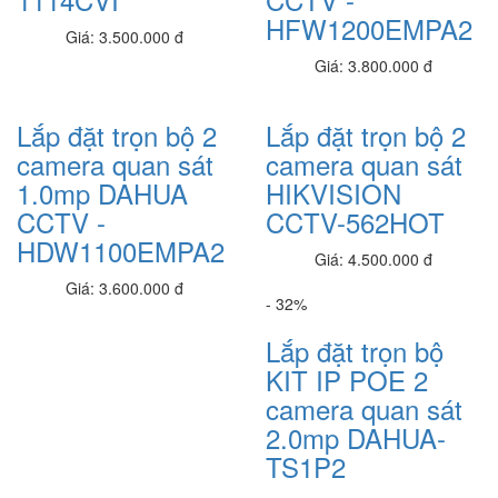
HFW1200EMPA2
NGUỒN FAN 12
Giá: 3.500.000 đ
180,000 đ
Giá: 3.800.000 đ
Đèn pha 200w 2 khoan led (L66200/2B)
1.700.000 đ
1,400,000 đ
Lắp đặt trọn bộ 2
Lắp đặt trọn bộ 2
camera quan sát
camera quan sát
EZVIZ_CS-HAL-LB1-LWAW
Liên hệ
1.0mp DAHUA
HIKVISION
CCTV -
CCTV-562HOT
Máy Đo Thân Nhiệt
HDW1100EMPA2
650.000 đ
450,000 đ
Giá: 4.500.000 đ
Giá: 3.600.000 đ
Đèn pha 300w - chế độ 3 màu (L64300/3M)
- 32%
1.500.000 đ
1,200,000 đ
Lắp đặt trọn bộ
Đèn đường SLM-200/N (SLM-200/N)
KIT IP POE 2
1.900.000 đ
1,690,000 đ
camera quan sát
Đèn pha 400w -8 khoan led (L65400/8BT )
2.0mp DAHUA-
2.400.000 đ
2,200,000 đ
TS1P2
Đèn pha 300w , 4 Bóng (L65300/4B)