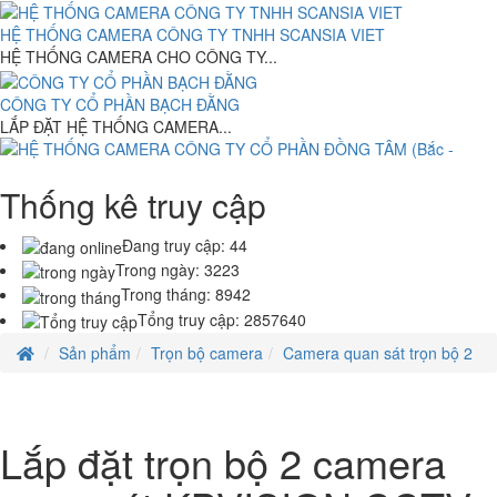
Máy Bộ HP Prodesk 6000 G1-Intel Core i5-4460.( TH4) RAM 4G-
120G
HỆ THỐNG CAMERA CÔNG TY TNHH SCANSIA VIET
4,700,000 đ
HỆ THỐNG CAMERA CHO CÔNG TY...
Máy Bộ HP Prodesk 6000 G1-Intel Core i3-4160.( TH4) RAM 4G-
CÔNG TY CỔ PHẦN BẠCH ĐẰNG
120G
LẮP ĐẶT HỆ THỐNG CAMERA...
4,000,000 đ
Máy bộ Ráp ASUS H110M SOCKET 1150- Intel Core i7-6xx .(
Thống kê truy cập
HỆ THỐNG CAMERA CÔNG TY CỔ PHẦN ĐỒNG TÂM (Bắc - Trung -
TH6)RAM 4G- 120G
Nam)
8.150.000 đ
6,500,000 đ
HỆ THỐNG CAMERA CÔNG TY CỔ...
Đang truy cập:
44
Trong ngày:
3223
Asus VivoBook X413JA-211.VBWB ( Intel Core i3-1005G1 /4GB
Trong tháng:
8942
DDR4/128GB NVMe SSD/14inchFHD/Win10/Màu Trắng )
Tổng truy cập:
2857640
13,550,000 đ
Sản phẩm
Trọn bộ camera
Camera quan sát trọn bộ 2
Laptop HP Elitebook 820 G1 - Intel Core i5- 4G - SSD120G - 12.5'
7.500.000 đ
5,500,000 đ
Laptop HP Probook 640 G2- Intel Core i5-6300U .( TH6)- 4G- 120G-
Lắp đặt trọn bộ 2 camera
14
7.850.000 đ
6,900,000 đ