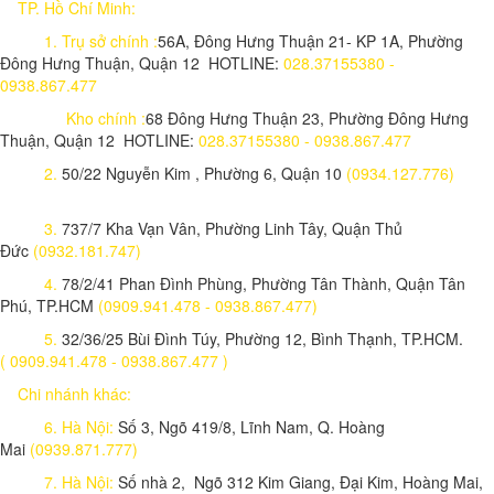
TP. Hồ Chí Minh:
1.
Trụ sở chính :
56A, Đông Hưng Thuận 21- KP 1A, Phường
Đông Hưng Thuận, Quận 12 HOTLINE:
028.37155380 -
0938.867.477
Kho chính :
68 Đông Hưng Thuận 23, Phường Đông Hưng
Thuận, Quận 12 HOTLINE:
028.37155380 - 0938.867.477
2.
50/22 Nguyễn Kim , Phường 6, Quận 10
(0934.127.776)
3.
737/7 Kha Vạn Vân, Phường Linh Tây, Quận Thủ
Đức
(0932.181.747)
4.
78/2/41 Phan Đình Phùng, Phường Tân Thành, Quận Tân
Phú, TP.HCM
(0909.941.478 - 0938.867.477)
5.
32/36/25 Bùi Đình Túy, Phường 12, Bình Thạnh, TP.HCM.
( 0909.941.478 - 0938.867.477 )
Chi nhánh khác:
6. Hà Nội:
Số 3, Ngõ 419/8, Lĩnh Nam, Q. Hoàng
Mai
(0939.871.777)
7. Hà Nội:
Số nhà 2, Ngõ 312 Kim Giang, Đại Kim, Hoàng Mai,