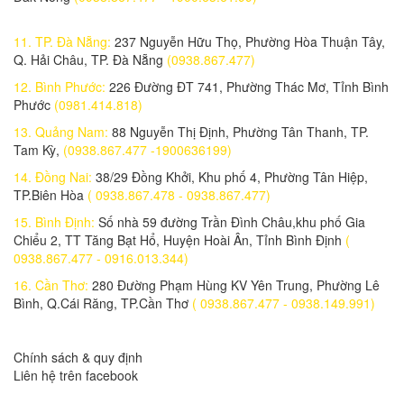
1,299,000 đ
11. TP. Đà Nẵng:
237 Nguyễn Hữu Thọ, Phường Hòa Thuận Tây,
Quạt Năng Lượng Mặt Trời JindianJD-S88 (JD-S88)
Q. Hải Châu, TP. Đà Nẵng
(0938.867.477)
1,780,000 đ
12. Bình Phước:
226 Đường ĐT 741, Phường Thác Mơ, Tỉnh Bình
Quạt điện năng lượng mặt trời JD-S888(JD-S888)
Phước
(0981.414.818)
1.425.000 đ
1,425,000 đ
13. Quảng Nam:
88 Nguyễn Thị Định, Phường Tân Thanh, TP.
Tam Kỳ,
(0938.867.477 -1900636199)
Đèn năng lượng mặt trời 90w JD-9990s (JD-9990s (90w))
2.475.000 đ
1,190,000 đ
14. Đồng Nai:
38/29 Đồng Khởi, Khu phố 4, Phường Tân Hiệp,
TP.Biên Hòa
( 0938.867.478 - 0938.867.477)
ĐÈN NĂNG LƯỢNG MẶT TRỜI 15w JD-9909 (JD-9909 (15w))
15. Bình Định:
Số nhà 59 đường Trần Đình Châu,khu phố Gia
1.050.000 đ
1,250,000 đ
Chiểu 2, TT Tăng Bạt Hổ, Huyện Hoài Ân, Tỉnh Bình Định
(
0938.867.477 - 0916.013.344)
Đèn năng lượng mặt trời 50W (JD-X50 (50w))
255.000 đ
450,000 đ
16. Cần Thơ:
280 Đường Phạm Hùng KV Yên Trung, Phường Lê
Bình, Q.Cái Răng, TP.Cần Thơ
( 0938.867.477 - 0938.149.991)
ĐÈN LED NĂNG LƯỢNG MẶT TRỜI 150w JD-A300 (JD-A300 (150w))
2.700.000 đ
2,700,000 đ
Chính sách & quy định
ĐÈN LED NĂNG LƯỢNG MẶT TRỜI (JD-A200 (100w))
Liên hệ trên facebook
1.950.000 đ
1,950,000 đ