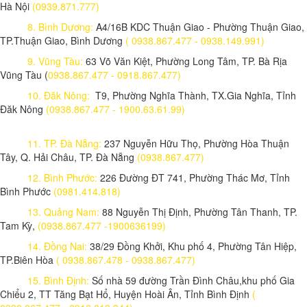
Hà Nội
(0939.871.777)
8. Bình Dương:
A4/16B KDC Thuận Giao - Phường Thuận Giao,
TP.Thuận Giao, Bình Dương
( 0938.867.477 - 0938.149.991)
9. Vũng Tàu:
63 Võ Văn Kiệt, Phường Long Tâm, TP. Bà Rịa
Vũng Tàu (
0938.867.477 - 0918.867.477)
10. Đăk Nông:
T9, Phường Nghĩa Thành, TX.Gia Nghĩa, Tỉnh
Đăk Nông
(0938.867.477 - 1900.63.61.99)
11. TP. Đà Nẵng:
237 Nguyễn Hữu Thọ, Phường Hòa Thuận
Tây, Q. Hải Châu, TP. Đà Nẵng
(0938.867.477)
12. Bình Phước:
226 Đường ĐT 741, Phường Thác Mơ, Tỉnh
Bình Phước
(0981.414.818)
13. Quảng Nam:
88 Nguyễn Thị Định, Phường Tân Thanh, TP.
Tam Kỳ,
(0938.867.477 -1900636199)
14. Đồng Nai:
38/29 Đồng Khởi, Khu phố 4, Phường Tân Hiệp,
TP.Biên Hòa
( 0938.867.478 - 0938.867.477)
15. Bình Định:
Số nhà 59 đường Trần Đình Châu,khu phố Gia
Chiểu 2, TT Tăng Bạt Hổ, Huyện Hoài Ân, Tỉnh Bình Định
(