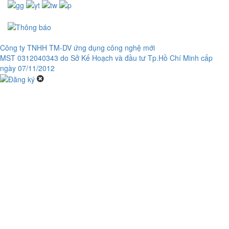
ĐÈN LED NĂNG LƯỢNG MẶT TRỜI JD-19150 (150w)
2.475.000 đ
2,475,000 đ
ĐÈN ĐƯỜNG NLMT JD - Z200 (200w)
Công ty TNHH TM-DV ứng dụng công nghệ mới
2.625.000 đ
1,900,000 đ
MST 0312040343 do Sở Kế Hoạch và đầu tư Tp.Hồ Chí Minh cấp
ngày 07/11/2012
ĐÈN ĐƯỜNG NLMT JD - Z150 (150w)
2.175.000 đ
1,650,000 đ
ĐÈN ĐƯỜNG NLMT JD-798 (200w)
2.325.000 đ
1,800,000 đ
ĐÈN ĐƯỜNG NLMT JD - 699 (200w)
2.070.000 đ
1,600,000 đ
ĐÈN ĐƯỜNG NLMT JD-Z300
2.325.000 đ
2,150,000 đ
ĐÈN ĐƯỜNG NLMT JD - 399 (100w)
1.360.000 đ
1,050,000 đ
Đèn đường năng lượng mặt trời JD-66100 (100W)