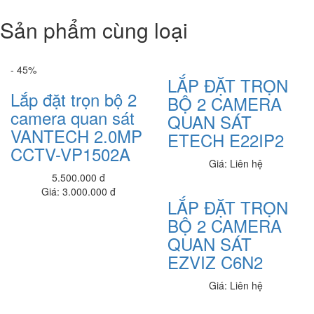
Ram Kingston 8g/2666 PC- DDR4
Sản phẩm cùng loại
650,000 đ
Ram 4G star
325,000 đ
- 45%
LẮP ĐẶT TRỌN
Lắp đặt trọn bộ 2
Dell Vostro 5402_V4I5003W
BỘ 2 CAMERA
21,050,000 đ
camera quan sát
QUAN SÁT
VANTECH 2.0MP
ETECH E22IP2
Dell Vostro V3400
CCTV-VP1502A
19,090,000 đ
Giá: Liên hệ
5.500.000 đ
Dell Inspiron N3511_512
Giá: 3.000.000 đ
20,080,000 đ
LẮP ĐẶT TRỌN
BỘ 2 CAMERA
Dell Inspiron N3511_8G
19,090,000 đ
QUAN SÁT
EZVIZ C6N2
Dell Inspiron N3511_HGPJ4
18,890,000 đ
Giá: Liên hệ
Dell Inspiron N3511_nk