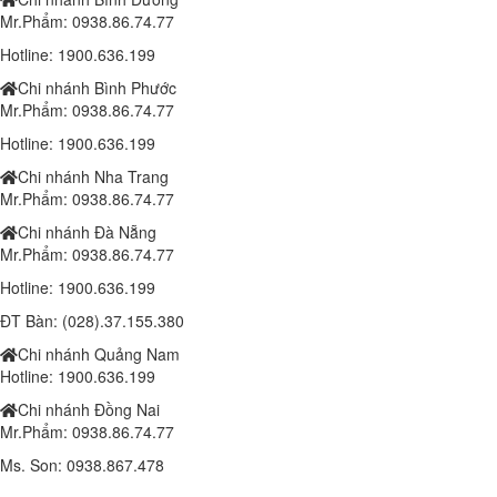
Mr.Phẩm: 0938.86.74.77
Hotline: 1900.636.199
Chi nhánh Bình Phước
Mr.Phẩm: 0938.86.74.77
Đèn chiếc lá 100w (DL11100/2B)
1.410.000 đ
1,350,000 đ
Hotline: 1900.636.199
Chi nhánh Nha Trang
Đèn chiếc lá 150w (SPDL150/3B)
Mr.Phẩm: 0938.86.74.77
1.810.000 đ
1,750,000 đ
Chi nhánh Đà Nẵng
Lắp đặt trọn bộ 1 Camera Wifi 4.0MP IPC-K42P-IMOU
Mr.Phẩm: 0938.86.74.77
Liên hệ
Hotline: 1900.636.199
Camera IP IMOU WIFI A22EP 1080P
ĐT Bàn: (028).37.155.380
1.000.000 đ
900,000 đ
Chi nhánh Quảng Nam
Hotline: 1900.636.199
Laptop Dell Latitude 6540 - Intel Core i7 -4810MQ- 8G- SSD240G - Đồ
họa HD Intel® 4600 (2.0GB) 15.6"FHD
Chi nhánh Đồng Nai
10,190,000 đ
Mr.Phẩm: 0938.86.74.77
Ms. Son: 0938.867.478
Laptop Dell Latitude E5540 - Intel Core i5 -4300 U.( TH4)- 4G-
SSD128G- 16.5'