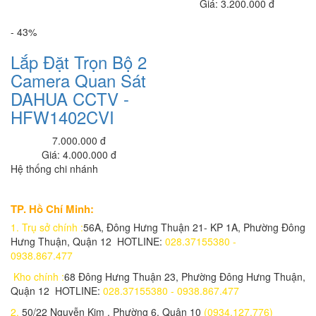
Giá: 3.200.000 đ
Lắp trọn bộ 1 Camera IP Wifi 2.0MP IPC-D22P-IMOU
1,100,000 đ
- 43%
Lắp Đặt Trọn Bộ 2
Lắp đặt trọn bộ 1 Camera IP Wifi 2.0MP IPC-G26EP-IMOU
1,600,000 đ
Camera Quan Sát
DAHUA CCTV -
Lắp đặt trọn bộ 1 Camera IP Wifi 2.0MP IPC-G22P-IMOU
HFW1402CVI
1,400,000 đ
7.000.000 đ
Lắp đặt trọn bộ 1 Camera IP Wifi 2.0MP IPC-A22EP-IMOU
Giá: 4.000.000 đ
1,050,000 đ
Hệ thống chi nhánh
Lắp trọn bộ 1 Camera IP 2.0 MP DAHUA IPC-C22EP-IMOU
950,000 đ
TP. Hồ Chí Minh:
1.
Trụ sở chính :
56A, Đông Hưng Thuận 21- KP 1A, Phường Đông
Lắp đặt trọn bộ 1 Camera IP 2.0 Megapixel KBVISION KBONE KN-
Hưng Thuận, Quận 12 HOTLINE:
028.37155380 -
B21F
0938.867.477
1,400,000 đ
Kho chính :
68 Đông Hưng Thuận 23, Phường Đông Hưng Thuận,
Lắp đặt trọn bộ 1 Camera IP Wifi Dome 4.0MP KBONE KN-4002WN
Quận 12 HOTLINE:
028.37155380 - 0938.867.477
1,900,000 đ
2.
50/22 Nguyễn Kim , Phường 6, Quận 10
(0934.127.776)