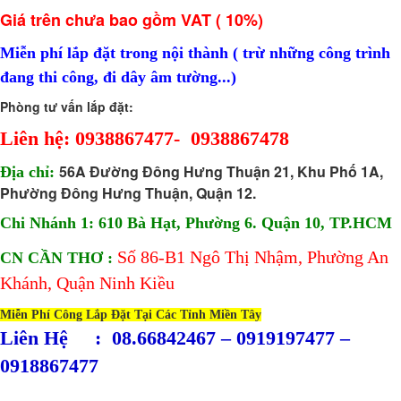
Giá trên chưa bao gồm VAT ( 10%)
Laptop Dell Latitude E7250 - Intel Core i7 - 5300 U.( TH5)- 4G-
SSD128G- 12.5'
Miễn phí lắp đặt trong nội thành ( trừ những công trình
8.100.000 đ
6,900,000 đ
đang thi công, đi dây âm tường...)
Laptop Dell Latitude E5270 - Intel Core i5 - 6300 U.( TH6)- 4G-
Phòng tư vấn lắp đặt:
SSD128G- 12.5'
7.900.000 đ
7,200,000 đ
Liên hệ: 0938867477- 0938867478
Laptop Dell Latitude E5540 - Intel Core i5 -4300 .( TH4)- 4G-
56A Đường Đông Hưng Thuận 21, Khu Phố 1A,
Địa chỉ:
SSD128G- 16.5
Phường Đông Hưng Thuận, Quận 12.
7.950.000 đ
5,400,000 đ
Chi Nhánh 1: 610 Bà Hạt, Phường 6. Quận 10, TP.HCM
Laptop Dell Latitude E5430 - Intel Core i5 - 2520M .( TH2)(đồ họa ) -
4G- SSD120G- 14'
Số 86-B1 Ngô Thị Nhậm, Phường An
CN CẦN THƠ :
5.900.000 đ
4,500,000 đ
Khánh, Quận Ninh
Kiều
Ổ cứng SSD M2 128GB XSTAR
Miễn Phí Công Lắp Đặt Tại Các Tỉnh Miền Tây
450,000 đ
Liên Hệ : 08.66842467 – 0919197477 –
Ram Laptop 4G_PC3
0918867477
360,000 đ