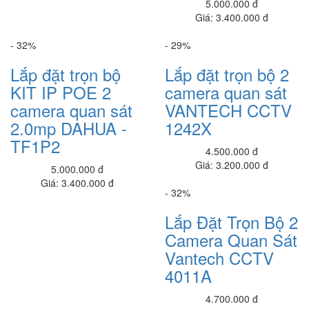
5.000.000 đ
1,250,000 đ
Giá: 3.400.000 đ
Đèn Năng Lượng Mặt trời công sất 200w (L56200)
- 32%
- 29%
1,250,000 đ
Lắp đặt trọn bộ
Lắp đặt trọn bộ 2
Đèn Năng Lượng Mặt trời công sất 50w (L5650)
KIT IP POE 2
camera quan sát
800,000 đ
camera quan sát
VANTECH CCTV
Đèn pha 30w - 4 bóng - chế độ 3 màu
2.0mp DAHUA -
1242X
650,000 đ
TF1P2
4.500.000 đ
Lắp đặt trọn bộ 1 Camera Wifi 4.0MP KBONE KN-B41
Giá: 3.200.000 đ
5.000.000 đ
2,040,000 đ
Giá: 3.400.000 đ
- 32%
Lắp đặt trọn bộ Camera IP 2.0 mp KN-2003WN.PIR
2,970,000 đ
Lắp Đặt Trọn Bộ 2
Camera Quan Sát
Lắp đặt trọn bộ 1 Camera IP 2.0 Mp KBONE KN-H22PW
Vantech CCTV
2,980,000 đ
4011A
Lắp trọn bộ 1 Camera IP WIFI IPC-F22P-IMOU 2.0MP
1,490,000 đ
4.700.000 đ