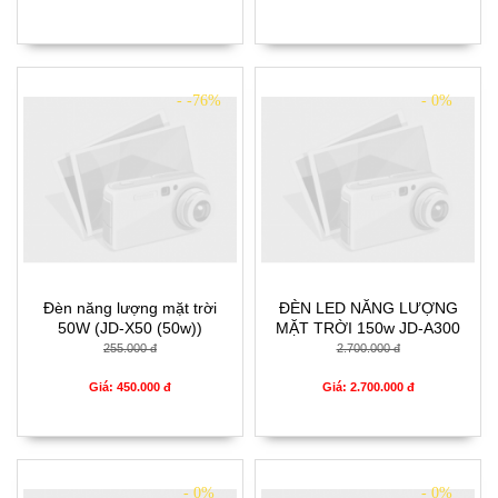
- -76%
- 0%
Đèn năng lượng mặt trời
ĐÈN LED NĂNG LƯỢNG
50W (JD-X50 (50w))
MẶT TRỜI 150w JD-A300
(JD-A300 (150w))
255.000 đ
2.700.000 đ
Giá: 450.000 đ
Giá: 2.700.000 đ
- 0%
- 0%