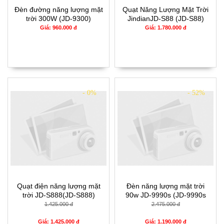
Đèn đường năng lượng mặt
Quạt Năng Lượng Mặt Trời
trời 300W (JD-9300)
JindianJD-S88 (JD-S88)
Giá: 960.000 đ
Giá: 1.780.000 đ
- 0%
- 52%
Quạt điện năng lượng mặt
Đèn năng lượng mặt trời
trời JD-S888(JD-S888)
90w JD-9990s (JD-9990s
(90w))
1.425.000 đ
2.475.000 đ
Giá: 1.425.000 đ
Giá: 1.190.000 đ