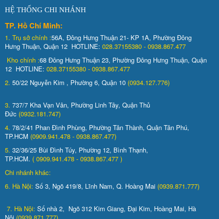
HỆ THỐNG CHI NHÁNH
TP. Hồ Chí Minh:
1.
Trụ sở chính :
56A, Đông Hưng Thuận 21- KP 1A, Phường Đông
Hưng Thuận, Quận 12 HOTLINE:
028.37155380 - 0938.867.477
Kho chính :
68 Đông Hưng Thuận 23, Phường Đông Hưng Thuận, Quận
12 HOTLINE:
028.37155380 - 0938.867.477
2.
50/22 Nguyễn Kim , Phường 6, Quận 10
(0934.127.776)
3.
737/7 Kha Vạn Vân, Phường Linh Tây, Quận Thủ
Đức
(0932.181.747)
4.
78/2/41 Phan Đình Phùng, Phường Tân Thành, Quận Tân Phú,
TP.HCM
(0909.941.478 - 0938.867.477)
5.
32/36/25 Bùi Đình Túy, Phường 12, Bình Thạnh,
TP.HCM.
( 0909.941.478 - 0938.867.477 )
Chi nhánh khác:
6. Hà Nội:
Số 3, Ngõ 419/8, Lĩnh Nam, Q. Hoàng Mai
(0939.871.777)
7. Hà Nội:
Số nhà 2, Ngõ 312 Kim Giang, Đại Kim, Hoàng Mai, Hà
Nội
(0939.871.777)