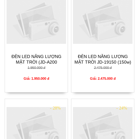
ĐÈN LED NĂNG LƯỢNG
ĐÈN LED NĂNG LƯỢNG
MẶT TRỜI (JD-A200
MẶT TRỜI JD-19150 (150w)
(100w))
1.950.000 đ
2.475.000 đ
Giá: 1.950.000 đ
Giá: 2.475.000 đ
- 28%
- 24%