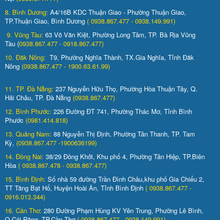
8. Bình Dương:
A4/16B KDC Thuận Giao - Phường Thuận Giao,
TP.Thuận Giao, Bình Dương
( 0938.867.477 - 0938.149.991)
9. Vũng Tàu:
63 Võ Văn Kiệt, Phường Long Tâm, TP. Bà Rịa Vũng
Tàu (
0938.867.477 - 0918.867.477)
10. Đăk Nông:
T9, Phường Nghĩa Thành, TX.Gia Nghĩa, Tỉnh Đăk
Nông
(0938.867.477 - 1900.63.61.99)
11. TP. Đà Nẵng:
237 Nguyễn Hữu Thọ, Phường Hòa Thuận Tây, Q.
Hải Châu, TP. Đà Nẵng
(0938.867.477)
12. Bình Phước:
226 Đường ĐT 741, Phường Thác Mơ, Tỉnh Bình
Phước
(0981.414.818)
13. Quảng Nam:
88 Nguyễn Thị Định, Phường Tân Thanh, TP. Tam
Kỳ,
(0938.867.477 -1900636199)
14. Đồng Nai:
38/29 Đồng Khởi, Khu phố 4, Phường Tân Hiệp, TP.Biên
Hòa
( 0938.867.478 - 0938.867.477)
15. Bình Định:
Số nhà 59 đường Trần Đình Châu,khu phố Gia Chiểu 2,
TT Tăng Bạt Hổ, Huyện Hoài Ân, Tỉnh Bình Định
( 0938.867.477 -
0916.013.344)
16. Cần Thơ:
280 Đường Phạm Hùng KV Yên Trung, Phường Lê Bình,
Q.Cái Răng, TP.Cần Thơ
( 0938.867.477 - 0938.149.991)