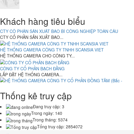
Máy Bộ HP Prodesk 6000 G1-Intel Core i5-4460.( TH4) RAM 4G-
ABC BAKERY DOANH NGHIỆP TƯ NHÂN BÁNH KẸO Á CHÂU
120G
Khách hàng tiêu biểu
ABC BAKERY DOANH NGHIỆP TƯ NHÂN...
4,700,000 đ
CTY CỔ PHẦN SẢN XUẤT BAO BÌ CÔNG NGHIỆP TOÀN CẦU
CTY CỔ PHẦN SẢN XUẤT BAO...
Máy Bộ HP Prodesk 6000 G1-Intel Core i3-4160.( TH4) RAM 4G-
HỆ THỐNG CAMERA CÔNG TY TNHH SCANSIA VIET
120G
HỆ THỐNG CAMERA CHO CÔNG TY...
4,000,000 đ
CÔNG TY CỔ PHẦN BẠCH ĐẰNG
LẮP ĐẶT HỆ THỐNG CAMERA...
Máy bộ Ráp ASUS H110M SOCKET 1150- Intel Core i7-6xx .(
Thống kê truy cập
HỆ THỐNG CAMERA CÔNG TY CỔ PHẦN ĐỒNG TÂM (Bắc - Trung -
TH6)RAM 4G- 120G
Nam)
8.150.000 đ
6,500,000 đ
HỆ THỐNG CAMERA CÔNG TY CỔ...
Đang truy cập:
3
Trong ngày:
140
Trong tháng:
5374
Asus VivoBook X413JA-211.VBWB ( Intel Core i3-1005G1 /4GB
Tổng truy cập:
2854072
DDR4/128GB NVMe SSD/14inchFHD/Win10/Màu Trắng )