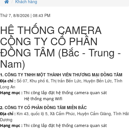
Khách hàng
13,550,000 đ
Thứ 7, 8/8/2026 | 08:43 PM
HỆ THỐNG CAMERA
Laptop HP Elitebook 820 G1 - Intel Core i5- 4G - SSD120G - 12.5'
7.500.000 đ
5,500,000 đ
CÔNG TY CỔ PHẦN
ĐỒNG TÂM (Bắc - Trung -
Laptop HP Probook 640 G2- Intel Core i5-6300U .( TH6)- 4G- 120G-
Nam)
14
7.850.000 đ
6,900,000 đ
CÔNG TY TNHH MỘT THÀNH VIÊN THƯƠNG MẠI ĐỒNG TÂM
1.
Số 07, Khu phố 6, Thị trấn Bến Lức, Huyện Bến Lức, Tỉnh
Địa chỉ :
Long An
Laptop HP Probook 640 G2- Intel Core i5-6300U .( TH6)- 8G- 256G-
Hạng mục :
Thi công lắp đặt hệ thống camera quan sát
14
Hệ thống mạng Wifi
8.500.000 đ
7,500,000 đ
CÔNG TY CỔ PHẦN ĐỒNG TÂM MIỀN BẮC
2.
Km 43, quốc lộ 5, Xã Cẩm Phúc, Huyện Cẩm Giàng, Tỉnh Hải
Địa chỉ :
Dương
Hạng mục :
Thi công lắp đặt hệ thống camera quan sát
Laptop HP Elitebook 820 G2 - Intel Core i5- 4G - SSD120G - 12.5'