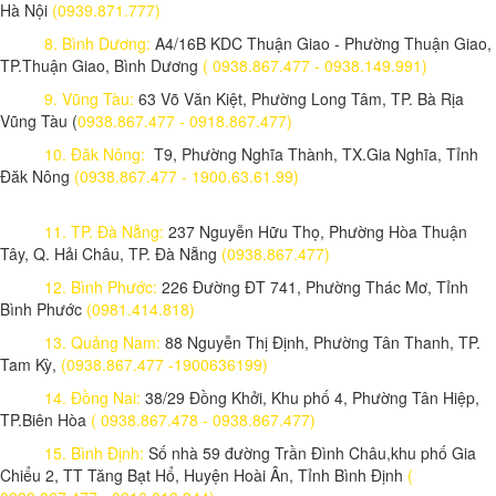
Hà Nội
(0939.871.777)
8. Bình Dương:
A4/16B KDC Thuận Giao - Phường Thuận Giao,
TP.Thuận Giao, Bình Dương
( 0938.867.477 - 0938.149.991)
9. Vũng Tàu:
63 Võ Văn Kiệt, Phường Long Tâm, TP. Bà Rịa
Vũng Tàu (
0938.867.477 - 0918.867.477)
10. Đăk Nông:
T9, Phường Nghĩa Thành, TX.Gia Nghĩa, Tỉnh
Đăk Nông
(0938.867.477 - 1900.63.61.99)
11. TP. Đà Nẵng:
237 Nguyễn Hữu Thọ, Phường Hòa Thuận
Tây, Q. Hải Châu, TP. Đà Nẵng
(0938.867.477)
12. Bình Phước:
226 Đường ĐT 741, Phường Thác Mơ, Tỉnh
Bình Phước
(0981.414.818)
13. Quảng Nam:
88 Nguyễn Thị Định, Phường Tân Thanh, TP.
Tam Kỳ,
(0938.867.477 -1900636199)
14. Đồng Nai:
38/29 Đồng Khởi, Khu phố 4, Phường Tân Hiệp,
TP.Biên Hòa
( 0938.867.478 - 0938.867.477)
15. Bình Định:
Số nhà 59 đường Trần Đình Châu,khu phố Gia
Chiểu 2, TT Tăng Bạt Hổ, Huyện Hoài Ân, Tỉnh Bình Định
(