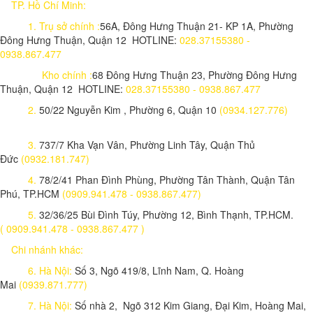
TP. Hồ Chí Minh:
1.
Trụ sở chính :
56A, Đông Hưng Thuận 21- KP 1A, Phường
Đông Hưng Thuận, Quận 12 HOTLINE:
028.37155380 -
0938.867.477
Kho chính :
68 Đông Hưng Thuận 23, Phường Đông Hưng
Thuận, Quận 12 HOTLINE:
028.37155380 - 0938.867.477
2.
50/22 Nguyễn Kim , Phường 6, Quận 10
(0934.127.776)
3.
737/7 Kha Vạn Vân, Phường Linh Tây, Quận Thủ
Đức
(0932.181.747)
4.
78/2/41 Phan Đình Phùng, Phường Tân Thành, Quận Tân
Phú, TP.HCM
(0909.941.478 - 0938.867.477)
5.
32/36/25 Bùi Đình Túy, Phường 12, Bình Thạnh, TP.HCM.
( 0909.941.478 - 0938.867.477 )
Chi nhánh khác:
6. Hà Nội:
Số 3, Ngõ 419/8, Lĩnh Nam, Q. Hoàng
Mai
(0939.871.777)
7. Hà Nội:
Số nhà 2, Ngõ 312 Kim Giang, Đại Kim, Hoàng Mai,