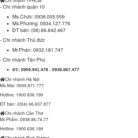
Chi nhánh TPHCM
-
Chi nhánh quận 10
Ms.Chức: 0938.005.559
Ms.Phương: 0934.127.776
Đèn chiếc lá 100w (DL11100/2B)
ĐT bàn: (08).66.842.467
1.410.000 đ
1,350,000 đ
- Chi nhánh Thủ đức
Mr.Phán: 0932.181.747
- Chi nhánh Tân Phú
Đèn chiếc lá 150w (SPDL150/3B)
1.810.000 đ
1,750,000 đ
:
0909.941.478 - 0938.867.477
ĐT
Chi nhánh Hà Nội
Ms.Mai: 0939.871.777
Lắp đặt trọn bộ 1 Camera Wifi 4.0MP IPC-K42P-IMOU
Hotline: 1900.636.199
Liên hệ
ĐT bàn: (024) 66.637.877
Chi nhánh Cần Thơ
Mr.Phẩm: 0938.86.74.77
Camera IP IMOU WIFI A22EP 1080P
Hotline: 1900.636.199
1.000.000 đ
900,000 đ
Chi nhánh Bình Dương