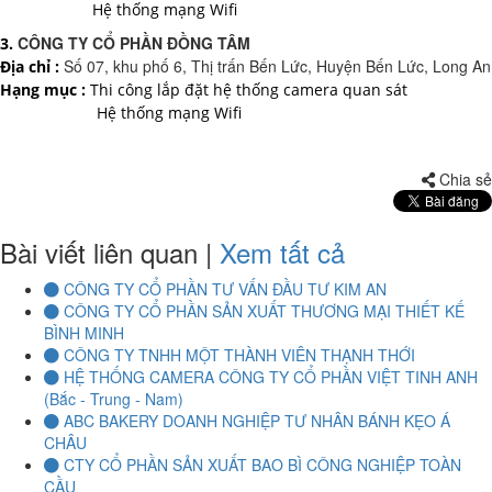
Hệ thống mạng Wifi
7.600.000 đ
5,900,000 đ
CÔNG TY CỔ PHẦN ĐỒNG TÂM
3.
Số 07, khu phố 6, Thị trấn Bến Lức, Huyện Bến Lức, Long An
Địa chỉ :
Hạng mục :
Thi công lắp đặt hệ thống camera quan sát
Laptop HP Probook 640 G1- Intel Core i5-4200U .( TH4)- 4G- 120G-
Hệ thống mạng Wifi
14
7.000.000 đ
6,300,000 đ
Chia sẻ
Bài viết liên quan
|
Xem tất cả
Laptop HP Elitebook 820 G3 - Intel Core i5-6300U.( TH6)- 4G -
SSD128G - 12.5'
CÔNG TY CỔ PHẦN TƯ VẤN ĐẦU TƯ KIM AN
8.100.000 đ
7,600,000 đ
CÔNG TY CỔ PHẦN SẢN XUẤT THƯƠNG MẠI THIẾT KẾ
BÌNH MINH
CÔNG TY TNHH MỘT THÀNH VIÊN THẠNH THỚI
HỆ THỐNG CAMERA CÔNG TY CỔ PHẦN VIỆT TINH ANH
Laptop Dell Latitude E7480 - Intel Core i5-6300U .( TH6)-8G-SSD256-
(Bắc - Trung - Nam)
14'
ABC BAKERY DOANH NGHIỆP TƯ NHÂN BÁNH KẸO Á
9.700.000 đ
8,100,000 đ
CHÂU
CTY CỔ PHẦN SẢN XUẤT BAO BÌ CÔNG NGHIỆP TOÀN
CẦU