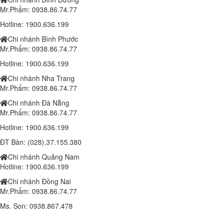
Mr.Phẩm: 0938.86.74.77
Hotline: 1900.636.199
Laptop Dell Latitude 6540 - Intel Core i7 -4810MQ- 8G- SSD240G - Đồ
Chi nhánh Bình Phước
họa HD Intel® 4600 (2.0GB) 15.6"FHD
Mr.Phẩm: 0938.86.74.77
10,190,000 đ
Hotline: 1900.636.199
Chi nhánh Nha Trang
Mr.Phẩm: 0938.86.74.77
Laptop Dell Latitude E5540 - Intel Core i5 -4300 U.( TH4)- 4G-
SSD128G- 16.5'
Chi nhánh Đà Nẵng
8.100.000 đ
6,400,000 đ
Mr.Phẩm: 0938.86.74.77
Hotline: 1900.636.199
ĐT Bàn: (028).37.155.380
Laptop Dell Latitude E5540 - Intel Core i7 -4600 U.( TH4)- 4G-
Chi nhánh Quảng Nam
SSD128G- 16.5'
Hotline: 1900.636.199
8.800.000 đ
7,400,000 đ
Chi nhánh Đồng Nai
Mr.Phẩm: 0938.86.74.77
Ms. Son: 0938.867.478
Laptop Dell Latitude E5580 - Intel Core i5 -6300 U.( TH6)- 8G-