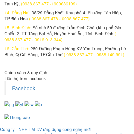
8.100.000 đ
6,900,000 đ
Tam Kỳ,
(0938.867.477 -1900636199)
14. Đồng Nai:
38/29 Đồng Khởi, Khu phố 4, Phường Tân Hiệp,
TP.Biên Hòa
( 0938.867.478 - 0938.867.477)
15. Bình Định:
Số nhà 59 đường Trần Đình Châu,khu phố Gia
Laptop Dell Latitude E5270 - Intel Core i5 - 6300 U.( TH6)- 4G-
Chiểu 2, TT Tăng Bạt Hổ, Huyện Hoài Ân, Tỉnh Bình Định
(
SSD128G- 12.5'
0938.867.477 - 0916.013.344)
7.900.000 đ
7,200,000 đ
16. Cần Thơ:
280 Đường Phạm Hùng KV Yên Trung, Phường Lê
Bình, Q.Cái Răng, TP.Cần Thơ
( 0938.867.477 - 0938.149.991)
Laptop Dell Latitude E5540 - Intel Core i5 -4300 .( TH4)- 4G-
SSD128G- 16.5
Chính sách & quy định
7.950.000 đ
5,400,000 đ
Liên hệ trên facebook
Facebook
Laptop Dell Latitude E5430 - Intel Core i5 - 2520M .( TH2)(đồ họa ) -
4G- SSD120G- 14'
5.900.000 đ
4,500,000 đ
Công ty TNHH TM-DV ứng dụng công nghệ mới