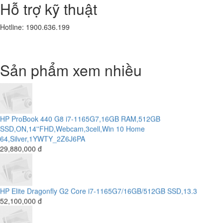
Hỗ trợ kỹ thuật
SSD256G- 16.5'
10,800,000 đ
Hotline: 1900.636.199
Laptop HP Elitebook 840 G3 - Intel Core i5-6300U.( TH6)- 8G -
Sản phẩm xem nhiều
SSD256G - 14 " FHD CẢM ỨNG
10,200,000 đ
CÔNG TY CỔ PHẦN TƯ VẤN ĐẦU TƯ KIM AN
CÔNG TY CỔ PHẦN TƯ VẤN...
HP ProBook 440 G8 i7-1165G7,16GB RAM,512GB
SSD,ON,14''FHD,Webcam,3cell,Win 10 Home
64,Silver,1YWTY_2Z6J6PA
CÔNG TY CỔ PHẦN SẢN XUẤT THƯƠNG MẠI THIẾT KẾ BÌNH MINH
29,880,000 đ
CÔNG TY TNHH MỘT THÀNH VIÊN THẠNH THỚI
CÔNG TY TNHH MỘT THÀNH VIÊN...
HP Elite Dragonfly G2 Core i7-1165G7/16GB/512GB SSD,13.3
52,100,000 đ
HỆ THỐNG CAMERA CÔNG TY CỔ PHẦN VIỆT TINH ANH (Bắc -
Trung - Nam)
CÔNG TY CỔ PHẦN VIỆT TINH...