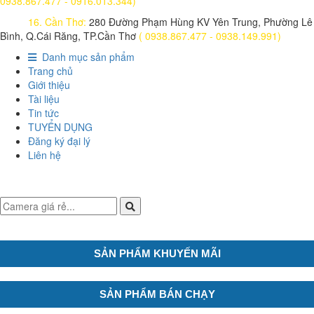
0938.867.477 - 0916.013.344)
16. Cần Thơ:
280 Đường Phạm Hùng KV Yên Trung, Phường Lê
Bình, Q.Cái Răng, TP.Cần Thơ
( 0938.867.477 - 0938.149.991)
Danh mục sản phẩm
Trang chủ
Giới thiệu
Tài liệu
Tin tức
TUYỂN DỤNG
Đăng ký đại lý
Liên hệ
SẢN PHẨM KHUYẾN MÃI
SẢN PHẨM BÁN CHẠY