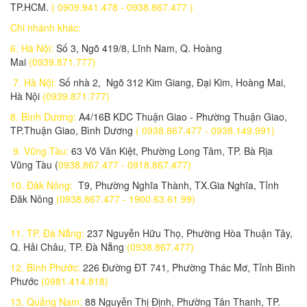
TP.HCM.
( 0909.941.478 - 0938.867.477 )
Chi nhánh khác:
Laptop Dell Latitude E7270 - Intel Core i5- 6600U.( TH6)-8G-
SSD256G- 12.5' CẢM ỨNG FHD
6. Hà Nội:
Số 3, Ngõ 419/8, Lĩnh Nam, Q. Hoàng
9.100.000 đ
7,700,000 đ
Mai
(0939.871.777)
7. Hà Nội:
Số nhà 2, Ngõ 312 Kim Giang, Đại Kim, Hoàng Mai,
Hà Nội
(0939.871.777)
Laptop Dell Latitude E7270 - Intel Core i7- 6600U.( TH6)-4G-
8. Bình Dương:
A4/16B KDC Thuận Giao - Phường Thuận Giao,
SSD128G- 12.5'
TP.Thuận Giao, Bình Dương
( 0938.867.477 - 0938.149.991)
8.500.000 đ
7,900,000 đ
9. Vũng Tàu:
63 Võ Văn Kiệt, Phường Long Tâm, TP. Bà Rịa
Vũng Tàu (
0938.867.477 - 0918.867.477)
10. Đăk Nông:
T9, Phường Nghĩa Thành, TX.Gia Nghĩa, Tỉnh
Đăk Nông
(0938.867.477 - 1900.63.61.99)
Laptop Dell Latitude E7270 - Intel Core i5 - 6200U.( TH6)- 4G-
SSD128G- 12.5'
7.900.000 đ
7,400,000 đ
11. TP. Đà Nẵng:
237 Nguyễn Hữu Thọ, Phường Hòa Thuận Tây,
Q. Hải Châu, TP. Đà Nẵng
(0938.867.477)
12. Bình Phước:
226 Đường ĐT 741, Phường Thác Mơ, Tỉnh Bình
Phước
(0981.414.818)
Laptop Dell Latitude E7250 - Intel Core i7 - 5300 U.( TH5)- 4G-
SSD128G- 12.5'
13. Quảng Nam:
88 Nguyễn Thị Định, Phường Tân Thanh, TP.