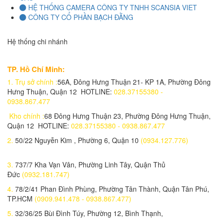
HỆ THỐNG CAMERA CÔNG TY TNHH SCANSIA VIET
Laptop Dell Latitude E7480 - Intel Core i5-6300U .( TH6)-4G-
CÔNG TY CỔ PHẦN BẠCH ĐẰNG
SSD120g-14'
9.150.000 đ
8,300,000 đ
Hệ thống chi nhánh
TP. Hồ Chí Minh:
Laptop Dell Latitude E7280 - Intel Core i5- 6300U .( TH6)- 4G-128G-
1.
Trụ sở chính :
56A, Đông Hưng Thuận 21- KP 1A, Phường Đông
12.5'
Hưng Thuận, Quận 12 HOTLINE:
028.37155380 -
8,550,000 đ
0938.867.477
Kho chính :
68 Đông Hưng Thuận 23, Phường Đông Hưng Thuận,
Quận 12 HOTLINE:
028.37155380 - 0938.867.477
Laptop Dell Latitude E5470 - Intel Corei5 -6200U.( TH6).-8G-256G-14'
2.
50/22 Nguyễn Kim , Phường 6, Quận 10
(0934.127.776)
9,150,000 đ
3.
737/7 Kha Vạn Vân, Phường Linh Tây, Quận Thủ
Đức
(0932.181.747)
Laptop Dell Latitude E5470 - Intel Corei5 -6200U.( TH6).-4G-120G-14'
4.
78/2/41 Phan Đình Phùng, Phường Tân Thành, Quận Tân Phú,
8,650,000 đ
TP.HCM
(0909.941.478 - 0938.867.477)
5.
32/36/25 Bùi Đình Túy, Phường 12, Bình Thạnh,