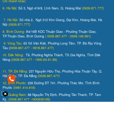
Chi nhánh khác:
6. Hà Nội:
Số 3, Ngõ 419/8, Lĩnh Nam, Q. Hoàng Mai
(0939.871.777)
7. Hà Nội:
Số nhà 2, Ngõ 312 Kim Giang, Đại Kim, Hoàng Mai, Hà
Nội
(0939.871.777)
8. Bình Dương:
A4/16B KDC Thuận Giao - Phường Thuận Giao,
TP.Thuận Giao, Bình Dương
( 0938.867.477 - 0938.149.991)
9. Vũng Tàu:
63 Võ Văn Kiệt, Phường Long Tâm, TP. Bà Rịa Vũng
Tàu (
0938.867.477 - 0918.867.477)
10. Đăk Nông:
T9, Phường Nghĩa Thành, TX.Gia Nghĩa, Tỉnh Đăk
Nông
(0938.867.477 - 1900.63.61.99)
11. TP. Đà Nẵng:
237 Nguyễn Hữu Thọ, Phường Hòa Thuận Tây, Q.
Hải Châu, TP. Đà Nẵng
(0938.867.477)
12. Bình Phước:
226 Đường ĐT 741, Phường Thác Mơ, Tỉnh Bình
Phước
(0981.414.818)
13. Quảng Nam:
88 Nguyễn Thị Định, Phường Tân Thanh, TP. Tam
Kỳ,
(0938.867.477 -1900636199)
14. Đồng Nai:
38/29 Đồng Khởi, Khu phố 4, Phường Tân Hiệp, TP.Biên
Hòa
( 0938.867.478 - 0938.867.477)