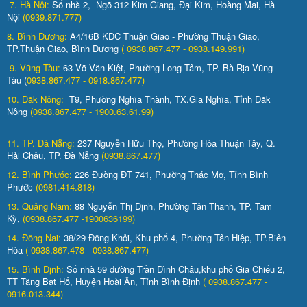
7. Hà Nội:
Số nhà 2, Ngõ 312 Kim Giang, Đại Kim, Hoàng Mai, Hà
Nội
(0939.871.777)
8. Bình Dương:
A4/16B KDC Thuận Giao - Phường Thuận Giao,
TP.Thuận Giao, Bình Dương
( 0938.867.477 - 0938.149.991)
9. Vũng Tàu:
63 Võ Văn Kiệt, Phường Long Tâm, TP. Bà Rịa Vũng
Tàu (
0938.867.477 - 0918.867.477)
10. Đăk Nông:
T9, Phường Nghĩa Thành, TX.Gia Nghĩa, Tỉnh Đăk
Nông
(0938.867.477 - 1900.63.61.99)
11. TP. Đà Nẵng:
237 Nguyễn Hữu Thọ, Phường Hòa Thuận Tây, Q.
Hải Châu, TP. Đà Nẵng
(0938.867.477)
12. Bình Phước:
226 Đường ĐT 741, Phường Thác Mơ, Tỉnh Bình
Phước
(0981.414.818)
13. Quảng Nam:
88 Nguyễn Thị Định, Phường Tân Thanh, TP. Tam
Kỳ,
(0938.867.477 -1900636199)
14. Đồng Nai:
38/29 Đồng Khởi, Khu phố 4, Phường Tân Hiệp, TP.Biên
Hòa
( 0938.867.478 - 0938.867.477)
15. Bình Định:
Số nhà 59 đường Trần Đình Châu,khu phố Gia Chiểu 2,
TT Tăng Bạt Hổ, Huyện Hoài Ân, Tỉnh Bình Định
( 0938.867.477 -
0916.013.344)