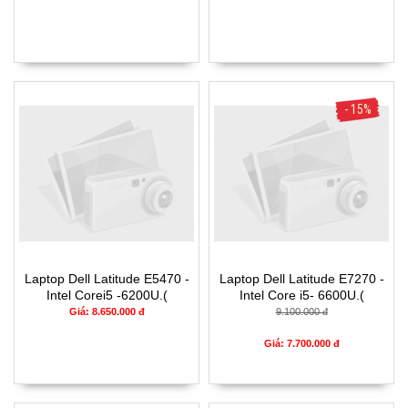
- 15%
Laptop Dell Latitude E5470 -
Laptop Dell Latitude E7270 -
Intel Corei5 -6200U.(
Intel Core i5- 6600U.(
TH6).-4G-120G-14'
TH6)-8G- SSD256G- 12.5'
Giá: 8.650.000 đ
9.100.000 đ
CẢM ỨNG FHD
Giá: 7.700.000 đ