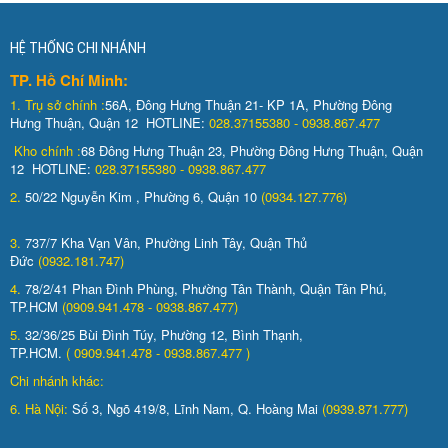
HỆ THỐNG CHI NHÁNH
TP. Hồ Chí Minh:
1.
Trụ sở chính :
56A, Đông Hưng Thuận 21- KP 1A, Phường Đông
Hưng Thuận, Quận 12 HOTLINE:
028.37155380 - 0938.867.477
Kho chính :
68 Đông Hưng Thuận 23, Phường Đông Hưng Thuận, Quận
12 HOTLINE:
028.37155380 - 0938.867.477
2.
50/22 Nguyễn Kim , Phường 6, Quận 10
(0934.127.776)
3.
737/7 Kha Vạn Vân, Phường Linh Tây, Quận Thủ
Đức
(0932.181.747)
4.
78/2/41 Phan Đình Phùng, Phường Tân Thành, Quận Tân Phú,
TP.HCM
(0909.941.478 - 0938.867.477)
5.
32/36/25 Bùi Đình Túy, Phường 12, Bình Thạnh,
TP.HCM.
( 0909.941.478 - 0938.867.477 )
Chi nhánh khác:
6. Hà Nội:
Số 3, Ngõ 419/8, Lĩnh Nam, Q. Hoàng Mai
(0939.871.777)