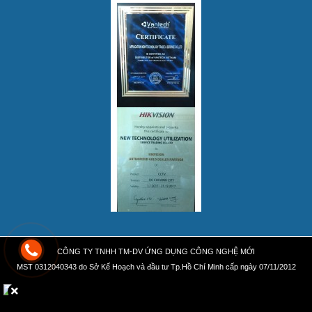
CÔNG TY TNHH TM-DV ỨNG DỤNG CÔNG NGHỆ MỚI
MST 0312040343 do Sở Kế Hoạch và đầu tư Tp.Hồ Chí Minh cấp ngày 07/11/2012