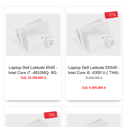
- 21%
Laptop Dell Latitude 6540 -
Laptop Dell Latitude E5540 -
Intel Core i7 -4810MQ- 8G-
Intel Core i5 -4300 U.( TH4)-
SSD240G - Đồ họa HD
4G- SSD128G- 16.5'
Giá: 10.190.000 đ
8.100.000 đ
Intel® 4600 (2.0GB)
15.6"FHD
Giá: 6.400.000 đ
- 16%