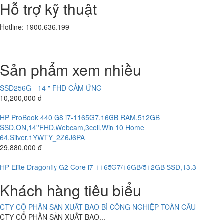
Hỗ trợ kỹ thuật
SSD128G- 16.5'
8.800.000 đ
7,400,000 đ
Hotline: 1900.636.199
CÔNG TY CỔ PHẦN TƯ VẤN ĐẦU TƯ KIM AN
Laptop Dell Latitude E5580 - Intel Core i5 -6300 U.( TH6)- 8G-
CÔNG TY CỔ PHẦN TƯ VẤN...
SSD256G- 16.5'
10,800,000 đ
Sản phẩm xem nhiều
CÔNG TY CỔ PHẦN SẢN XUẤT THƯƠNG MẠI THIẾT KẾ BÌNH MINH
Laptop HP Elitebook 840 G3 - Intel Core i5-6300U.( TH6)- 8G -
SSD256G - 14 " FHD CẢM ỨNG
CÔNG TY TNHH MỘT THÀNH VIÊN THẠNH THỚI
10,200,000 đ
CÔNG TY TNHH MỘT THÀNH VIÊN...
HP ProBook 440 G8 i7-1165G7,16GB RAM,512GB
SSD,ON,14''FHD,Webcam,3cell,Win 10 Home
HỆ THỐNG CAMERA CÔNG TY CỔ PHẦN VIỆT TINH ANH (Bắc -
64,Silver,1YWTY_2Z6J6PA
Trung - Nam)
29,880,000 đ
CÔNG TY CỔ PHẦN VIỆT TINH...
HP Elite Dragonfly G2 Core i7-1165G7/16GB/512GB SSD,13.3
ABC BAKERY DOANH NGHIỆP TƯ NHÂN BÁNH KẸO Á CHÂU
52,100,000 đ
Khách hàng tiêu biểu
ABC BAKERY DOANH NGHIỆP TƯ NHÂN...
Máy Bộ HP Prodesk 6000 G1-Intel Core i5-4460.( TH4) RAM 4G-
120G
CTY CỔ PHẦN SẢN XUẤT BAO BÌ CÔNG NGHIỆP TOÀN CẦU
4,700,000 đ
CTY CỔ PHẦN SẢN XUẤT BAO...