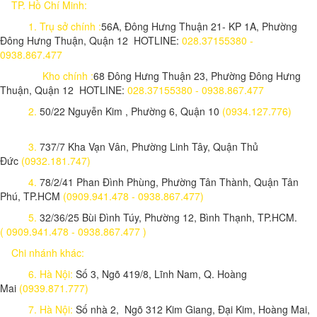
TP. Hồ Chí Minh:
1.
Trụ sở chính :
56A, Đông Hưng Thuận 21- KP 1A, Phường
Đông Hưng Thuận, Quận 12 HOTLINE:
028.37155380 -
0938.867.477
Kho chính :
68 Đông Hưng Thuận 23, Phường Đông Hưng
Thuận, Quận 12 HOTLINE:
028.37155380 - 0938.867.477
2.
50/22 Nguyễn Kim , Phường 6, Quận 10
(0934.127.776)
3.
737/7 Kha Vạn Vân, Phường Linh Tây, Quận Thủ
Đức
(0932.181.747)
4.
78/2/41 Phan Đình Phùng, Phường Tân Thành, Quận Tân
Phú, TP.HCM
(0909.941.478 - 0938.867.477)
5.
32/36/25 Bùi Đình Túy, Phường 12, Bình Thạnh, TP.HCM.
( 0909.941.478 - 0938.867.477 )
Chi nhánh khác:
6. Hà Nội:
Số 3, Ngõ 419/8, Lĩnh Nam, Q. Hoàng
Mai
(0939.871.777)
7. Hà Nội:
Số nhà 2, Ngõ 312 Kim Giang, Đại Kim, Hoàng Mai,