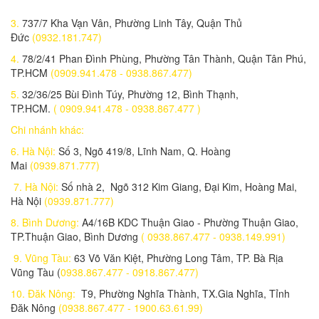
Ram 4G star
3.
737/7 Kha Vạn Vân, Phường Linh Tây, Quận Thủ
325,000 đ
Đức
(0932.181.747)
Dell Vostro 5402_V4I5003W
4.
78/2/41 Phan Đình Phùng, Phường Tân Thành, Quận Tân Phú,
21,050,000 đ
TP.HCM
(0909.941.478 - 0938.867.477)
5.
32/36/25 Bùi Đình Túy, Phường 12, Bình Thạnh,
Dell Vostro V3400
TP.HCM.
( 0909.941.478 - 0938.867.477 )
19,090,000 đ
Chi nhánh khác:
Dell Inspiron N3511_512
6. Hà Nội:
Số 3, Ngõ 419/8, Lĩnh Nam, Q. Hoàng
20,080,000 đ
Mai
(0939.871.777)
Dell Inspiron N3511_8G
7. Hà Nội:
Số nhà 2, Ngõ 312 Kim Giang, Đại Kim, Hoàng Mai,
19,090,000 đ
Hà Nội
(0939.871.777)
8. Bình Dương:
A4/16B KDC Thuận Giao - Phường Thuận Giao,
Dell Inspiron N3511_HGPJ4
TP.Thuận Giao, Bình Dương
( 0938.867.477 - 0938.149.991)
18,890,000 đ
9. Vũng Tàu:
63 Võ Văn Kiệt, Phường Long Tâm, TP. Bà Rịa
Dell Inspiron N3511_nk
Vũng Tàu (
0938.867.477 - 0918.867.477)
15,780,000 đ
10. Đăk Nông:
T9, Phường Nghĩa Thành, TX.Gia Nghĩa, Tỉnh
Đăk Nông
(0938.867.477 - 1900.63.61.99)
Dell Inspiron N3511_i3