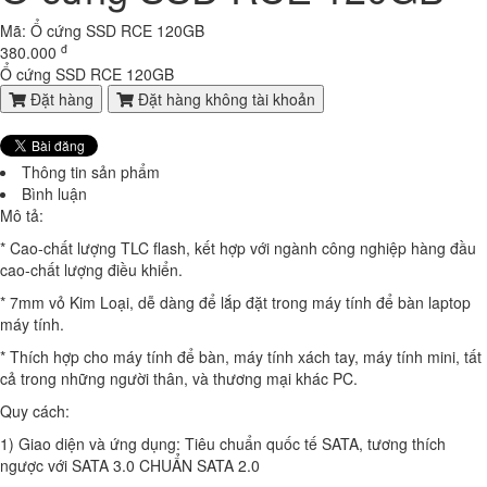
8.500.000 đ
7,500,000 đ
Mã: Ổ cứng SSD RCE 120GB
Laptop HP Elitebook 820 G2 - Intel Core i5- 4G - SSD120G - 12.5'
đ
380.000
7.600.000 đ
5,900,000 đ
Ổ cứng SSD RCE 120GB
Đặt hàng
Đặt hàng không tài khoản
Laptop HP Probook 640 G1- Intel Core i5-4200U .( TH4)- 4G- 120G-
14
7.000.000 đ
6,300,000 đ
Thông tin sản phẩm
Bình luận
Laptop HP Elitebook 820 G3 - Intel Core i5-6300U.( TH6)- 4G -
Mô tả:
SSD128G - 12.5'
8.100.000 đ
7,600,000 đ
* Cao-chất lượng TLC flash, kết hợp với ngành công nghiệp hàng đầu
cao-chất lượng điều khiển.
Laptop Dell Latitude E7480 - Intel Core i5-6300U .( TH6)-8G-SSD256-
* 7mm vỏ Kim Loại, dễ dàng để lắp đặt trong máy tính để bàn laptop
14'
máy tính.
9.700.000 đ
8,100,000 đ
* Thích hợp cho máy tính để bàn, máy tính xách tay, máy tính mini, tất
Laptop Dell Latitude E7480 - Intel Core i5-6300U .( TH6)-4G-
cả trong những người thân, và thương mại khác PC.
SSD120g-14'
Quy cách:
9.150.000 đ
8,300,000 đ
1) Giao diện và ứng dụng: Tiêu chuẩn quốc tế SATA, tương thích
Laptop Dell Latitude E7280 - Intel Core i5- 6300U .( TH6)- 4G-128G-
ngược với SATA 3.0 CHUẨN SATA 2.0
12.5'