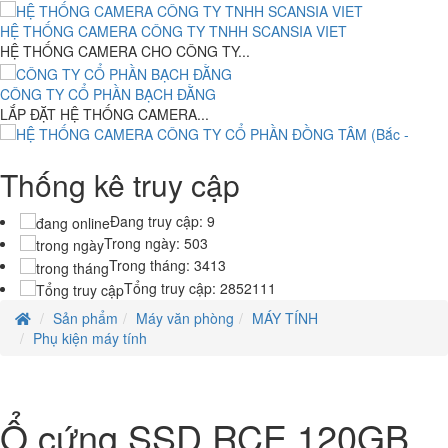
Máy Bộ HP Prodesk 6000 G1-Intel Core i3-4160.( TH4) RAM 4G-
HỆ THỐNG CAMERA CÔNG TY TNHH SCANSIA VIET
120G
HỆ THỐNG CAMERA CHO CÔNG TY...
4,000,000 đ
CÔNG TY CỔ PHẦN BẠCH ĐẰNG
Máy bộ Ráp ASUS H110M SOCKET 1150- Intel Core i7-6xx .(
LẮP ĐẶT HỆ THỐNG CAMERA...
TH6)RAM 4G- 120G
8.150.000 đ
6,500,000 đ
Thống kê truy cập
HỆ THỐNG CAMERA CÔNG TY CỔ PHẦN ĐỒNG TÂM (Bắc - Trung -
Asus VivoBook X413JA-211.VBWB ( Intel Core i3-1005G1 /4GB
Nam)
DDR4/128GB NVMe SSD/14inchFHD/Win10/Màu Trắng )
HỆ THỐNG CAMERA CÔNG TY CỔ...
Đang truy cập:
9
13,550,000 đ
Trong ngày:
503
Trong tháng:
3413
Laptop HP Elitebook 820 G1 - Intel Core i5- 4G - SSD120G - 12.5'
Tổng truy cập:
2852111
7.500.000 đ
5,500,000 đ
Sản phẩm
Máy văn phòng
MÁY TÍNH
Laptop HP Probook 640 G2- Intel Core i5-6300U .( TH6)- 4G- 120G-
Phụ kiện máy tính
14
7.850.000 đ
6,900,000 đ
Laptop HP Probook 640 G2- Intel Core i5-6300U .( TH6)- 8G- 256G-
Ổ cứng SSD RCE 120GB
14