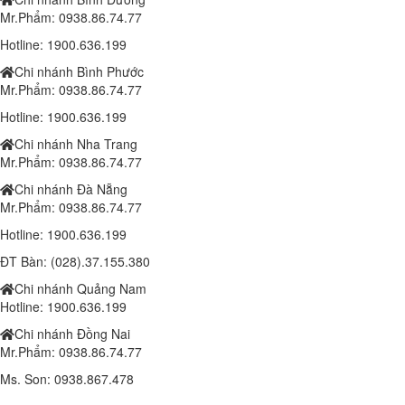
Mr.Phẩm: 0938.86.74.77
Đèn chiếc lá 100w (DL11100/2B)
Hotline: 1900.636.199
1.410.000 đ
1,350,000 đ
Chi nhánh Bình Phước
Mr.Phẩm: 0938.86.74.77
Đèn chiếc lá 150w (SPDL150/3B)
1.810.000 đ
1,750,000 đ
Hotline: 1900.636.199
Chi nhánh Nha Trang
Lắp đặt trọn bộ 1 Camera Wifi 4.0MP IPC-K42P-IMOU
Mr.Phẩm: 0938.86.74.77
Liên hệ
Chi nhánh Đà Nẵng
Camera IP IMOU WIFI A22EP 1080P
Mr.Phẩm: 0938.86.74.77
1.000.000 đ
900,000 đ
Hotline: 1900.636.199
Laptop Dell Latitude 6540 - Intel Core i7 -4810MQ- 8G- SSD240G - Đồ
ĐT Bàn: (028).37.155.380
họa HD Intel® 4600 (2.0GB) 15.6"FHD
Chi nhánh Quảng Nam
10,190,000 đ
Hotline: 1900.636.199
Laptop Dell Latitude E5540 - Intel Core i5 -4300 U.( TH4)- 4G-
Chi nhánh Đồng Nai
SSD128G- 16.5'
Mr.Phẩm: 0938.86.74.77
8.100.000 đ
6,400,000 đ
Ms. Son: 0938.867.478
Laptop Dell Latitude E5540 - Intel Core i7 -4600 U.( TH4)- 4G-