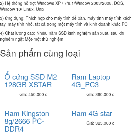
2) Hệ thống hỗ trợ: Windows XP / 7/8.1/Window 2003/2008, DOS,
8,550,000 đ
Window 10/ Linux, Unix
Laptop Dell Latitude E5470 - Intel Corei5 -6200U.( TH6).-8G-256G-14'
3) ứng dụng: Thích hợp cho máy tính để bàn, máy tính máy tính xách
9,150,000 đ
tay, máy tính nhỏ, tất cả trong một máy tính và kinh doanh khác PC
4) Chất lượng cao: Nhiều năm SSD kinh nghiệm sản xuất, sau khi
Laptop Dell Latitude E5470 - Intel Corei5 -6200U.( TH6).-4G-120G-14'
nghiêm ngặt Một-một thử nghiệm
8,650,000 đ
Sản phẩm cùng loại
Laptop Dell Latitude E7270 - Intel Core i5- 6600U.( TH6)-8G-
SSD256G- 12.5' CẢM ỨNG FHD
9.100.000 đ
7,700,000 đ
Ổ cứng SSD M2
Ram Laptop
Laptop Dell Latitude E7270 - Intel Core i7- 6600U.( TH6)-4G-
SSD128G- 12.5'
128GB XSTAR
4G_PC3
8.500.000 đ
7,900,000 đ
Giá: 450.000 đ
Giá: 360.000 đ
Laptop Dell Latitude E7270 - Intel Core i5 - 6200U.( TH6)- 4G-
SSD128G- 12.5'
Ram Kingston
Ram 4G star
7.900.000 đ
7,400,000 đ
8g/2666 PC-
Giá: 325.000 đ
Laptop Dell Latitude E7250 - Intel Core i7 - 5300 U.( TH5)- 4G-
DDR4
SSD128G- 12.5'