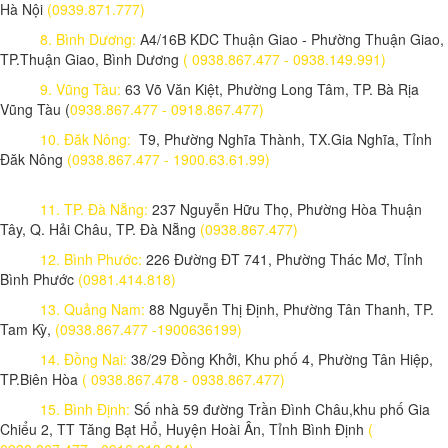
Hà Nội
(0939.871.777)
8. Bình Dương:
A4/16B KDC Thuận Giao - Phường Thuận Giao,
TP.Thuận Giao, Bình Dương
( 0938.867.477 - 0938.149.991)
9. Vũng Tàu:
63 Võ Văn Kiệt, Phường Long Tâm, TP. Bà Rịa
Vũng Tàu (
0938.867.477 - 0918.867.477)
10. Đăk Nông:
T9, Phường Nghĩa Thành, TX.Gia Nghĩa, Tỉnh
Đăk Nông
(0938.867.477 - 1900.63.61.99)
11. TP. Đà Nẵng:
237 Nguyễn Hữu Thọ, Phường Hòa Thuận
Tây, Q. Hải Châu, TP. Đà Nẵng
(0938.867.477)
12. Bình Phước:
226 Đường ĐT 741, Phường Thác Mơ, Tỉnh
Bình Phước
(0981.414.818)
13. Quảng Nam:
88 Nguyễn Thị Định, Phường Tân Thanh, TP.
Tam Kỳ,
(0938.867.477 -1900636199)
14. Đồng Nai:
38/29 Đồng Khởi, Khu phố 4, Phường Tân Hiệp,
TP.Biên Hòa
( 0938.867.478 - 0938.867.477)
15. Bình Định:
Số nhà 59 đường Trần Đình Châu,khu phố Gia
Chiểu 2, TT Tăng Bạt Hổ, Huyện Hoài Ân, Tỉnh Bình Định
(