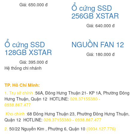
8.100.000 đ
6,900,000 đ
Giá: 650.000 đ
Ổ cứng SSD
256GB XSTAR
Laptop Dell Latitude E5270 - Intel Core i5 - 6300 U.( TH6)- 4G-
SSD128G- 12.5'
7.900.000 đ
7,200,000 đ
Giá: 640.000 đ
Laptop Dell Latitude E5540 - Intel Core i5 -4300 .( TH4)- 4G-
Ổ cứng SSD
NGUỒN FAN 12
SSD128G- 16.5
7.950.000 đ
5,400,000 đ
128GB XSTAR
Giá: 180.000 đ
Laptop Dell Latitude E5430 - Intel Core i5 - 2520M .( TH2)(đồ họa ) -
Giá: 395.000 đ
4G- SSD120G- 14'
Hệ thống chi nhánh
5.900.000 đ
4,500,000 đ
TP. Hồ Chí Minh:
Ổ cứng SSD M2 128GB XSTAR
450,000 đ
1.
Trụ sở chính :
56A, Đông Hưng Thuận 21- KP 1A, Phường Đông
Hưng Thuận, Quận 12 HOTLINE:
028.37155380 -
Ram Laptop 4G_PC3
0938.867.477
360,000 đ
Kho chính :
68 Đông Hưng Thuận 23, Phường Đông Hưng Thuận,
Quận 12 HOTLINE:
028.37155380 - 0938.867.477
Ram Kingston 8g/2666 PC- DDR4
650,000 đ
2.
50/22 Nguyễn Kim , Phường 6, Quận 10
(0934.127.776)