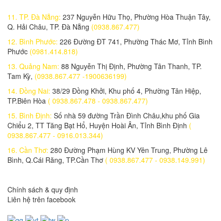
15,350,000 đ
11. TP. Đà Nẵng:
237 Nguyễn Hữu Thọ, Phường Hòa Thuận Tây,
Dell Latitude 3410 L3410I5SSD
Q. Hải Châu, TP. Đà Nẵng
(0938.867.477)
20,700,000 đ
12. Bình Phước:
226 Đường ĐT 741, Phường Thác Mơ, Tỉnh Bình
Phước
(0981.414.818)
Dell Inspiron 3501
20,460,000 đ
13. Quảng Nam:
88 Nguyễn Thị Định, Phường Tân Thanh, TP.
Tam Kỳ,
(0938.867.477 -1900636199)
Dell Inspiron N3501B
14. Đồng Nai:
38/29 Đồng Khởi, Khu phố 4, Phường Tân Hiệp,
20,650,000 đ
TP.Biên Hòa
( 0938.867.478 - 0938.867.477)
Ổ cứng SSD RCE 120GB
15. Bình Định:
Số nhà 59 đường Trần Đình Châu,khu phố Gia
380,000 đ
Chiểu 2, TT Tăng Bạt Hổ, Huyện Hoài Ân, Tỉnh Bình Định
(
0938.867.477 - 0916.013.344)
Ổ cứng SSD 256GB XSTAR
16. Cần Thơ:
280 Đường Phạm Hùng KV Yên Trung, Phường Lê
640,000 đ
Bình, Q.Cái Răng, TP.Cần Thơ
( 0938.867.477 - 0938.149.991)
Ổ cứng SSD 128GB XSTAR
395,000 đ
Chính sách & quy định
Liên hệ trên facebook
NGUỒN FAN 12
180,000 đ