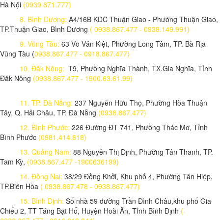
Hà Nội
(0939.871.777)
8. Bình Dương:
A4/16B KDC Thuận Giao - Phường Thuận Giao,
TP.Thuận Giao, Bình Dương
( 0938.867.477 - 0938.149.991)
9. Vũng Tàu:
63 Võ Văn Kiệt, Phường Long Tâm, TP. Bà Rịa
Vũng Tàu (
0938.867.477 - 0918.867.477)
10. Đăk Nông:
T9, Phường Nghĩa Thành, TX.Gia Nghĩa, Tỉnh
Đăk Nông
(0938.867.477 - 1900.63.61.99)
11. TP. Đà Nẵng:
237 Nguyễn Hữu Thọ, Phường Hòa Thuận
Tây, Q. Hải Châu, TP. Đà Nẵng
(0938.867.477)
12. Bình Phước:
226 Đường ĐT 741, Phường Thác Mơ, Tỉnh
Bình Phước
(0981.414.818)
13. Quảng Nam:
88 Nguyễn Thị Định, Phường Tân Thanh, TP.
Tam Kỳ,
(0938.867.477 -1900636199)
14. Đồng Nai:
38/29 Đồng Khởi, Khu phố 4, Phường Tân Hiệp,
TP.Biên Hòa
( 0938.867.478 - 0938.867.477)
15. Bình Định:
Số nhà 59 đường Trần Đình Châu,khu phố Gia
Chiểu 2, TT Tăng Bạt Hổ, Huyện Hoài Ân, Tỉnh Bình Định
(