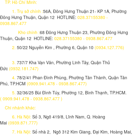
TP. Hồ Chí Minh:
1.
Trụ sở chính :
56A, Đông Hưng Thuận 21- KP 1A, Phường
Đông Hưng Thuận, Quận 12 HOTLINE:
028.37155380 -
0938.867.477
Kho chính :
68 Đông Hưng Thuận 23, Phường Đông Hưng
Thuận, Quận 12 HOTLINE:
028.37155380 - 0938.867.477
2.
50/22 Nguyễn Kim , Phường 6, Quận 10
(0934.127.776)
3.
737/7 Kha Vạn Vân, Phường Linh Tây, Quận Thủ
Đức
(0932.181.747)
4.
78/2/41 Phan Đình Phùng, Phường Tân Thành, Quận Tân
Phú, TP.HCM
(0909.941.478 - 0938.867.477)
5.
32/36/25 Bùi Đình Túy, Phường 12, Bình Thạnh, TP.HCM.
( 0909.941.478 - 0938.867.477 )
Chi nhánh khác:
6. Hà Nội:
Số 3, Ngõ 419/8, Lĩnh Nam, Q. Hoàng
Mai
(0939.871.777)
7. Hà Nội:
Số nhà 2, Ngõ 312 Kim Giang, Đại Kim, Hoàng Mai,