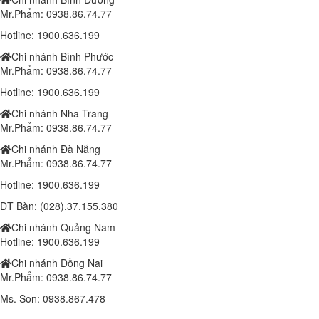
1.410.000 đ
1,350,000 đ
Mr.Phẩm: 0938.86.74.77
Đèn chiếc lá 150w (SPDL150/3B)
Hotline: 1900.636.199
1.810.000 đ
1,750,000 đ
Chi nhánh Bình Phước
Mr.Phẩm: 0938.86.74.77
Lắp đặt trọn bộ 1 Camera Wifi 4.0MP IPC-K42P-IMOU
Liên hệ
Hotline: 1900.636.199
Chi nhánh Nha Trang
Camera IP IMOU WIFI A22EP 1080P
Mr.Phẩm: 0938.86.74.77
1.000.000 đ
900,000 đ
Chi nhánh Đà Nẵng
Laptop Dell Latitude 6540 - Intel Core i7 -4810MQ- 8G- SSD240G - Đồ
Mr.Phẩm: 0938.86.74.77
họa HD Intel® 4600 (2.0GB) 15.6"FHD
Hotline: 1900.636.199
10,190,000 đ
ĐT Bàn: (028).37.155.380
Laptop Dell Latitude E5540 - Intel Core i5 -4300 U.( TH4)- 4G-
Chi nhánh Quảng Nam
SSD128G- 16.5'
Hotline: 1900.636.199
8.100.000 đ
6,400,000 đ
Chi nhánh Đồng Nai
Laptop Dell Latitude E5540 - Intel Core i7 -4600 U.( TH4)- 4G-
Mr.Phẩm: 0938.86.74.77
SSD128G- 16.5'
Ms. Son: 0938.867.478
8.800.000 đ
7,400,000 đ