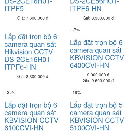
Phân phối giao hàng, hỗ trợ kỹ thuật lắp đặt
20,700,000 đ
trên toàn quốc.
Dell Inspiron 3501
Sản phẩm cùng loại
20,460,000 đ
Dell Inspiron N3501B
20,650,000 đ
Lắp đặt trọn bộ 5
Lắp đặt trọn bộ 6
Ổ cứng SSD RCE 120GB
camera quan sát
camera quan sát
380,000 đ
Hikvision CCTV
Hikvision CCTV
DS-2CE16H0T-
DS-2CE56HOT-
Ổ cứng SSD 256GB XSTAR
640,000 đ
ITPF5
ITPF6-HN
Ổ cứng SSD 128GB XSTAR
Giá: 7.600.000 đ
Giá: 8.300.000 đ
395,000 đ
- -7%
NGUỒN FAN 12
Lắp đặt trọn bộ 6
180,000 đ
Lắp đặt trọn bộ 6
camera quan sát
camera quan sát
Hikvision CCTV
Đèn pha 200w 2 khoan led (L66200/2B)
KBVISION CCTV
DS-2CE16H0T-
1.700.000 đ
1,400,000 đ