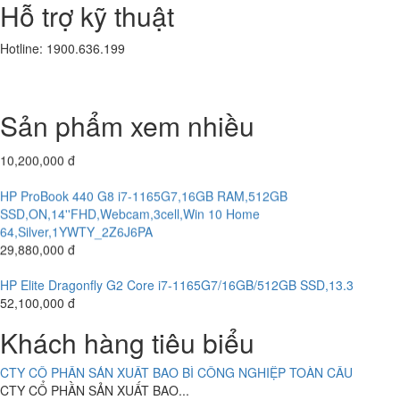
Hỗ trợ kỹ thuật
Laptop Dell Latitude E5580 - Intel Core i5 -6300 U.( TH6)- 8G-
SSD256G- 16.5'
Hotline: 1900.636.199
10,800,000 đ
CÔNG TY CỔ PHẦN TƯ VẤN ĐẦU TƯ KIM AN
CÔNG TY CỔ PHẦN TƯ VẤN...
Laptop HP Elitebook 840 G3 - Intel Core i5-6300U.( TH6)- 8G -
SSD256G - 14 " FHD CẢM ỨNG
Sản phẩm xem nhiều
10,200,000 đ
CÔNG TY CỔ PHẦN SẢN XUẤT THƯƠNG MẠI THIẾT KẾ BÌNH MINH
HP ProBook 440 G8 i7-1165G7,16GB RAM,512GB
CÔNG TY TNHH MỘT THÀNH VIÊN THẠNH THỚI
SSD,ON,14''FHD,Webcam,3cell,Win 10 Home
CÔNG TY TNHH MỘT THÀNH VIÊN...
64,Silver,1YWTY_2Z6J6PA
29,880,000 đ
HỆ THỐNG CAMERA CÔNG TY CỔ PHẦN VIỆT TINH ANH (Bắc -
HP Elite Dragonfly G2 Core i7-1165G7/16GB/512GB SSD,13.3
Trung - Nam)
52,100,000 đ
CÔNG TY CỔ PHẦN VIỆT TINH...
Máy Bộ HP Prodesk 6000 G1-Intel Core i5-4460.( TH4) RAM 4G-
ABC BAKERY DOANH NGHIỆP TƯ NHÂN BÁNH KẸO Á CHÂU
120G
Khách hàng tiêu biểu
ABC BAKERY DOANH NGHIỆP TƯ NHÂN...
4,700,000 đ
CTY CỔ PHẦN SẢN XUẤT BAO BÌ CÔNG NGHIỆP TOÀN CẦU
Máy Bộ HP Prodesk 6000 G1-Intel Core i3-4160.( TH4) RAM 4G-
CTY CỔ PHẦN SẢN XUẤT BAO...
120G