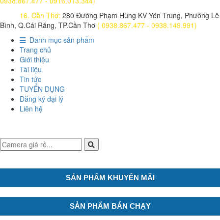
0938.867.477 - 0916.013.344)
16. Cần Thơ:
280 Đường Phạm Hùng KV Yên Trung, Phường Lê
Bình, Q.Cái Răng, TP.Cần Thơ
( 0938.867.477 - 0938.149.991)
Danh mục sản phẩm
Trang chủ
Giới thiệu
Tài liệu
Tin tức
TUYỂN DỤNG
Đăng ký đại lý
Liên hệ
SẢN PHẨM KHUYẾN MÃI
SẢN PHẨM BÁN CHẠY