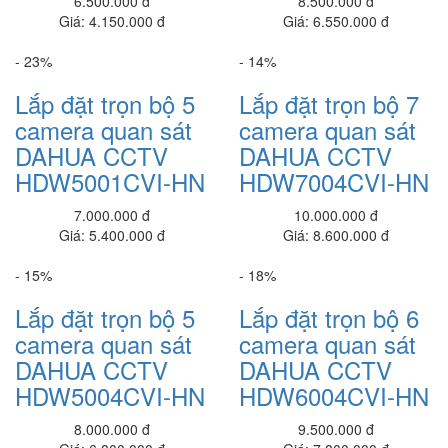
800,000 đ
8.500.000 đ
8.500.000 đ
Giá: 6.700.000 đ
Giá: 5.150.000 đ
Đèn pha 30w - 4 bóng - chế độ 3 màu
650,000 đ
- 36%
- 23%
Lắp đặt trọn bộ 1 Camera Wifi 4.0MP KBONE KN-B41
Lắp đặt trọn bộ 5
Lắp đặt trọn bộ 6
2,040,000 đ
camera quan sát
camera quan sát
HIKVISION CCTV
HIKVISION CCTV
Lắp đặt trọn bộ Camera IP 2.0 mp KN-2003WN.PIR
2,970,000 đ
2CE565COT-HN
2CE566D0T-HN
Lắp đặt trọn bộ 1 Camera IP 2.0 Mp KBONE KN-H22PW
6.500.000 đ
8.500.000 đ
2,980,000 đ
Giá: 4.150.000 đ
Giá: 6.550.000 đ
Lắp trọn bộ 1 Camera IP WIFI IPC-F22P-IMOU 2.0MP
- 23%
- 14%
1,490,000 đ
Lắp đặt trọn bộ 5
Lắp đặt trọn bộ 7
Lắp trọn bộ 1 Camera IP Wifi 2.0MP IPC-D22P-IMOU
camera quan sát
camera quan sát
1,100,000 đ
DAHUA CCTV
DAHUA CCTV
HDW5001CVI-HN
HDW7004CVI-HN
Lắp đặt trọn bộ 1 Camera IP Wifi 2.0MP IPC-G26EP-IMOU
1,600,000 đ