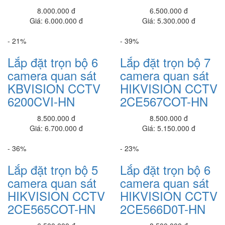
6400CVI-HN
ITPF6-HN
EZVIZ_CS-HAL-LB1-LWAW
9.000.000 đ
Liên hệ
Giá: 8.300.000 đ
Giá: 9.600.000 đ
Máy Đo Thân Nhiệt
- 25%
- 18%
650.000 đ
450,000 đ
Lắp đặt trọn bộ 6
Lắp đặt trọn bộ 5
Đèn pha 300w - chế độ 3 màu (L64300/3M)
1.500.000 đ
1,200,000 đ
camera quan sát
camera quan sát
KBVISION CCTV
KBVISION CCTV
Đèn đường SLM-200/N (SLM-200/N)
6100CVI-HN
5100CVI-HN
1.900.000 đ
1,690,000 đ
8.000.000 đ
6.500.000 đ
Đèn pha 400w -8 khoan led (L65400/8BT )
Giá: 6.000.000 đ
Giá: 5.300.000 đ
2.400.000 đ
2,200,000 đ
- 21%
- 39%
Đèn pha 300w , 4 Bóng (L65300/4B)
1,250,000 đ
Lắp đặt trọn bộ 6
Lắp đặt trọn bộ 7
camera quan sát
camera quan sát
Đèn Năng Lượng Mặt trời công sất 200w (L56200)
1,250,000 đ
KBVISION CCTV
HIKVISION CCTV
6200CVI-HN
2CE567COT-HN
Đèn Năng Lượng Mặt trời công sất 50w (L5650)