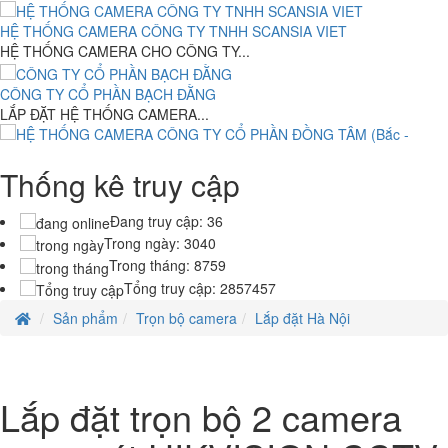
4,000,000 đ
HỆ THỐNG CAMERA CÔNG TY TNHH SCANSIA VIET
Máy bộ Ráp ASUS H110M SOCKET 1150- Intel Core i7-6xx .(
HỆ THỐNG CAMERA CHO CÔNG TY...
TH6)RAM 4G- 120G
8.150.000 đ
6,500,000 đ
CÔNG TY CỔ PHẦN BẠCH ĐẰNG
LẮP ĐẶT HỆ THỐNG CAMERA...
Asus VivoBook X413JA-211.VBWB ( Intel Core i3-1005G1 /4GB
DDR4/128GB NVMe SSD/14inchFHD/Win10/Màu Trắng )
13,550,000 đ
Thống kê truy cập
HỆ THỐNG CAMERA CÔNG TY CỔ PHẦN ĐỒNG TÂM (Bắc - Trung -
Nam)
Laptop HP Elitebook 820 G1 - Intel Core i5- 4G - SSD120G - 12.5'
HỆ THỐNG CAMERA CÔNG TY CỔ...
Đang truy cập:
36
7.500.000 đ
5,500,000 đ
Trong ngày:
3040
Trong tháng:
8759
Laptop HP Probook 640 G2- Intel Core i5-6300U .( TH6)- 4G- 120G-
Tổng truy cập:
2857457
14
7.850.000 đ
6,900,000 đ
Sản phẩm
Trọn bộ camera
Lắp đặt Hà Nội
Laptop HP Probook 640 G2- Intel Core i5-6300U .( TH6)- 8G- 256G-
14
8.500.000 đ
7,500,000 đ
Laptop HP Elitebook 820 G2 - Intel Core i5- 4G - SSD120G - 12.5'