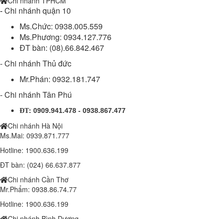
Chi nhánh TPHCM
-
Chi nhánh quận 10
Ms.Chức: 0938.005.559
Ms.Phương: 0934.127.776
ĐT bàn: (08).66.842.467
- Chi nhánh Thủ đức
Mr.Phán: 0932.181.747
- Chi nhánh Tân Phú
:
0909.941.478 - 0938.867.477
ĐT
Chi nhánh Hà Nội
Ms.Mai: 0939.871.777
Hotline: 1900.636.199
ĐT bàn: (024) 66.637.877
Chi nhánh Cần Thơ
Mr.Phẩm: 0938.86.74.77
Hotline: 1900.636.199
Đèn chiếc lá 100w (DL11100/2B)
Chi nhánh Bình Dương