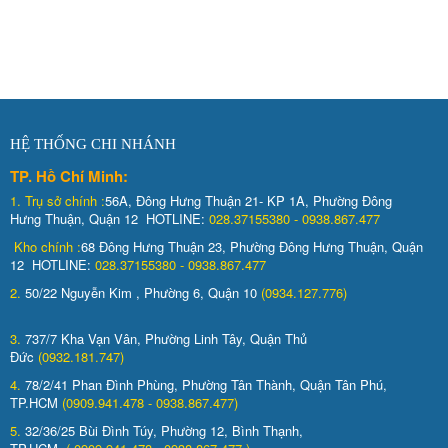
HỆ THỐNG CHI NHÁNH
TP. Hồ Chí Minh:
1.
Trụ sở chính :
56A, Đông Hưng Thuận 21- KP 1A, Phường Đông
Hưng Thuận, Quận 12 HOTLINE:
028.37155380 - 0938.867.477
Kho chính :
68 Đông Hưng Thuận 23, Phường Đông Hưng Thuận, Quận
12 HOTLINE:
028.37155380 - 0938.867.477
2.
50/22 Nguyễn Kim , Phường 6, Quận 10
(0934.127.776)
3.
737/7 Kha Vạn Vân, Phường Linh Tây, Quận Thủ
Đức
(0932.181.747)
4.
78/2/41 Phan Đình Phùng, Phường Tân Thành, Quận Tân Phú,
TP.HCM
(0909.941.478 - 0938.867.477)
5.
32/36/25 Bùi Đình Túy, Phường 12, Bình Thạnh,