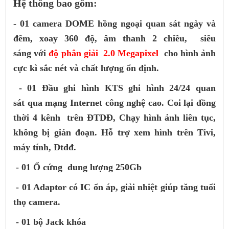
Hệ thống bao gồm:
- 01 camera DOME hồng ngoại quan sát ngày và
đêm, xoay 360 độ, âm thanh 2 chiều, siêu
sáng
với
độ phân giải 2.0 Megapixel
cho hình ảnh
cực kì
sắc nét và chất lượng ổn định.
- 01 Đầu ghi hình KTS ghi hình 24/24 quan
sát qua mạng Internet công nghệ cao. Coi lại đồng
thời 4 kênh trên ĐTDĐ, Chạy hình ảnh liên tục,
không bị gián đoạn. Hỗ trợ xem hình trên Tivi,
máy tính, Đtdđ.
- 01 Ổ cứng dung lượng 250Gb
- 01 Adaptor có IC ổn áp, giải nhiệt giúp tăng tuổi
thọ camera.
- 01 bộ Jack khóa