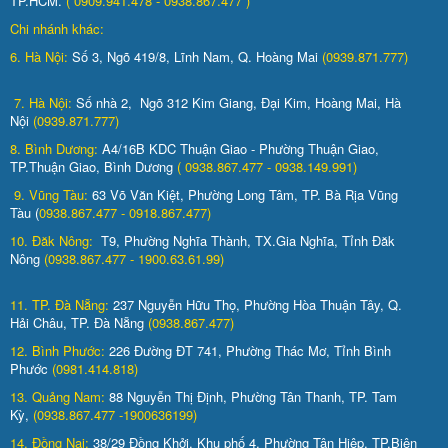
TP.HCM.
( 0909.941.478 - 0938.867.477 )
Chi nhánh khác:
6. Hà Nội:
Số 3, Ngõ 419/8, Lĩnh Nam, Q. Hoàng Mai
(0939.871.777)
7. Hà Nội:
Số nhà 2, Ngõ 312 Kim Giang, Đại Kim, Hoàng Mai, Hà
Nội
(0939.871.777)
8. Bình Dương:
A4/16B KDC Thuận Giao - Phường Thuận Giao,
TP.Thuận Giao, Bình Dương
( 0938.867.477 - 0938.149.991)
9. Vũng Tàu:
63 Võ Văn Kiệt, Phường Long Tâm, TP. Bà Rịa Vũng
Tàu (
0938.867.477 - 0918.867.477)
10. Đăk Nông:
T9, Phường Nghĩa Thành, TX.Gia Nghĩa, Tỉnh Đăk
Nông
(0938.867.477 - 1900.63.61.99)
11. TP. Đà Nẵng:
237 Nguyễn Hữu Thọ, Phường Hòa Thuận Tây, Q.
Hải Châu, TP. Đà Nẵng
(0938.867.477)
12. Bình Phước:
226 Đường ĐT 741, Phường Thác Mơ, Tỉnh Bình
Phước
(0981.414.818)
13. Quảng Nam:
88 Nguyễn Thị Định, Phường Tân Thanh, TP. Tam
Kỳ,
(0938.867.477 -1900636199)
14. Đồng Nai:
38/29 Đồng Khởi, Khu phố 4, Phường Tân Hiệp, TP.Biên