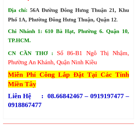
Địa chỉ:
56A Đường Đông Hưng Thuận 21, Khu
Phố 1A, Phường Đông Hưng Thuận, Quận 12
.
Chi Nhánh 1: 610 Bà Hạt, Phường 6. Quận 10,
TP.HCM.
Số 86-B1 Ngô Thị Nhậm,
CN CẦN THƠ :
Phường An Khánh, Quận Ninh
Kiều
Miễn Phí Công Lắp Đặt Tại Các Tỉnh
Miền Tây
Liên Hệ : 08.66842467 – 0919197477 –
0918867477
SẢN PHẨM CÙNG LOẠI