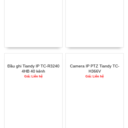
Đầu ghi Tiandy IP TC-R3240
Camera IP PTZ Tiandy TC-
4HB 40 kênh
H366V
Spec:4MP/25X/IW/E/A/2.8mm
Giá: Liên hệ
Giá: Liên hệ
4MP