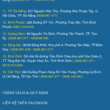
11. TP. Đà Nẵng:
237 Nguyễn Hữu Thọ, Phường Hòa Thuận Tây, Q.
Hải Châu, TP. Đà Nẵng
(0938.867.477)
12. Bình Phước:
226 Đường ĐT 741, Phường Thác Mơ, Tỉnh Bình
Phước
(0981.414.818)
13. Quảng Nam:
88 Nguyễn Thị Định, Phường Tân Thanh, TP. Tam
Kỳ,
(0938.867.477 -1900636199)
14. Đồng Nai:
38/29 Đồng Khởi, Khu phố 4, Phường Tân Hiệp, TP.Biên
Hòa
( 0938.867.478 - 0938.867.477)
15. Bình Định:
Số nhà 59 đường Trần Đình Châu,khu phố Gia Chiểu 2,
TT Tăng Bạt Hổ, Huyện Hoài Ân, Tỉnh Bình Định
( 0938.867.477 -
0916.013.344)
16. Cần Thơ:
280 Đường Phạm Hùng KV Yên Trung, Phường Lê Bình,
Q.Cái Răng, TP.Cần Thơ
( 0938.867.477 - 0938.149.991)
CHÍNH SÁCH & QUY ĐỊNH
LIÊN HỆ TRÊN FACEBOOK