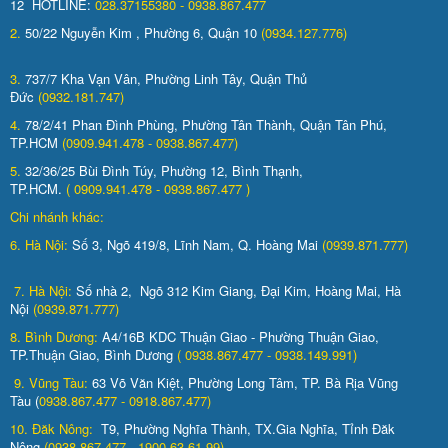
12 HOTLINE:
028.37155380 - 0938.867.477
2.
50/22 Nguyễn Kim , Phường 6, Quận 10
(0934.127.776)
3.
737/7 Kha Vạn Vân, Phường Linh Tây, Quận Thủ
Đức
(0932.181.747)
4.
78/2/41 Phan Đình Phùng, Phường Tân Thành, Quận Tân Phú,
TP.HCM
(0909.941.478 - 0938.867.477)
5.
32/36/25 Bùi Đình Túy, Phường 12, Bình Thạnh,
TP.HCM.
( 0909.941.478 - 0938.867.477 )
Chi nhánh khác:
6. Hà Nội:
Số 3, Ngõ 419/8, Lĩnh Nam, Q. Hoàng Mai
(0939.871.777)
7. Hà Nội:
Số nhà 2, Ngõ 312 Kim Giang, Đại Kim, Hoàng Mai, Hà
Nội
(0939.871.777)
8. Bình Dương:
A4/16B KDC Thuận Giao - Phường Thuận Giao,
TP.Thuận Giao, Bình Dương
( 0938.867.477 - 0938.149.991)
9. Vũng Tàu:
63 Võ Văn Kiệt, Phường Long Tâm, TP. Bà Rịa Vũng
Tàu (
0938.867.477 - 0918.867.477)
10. Đăk Nông:
T9, Phường Nghĩa Thành, TX.Gia Nghĩa, Tỉnh Đăk
Nông
(0938.867.477 - 1900.63.61.99)