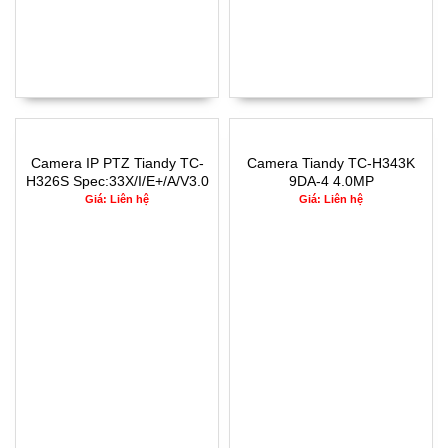
Camera IP PTZ Tiandy TC-
Camera Tiandy TC-H343K
H326S Spec:33X/I/E+/A/V3.0
9DA-4 4.0MP
zoom 33x
Giá: Liên hệ
Giá: Liên hệ