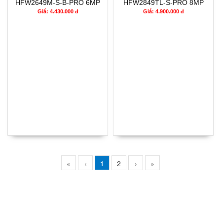
HFW2649M-S-B-PRO 6MP
HFW2849TL-S-PRO 8MP
Giá: 4.430.000 đ
Giá: 4.900.000 đ
«
‹
1
2
›
»