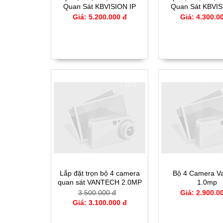
Quan Sát KBVISION IP
Quan Sát KBVIS
CCTV - Y2004IP
CCTV - Y100
Giá: 5.200.000 đ
Giá: 4.300.0
- 11%
Lắp đặt trọn bộ 4 camera
Bộ 4 Camera V
quan sát VANTECH 2.0MP
1.0mp
CCTV-VP1504A
3.500.000 đ
Giá: 2.900.0
Giá: 3.100.000 đ