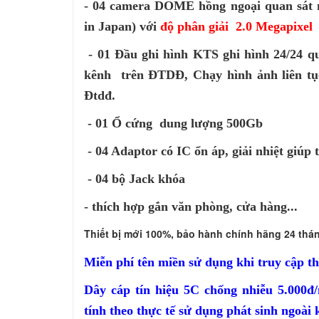
- 04 camera DOME hồng ngoại quan sát
in
Japan) với
độ phân giải 2.0 Megapixel
c
- 01 Đầu ghi hình KTS ghi hình 24/24 qu
kênh trên ĐTDĐ, Chạy hình ảnh liên tục
Đtdđ.
- 01 Ổ cứng dung lượng 500Gb
- 04 Adaptor có IC ổn áp, giải nhiệt giúp 
- 04 bộ Jack khóa
- thích hợp gắn văn phòng, cửa hàng...
Thiết bị mới 100%, bảo hành chính hãng 24 thá
Miễn phí tên miền sử dụng khi truy cập t
Dây cáp tín hiệu 5C chống nhiễu 5.000đ
tính theo thực tế sử dụng phát sinh ngoài