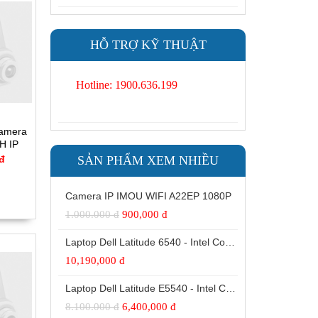
HỖ TRỢ KỸ THUẬT
Hotline: 1900.636.199
Camera
H IP
P
SẢN PHẨM XEM NHIỀU
 đ
Camera IP IMOU WIFI A22EP 1080P
1.000.000 đ
900,000 đ
Laptop Dell Latitude 6540 - Intel Core i7 -4810MQ- 8G- SSD240G - Đồ họa HD Intel® 4600 (2.0GB) 15.6"FHD
10,190,000 đ
Laptop Dell Latitude E5540 - Intel Core i5 -4300 U.( TH4)- 4G- SSD128G- 16.5'
8.100.000 đ
6,400,000 đ