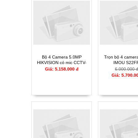
Bộ 4 Camera 5.0MP
Trọn bộ 4 camera
HIKVISION có mic CCTV-
IMOU S22F
56H0T-4
Giá: 5.158.000 đ
6.000.000 
Giá: 5.700.0