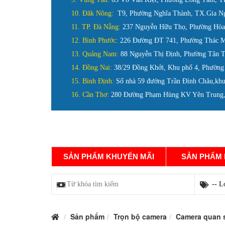
10. Đăk Nông:
T9, Phường Nghĩa Thành, TX.Gia N
11. TP. Đà Nẵng:
237 Nguyễn Hữu Thọ, Phường Hòa 
12. Bình Phước:
226 Đường ĐT 741, Phường Thác M
13. Quảng Nam:
88 Nguyễn Thị Định, Phường Tân 
14. Đồng Nai:
38/29 Đồng Khởi, Khu phố 4, Phường
15. Bình Định:
Số nhà 59 đường Trần Đình Châu,khu
16. Cần Thơ:
280 Đường Phạm Hùng KV Yên Trung, 
DANH MỤC SẢN PHẨM
TRANG CHỦ
SẢN PHẨM KHUYẾN MÃI
SẢN PHẨM
Sản phẩm
Trọn bộ camera
Camera quan s