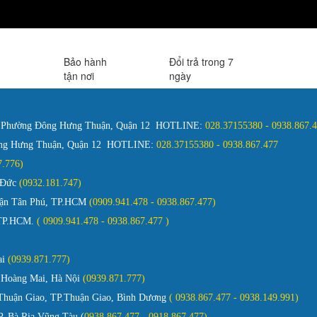
Bảo hành
Đổi trả trong 7
tận nơi
ngày
, Phường Đông Hưng Thuận, Quận 12 HOTLINE:
028.37155380 - 0938.867
ông Hưng Thuận, Quận 12 HOTLINE:
028.37155380 - 0938.867.477
127.776)
ủ Đức
(0932.181.747)
Quận Tân Phú, TP.HCM
(0909.941.478 - 0938.867.477)
 TP.HCM.
( 0909.941.478 - 0938.867.477 )
ai
(0939.871.777)
 Hoàng Mai, Hà Nội
(0939.871.777)
huận Giao, TP.Thuận Giao, Bình Dương
( 0938.867.477 - 0938.149.991)
. Bà Rịa Vũng Tàu (
0938.867.477 - 0918.867.477)