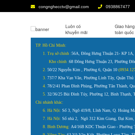
congnghecctv@gmail.com
0938867477
Luôn có
Giao hàng
khuyễn mãi
toàn quốc
TP. Hồ Chí Minh:
1.
Trụ sở chính :
56A, Đông Hưng Thuận 21- KP 1A
Kho chính :
68 Đông Hưng Thuận 23, Phường Đ
2.
50/22 Nguyễn Kim , Phường 6, Quận 10
(0934.
3.
737/7 Kha Vạn Vân, Phường Linh Tây, Quận Th
4.
78/2/41 Phan Đình Phùng, Phường Tân Thành, 
5.
32/36/25 Bùi Đình Túy, Phường 12, Bình Thạnh,
Chi nhánh khác:
6. Hà Nội:
Số 3, Ngõ 419/8, Lĩnh Nam, Q. Hoàng M
7. Hà Nội:
Số nhà 2, Ngõ 312 Kim Giang, Đại Kim,
8. Bình Dương:
A4/16B KDC Thuận Giao - Phường T
9. Vũng Tàu:
63 Võ Văn Kiệt, Phường Long Tâm, TP