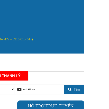
867.477 - 0916.013.344)
NG
ĐĂNG KÝ ĐẠI LÝ
LIÊN HỆ
 THANH LÝ
Tìm
HỖ TRỢ TRỰC TUYẾN