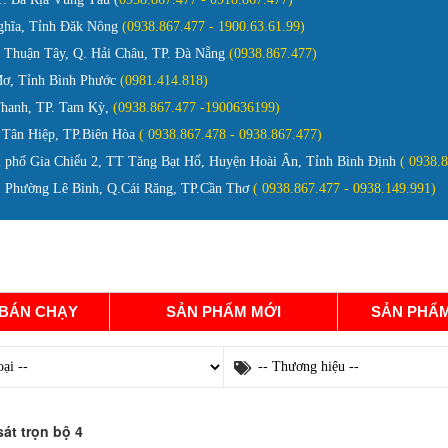
ghĩa, Tỉnh Đăk Nông
(0938.867.477 - 1900.63.61.99)
Thuận Tây, Q. Hải Châu, TP. Đà Nẵng
(0938.867.477)
ơ, Tỉnh Bình Phước
(0981.414.818)
Thanh, TP. Tam Kỳ,
(0938.867.477 -1900636199)
 Tân Hiệp, TP.Biên Hòa
( 0938.867.478 - 0938.867.477)
 phố Gia Chiểu 2, TT Tăng Bạt Hổ, Huyện Hoài Ân, Tỉnh Bình Định
( 0938.
Phường Lê Bình, Q.Cái Răng, TP.Cần Thơ
( 0938.867.477 - 0938.149.991)
GIỚI THIỆU
TÀI LIỆU
TIN TỨC
TUYỂN DỤ
 BÁN CHẠY
SẢN PHẨM MỚI
SẢN PHẨM
át trọn bộ 4