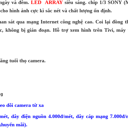
 ngày và đêm.
LED ARRAY
siêu sáng. chip 1/3 SONY 
ho hình ảnh cực kì
sắc nét và chất lượng ổn định.
an sát qua mạng Internet công nghệ cao. Coi lại đồng t
, không bị gián đoạn. Hỗ trợ xem hình trên Tivi, máy 
tăng tuổi thọ camera.
ng
heo dõi camera từ xa
/mét, dây điện nguồn 4.000đ/mét, dây cáp mạng 7.000đ/
 khuyến mãi).