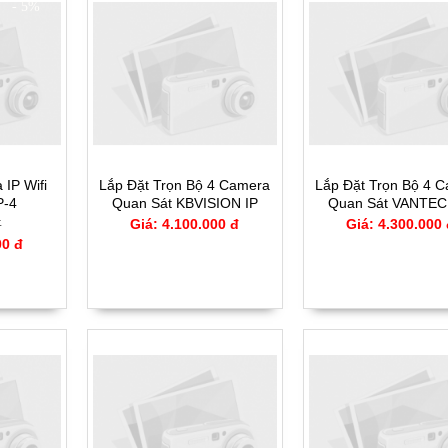
- 5%
 IP Wifi
Lắp Đặt Trọn Bộ 4 Camera
Lắp Đặt Trọn Bộ 4 
P-4
Quan Sát KBVISION IP
Quan Sát VANTEC
CCTV - 1304IP
CCTV - 3304I
đ
Giá: 4.100.000 đ
Giá: 4.300.000
00 đ