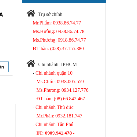
UA
Trụ sở chính
Mr.Phẩm: 0938.86.74.77
Ms.Hường: 0938.86.74.78
Ms.Phương: 0918.86.74.77
ĐT bàn: (028).37.155.380
Chi nhánh TPHCM
ản
-
Chi nhánh quận 10
Ms.Chức: 0938.005.559
Ms.Phương: 0934.127.776
ĐT bàn: (08).66.842.467
- Chi nhánh Thủ đức
Mr.Phán: 0932.181.747
- Chi nhánh Tân Phú
0909.941.478 -
ĐT
: