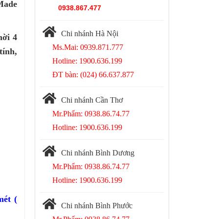
(Made
0938.867.477
Chi nhánh Hà Nội
hời 4
Ms.Mai: 0939.871.777
tính,
Hotline: 1900.636.199
ĐT bàn: (024) 66.637.877
Chi nhánh Cần Thơ
Mr.Phẩm: 0938.86.74.77
Hotline: 1900.636.199
Chi nhánh Bình Dương
Mr.Phẩm: 0938.86.74.77
Hotline: 1900.636.199
mét (
Chi nhánh Bình Phước