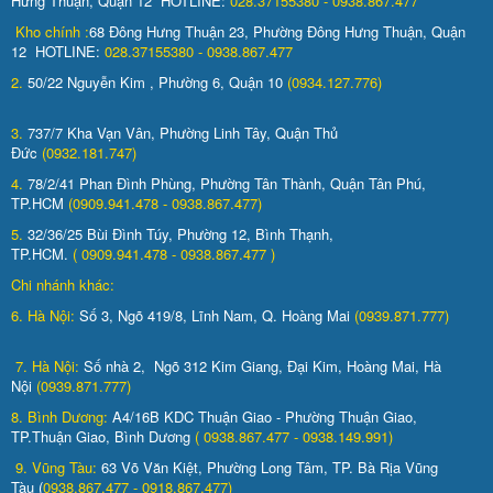
Hưng Thuận, Quận 12 HOTLINE:
028.37155380 - 0938.867.477
Kho chính :
68 Đông Hưng Thuận 23, Phường Đông Hưng Thuận, Quận
12 HOTLINE:
028.37155380 - 0938.867.477
2.
50/22 Nguyễn Kim , Phường 6, Quận 10
(0934.127.776)
3.
737/7 Kha Vạn Vân, Phường Linh Tây, Quận Thủ
Đức
(0932.181.747)
4.
78/2/41 Phan Đình Phùng, Phường Tân Thành, Quận Tân Phú,
TP.HCM
(0909.941.478 - 0938.867.477)
5.
32/36/25 Bùi Đình Túy, Phường 12, Bình Thạnh,
TP.HCM.
( 0909.941.478 - 0938.867.477 )
Chi nhánh khác:
6. Hà Nội:
Số 3, Ngõ 419/8, Lĩnh Nam, Q. Hoàng Mai
(0939.871.777)
7. Hà Nội:
Số nhà 2, Ngõ 312 Kim Giang, Đại Kim, Hoàng Mai, Hà
Nội
(0939.871.777)
8. Bình Dương:
A4/16B KDC Thuận Giao - Phường Thuận Giao,
TP.Thuận Giao, Bình Dương
( 0938.867.477 - 0938.149.991)
9. Vũng Tàu:
63 Võ Văn Kiệt, Phường Long Tâm, TP. Bà Rịa Vũng
Tàu (
0938.867.477 - 0918.867.477)