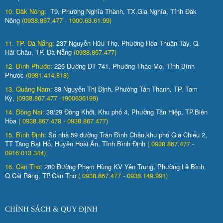
10. Đăk Nông:
T9, Phường Nghĩa Thành, TX.Gia Nghĩa, Tỉnh Đăk
Nông
(0938.867.477 - 1900.63.61.99)
11. TP. Đà Nẵng:
237 Nguyễn Hữu Thọ, Phường Hòa Thuận Tây, Q.
Hải Châu, TP. Đà Nẵng
(0938.867.477)
12. Bình Phước:
226 Đường ĐT 741, Phường Thác Mơ, Tỉnh Bình
Phước
(0981.414.818)
13. Quảng Nam:
88 Nguyễn Thị Định, Phường Tân Thanh, TP. Tam
Kỳ,
(0938.867.477 -1900636199)
14. Đồng Nai:
38/29 Đồng Khởi, Khu phố 4, Phường Tân Hiệp, TP.Biên
Hòa
( 0938.867.478 - 0938.867.477)
15. Bình Định:
Số nhà 59 đường Trần Đình Châu,khu phố Gia Chiểu 2,
TT Tăng Bạt Hổ, Huyện Hoài Ân, Tỉnh Bình Định
( 0938.867.477 -
0916.013.344)
16. Cần Thơ:
280 Đường Phạm Hùng KV Yên Trung, Phường Lê Bình,
Q.Cái Răng, TP.Cần Thơ
( 0938.867.477 - 0938.149.991)
CHÍNH SÁCH & QUY ĐỊNH