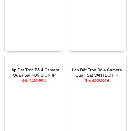
Lắp Đặt Trọn Bộ 4 Camera
Lắp Đặt Trọn Bộ 4 Camera
Quan Sát KBVISION IP
Quan Sát VANTECH IP
CCTV - 1304IP
CCTV - 3304IP
Giá: 4.100.000 đ
Giá: 4.300.000 đ