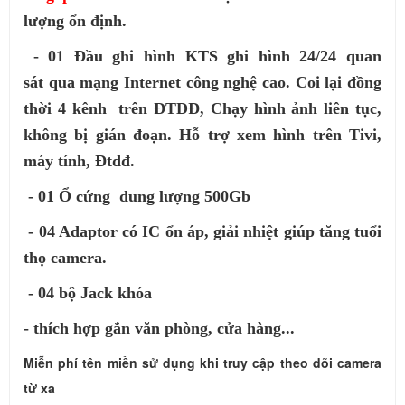
lượng ổn định.
- 01 Đầu ghi hình KTS ghi hình 24/24 quan
sát qua mạng Internet công nghệ cao. Coi lại đồng
thời 4 kênh trên ĐTDĐ, Chạy hình ảnh liên tục,
không bị gián đoạn. Hỗ trợ xem hình trên Tivi,
máy tính, Đtdđ.
- 01 Ổ cứng dung lượng 500Gb
- 04 Adaptor có IC ổn áp, giải nhiệt giúp tăng tuổi
thọ camera.
- 04 bộ Jack khóa
- thích hợp gắn văn phòng, cửa hàng...
Miễn phí tên miền sử dụng khi truy cập theo dõi camera
từ xa