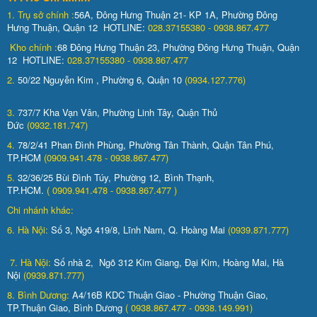
1.
Trụ sở chính :
56A, Đông Hưng Thuận 21- KP 1A, Phường Đông
Hưng Thuận, Quận 12 HOTLINE:
028.37155380 - 0938.867.477
Kho chính :
68 Đông Hưng Thuận 23, Phường Đông Hưng Thuận, Quận
12 HOTLINE:
028.37155380 - 0938.867.477
2.
50/22 Nguyễn Kim , Phường 6, Quận 10
(0934.127.776)
3.
737/7 Kha Vạn Vân, Phường Linh Tây, Quận Thủ
Đức
(0932.181.747)
4.
78/2/41 Phan Đình Phùng, Phường Tân Thành, Quận Tân Phú,
TP.HCM
(0909.941.478 - 0938.867.477)
5.
32/36/25 Bùi Đình Túy, Phường 12, Bình Thạnh,
TP.HCM.
( 0909.941.478 - 0938.867.477 )
Chi nhánh khác:
6. Hà Nội:
Số 3, Ngõ 419/8, Lĩnh Nam, Q. Hoàng Mai
(0939.871.777)
7. Hà Nội:
Số nhà 2, Ngõ 312 Kim Giang, Đại Kim, Hoàng Mai, Hà
Nội
(0939.871.777)
8. Bình Dương:
A4/16B KDC Thuận Giao - Phường Thuận Giao,
TP.Thuận Giao, Bình Dương
( 0938.867.477 - 0938.149.991)