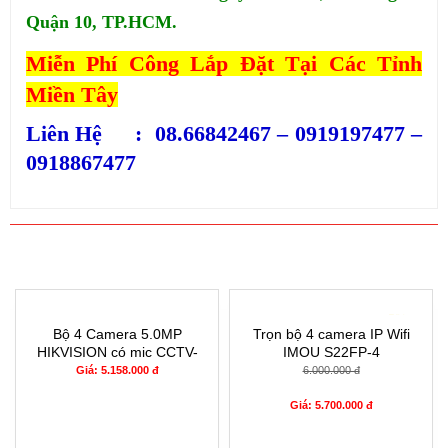
Quận 10, TP.HCM.
Miễn Phí Công Lắp Đặt Tại Các Tỉnh
Miền Tây
Liên Hệ : 08.66842467 – 0919197477 –
0918867477
SẢN PHẨM CÙNG LOẠI
- 5%
Bộ 4 Camera 5.0MP
Trọn bộ 4 camera IP Wifi
HIKVISION có mic CCTV-
IMOU S22FP-4
56H0T-4
Giá: 5.158.000 đ
6.000.000 đ
Giá: 5.700.000 đ