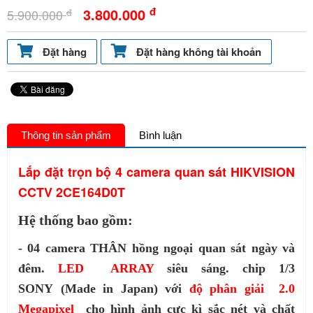
đ
3.800.000
đ
5.900.000
Đặt hàng
Đặt hàng không tài khoản
Thông tin sản phẩm
Bình luận
Lắp đặt trọn bộ 4 camera quan sát HIKVISION
CCTV 2CE164D0T
Hệ thống bao gồm:
- 04 camera THÂN hồng ngoại quan sát ngày và
đêm.
LED ARRAY
siêu sáng. chip 1/3
SONY (Made in
Japan) với
độ phân giải 2.0
Megapixel
cho hình ảnh cực kì
sắc nét và chất