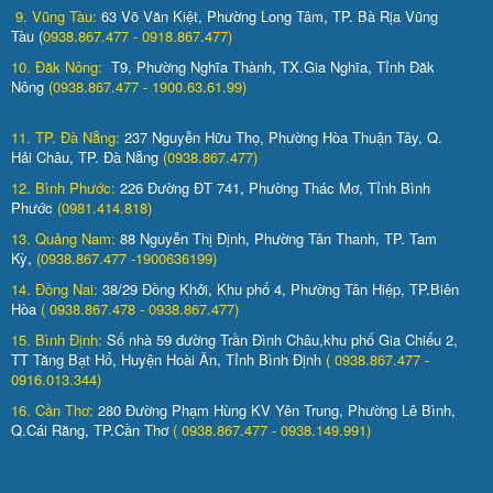
9. Vũng Tàu:
63 Võ Văn Kiệt, Phường Long Tâm, TP. Bà Rịa Vũng
Tàu (
0938.867.477 - 0918.867.477)
10. Đăk Nông:
T9, Phường Nghĩa Thành, TX.Gia Nghĩa, Tỉnh Đăk
Nông
(0938.867.477 - 1900.63.61.99)
11. TP. Đà Nẵng:
237 Nguyễn Hữu Thọ, Phường Hòa Thuận Tây, Q.
Hải Châu, TP. Đà Nẵng
(0938.867.477)
12. Bình Phước:
226 Đường ĐT 741, Phường Thác Mơ, Tỉnh Bình
Phước
(0981.414.818)
13. Quảng Nam:
88 Nguyễn Thị Định, Phường Tân Thanh, TP. Tam
Kỳ,
(0938.867.477 -1900636199)
14. Đồng Nai:
38/29 Đồng Khởi, Khu phố 4, Phường Tân Hiệp, TP.Biên
Hòa
( 0938.867.478 - 0938.867.477)
15. Bình Định:
Số nhà 59 đường Trần Đình Châu,khu phố Gia Chiểu 2,
TT Tăng Bạt Hổ, Huyện Hoài Ân, Tỉnh Bình Định
( 0938.867.477 -
0916.013.344)
16. Cần Thơ:
280 Đường Phạm Hùng KV Yên Trung, Phường Lê Bình,
Q.Cái Răng, TP.Cần Thơ
( 0938.867.477 - 0938.149.991)